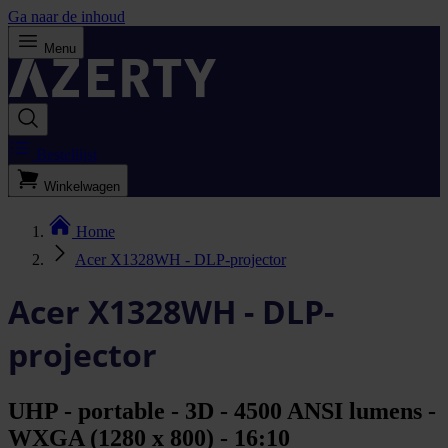
Ga naar de inhoud
Menu
Bestellijst
Winkelwagen
Home
Acer X1328WH - DLP-projector
Acer X1328WH - DLP-
projector
UHP - portable - 3D - 4500 ANSI lumens -
WXGA (1280 x 800) - 16:10