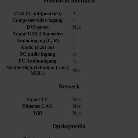
Poorten & interfaces
VGA (D-Sub)poort(en)
2
Composiet video-ingang
1
DVI-poort
Nee
Aantal USB 2.0-poorten
1
Audio-ingang (L, R)
1
Audio (L,R) out
1
PC audio ingang
Ja
PC Audio-uitgang
Ja
Mobile High-Definition Link (
Nee
MHL )
Netwerk
Smart TV
Nee
Ethernet LAN
Nee
Wifi
Nee
Opslagmedia