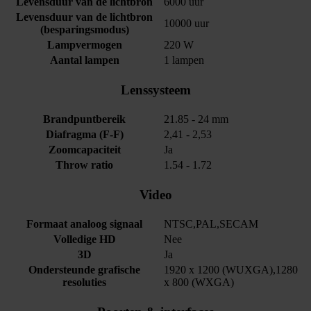
Levensduur van de lichtbron
6000 uur
Levensduur van de lichtbron
10000 uur
(besparingsmodus)
Lampvermogen
220 W
Aantal lampen
1 lampen
Lenssysteem
Brandpuntbereik
21.85 - 24 mm
Diafragma (F-F)
2,41 - 2,53
Zoomcapaciteit
Ja
Throw ratio
1.54 - 1.72
Video
Formaat analoog signaal
NTSC,PAL,SECAM
Volledige HD
Nee
3D
Ja
Ondersteunde grafische
1920 x 1200 (WUXGA),1280
resoluties
x 800 (WXGA)