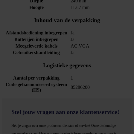
Diepte
240 mm
Hoogte
113.7 mm
Inhoud van de verpakking
Afstandsbediening inbegrepen
Ja
Batterijen inbegrepen
Ja
Meegeleverde kabels
AC,VGA
Gebruikershandleiding
Ja
Logistieke gegevens
Aantal per verpakking
1
Code geharmoniseerd systeem
85286200
(HS)
Stel jouw vragen aan onze klantenservice!
Heb je vragen over onze producten, diensten of service? Onze deskundige
medewerker
s staan klaar om jouw vragen te beantwoorden en verwijzen je