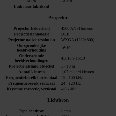
Merk
ACER
Link naar fabrikant
Projector
Projector helderheid
4500 ANSI lumens
Projectietechnologie
DLP
Projector native resolution
WXGA (1280x800)
Oorspronkelijke
16:10
beeldverhouding
Ondersteunde
4:3,16:9,16:10
beeldverhoudingen
Projectie-afstand objectief
1 - 10 m
Aantal kleuren
1,07 miljard kleuren
Frequentiebereik horizontaal
15 - 100 kHz
Frequentiebereik verticaal
24 - 120 Hz
Keystone correctie, verticaal
-40 - 40 °
Lichtbron
Type lichtbron
Lamp