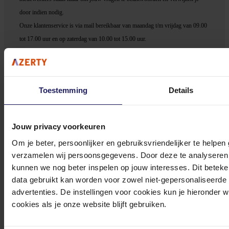
door indien nodig.
Onze klantenservice is via mail bereikbaar van maandag t/m vrijdag van 09.00
tot 17.00 uur en op zaterdag van 10.00 tot 15.00 uur.
Toestemming
Details
Bekijk onze veelgestelde vragen
Jouw privacy voorkeuren
Om je beter, persoonlijker en gebruiksvriendelijker te helpen
verzamelen wij persoonsgegevens. Door deze te analyseren 
kunnen we nog beter inspelen op jouw interesses. Dit beteken
data gebruikt kan worden voor zowel niet-gepersonaliseerde
0572 328 120
advertenties. De instellingen voor cookies kun je hieronder 
cookies als je onze website blijft gebruiken.