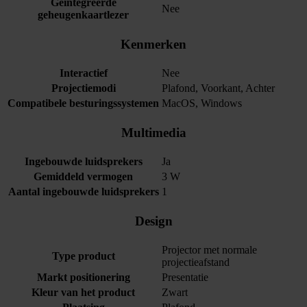
Geïntegreerde
Nee
geheugenkaartlezer
Kenmerken
Interactief
Nee
Projectiemodi
Plafond, Voorkant, Achter
Compatibele besturingssystemen
MacOS, Windows
Multimedia
Ingebouwde luidsprekers
Ja
Gemiddeld vermogen
3 W
Aantal ingebouwde luidsprekers
1
Design
Projector met normale
Type product
projectieafstand
Markt positionering
Presentatie
Kleur van het product
Zwart