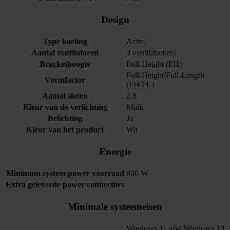
Design
Type koeling
Actief
Aantal ventilatoren
3 ventilator(en)
Brackethoogte
Full-Height (FH)
Full-Height/Full-Length
Vormfactor
(FH/FL)
Aantal sloten
2.8
Kleur van de verlichting
Multi
Belichting
Ja
Kleur van het product
Wit
Energie
Minimum system power voorraad
800 W
Extra geleverde power connectors
Minimale systeemeisen
Windows 11 x64,Windows 10