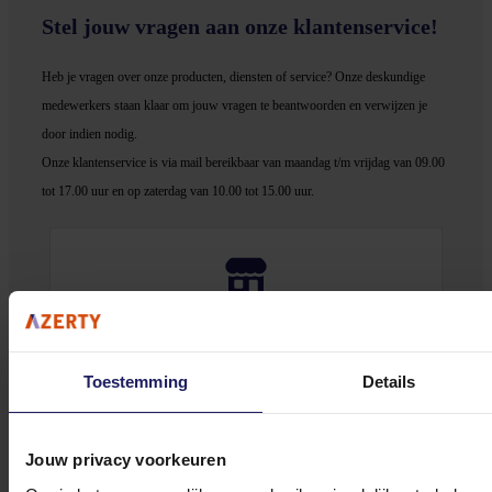
Stel jouw vragen aan onze klantenservice!
Heb je vragen over onze producten, diensten of service? Onze deskundige
medewerker
s staan klaar om jouw vragen te beantwoorden en verwijzen je
door indien nodig.
Onze klantenservice is via mail bereikbaar van maandag t/m vrijdag van 09.00
tot 17.00 uur en op zaterdag van 10.00 tot 15.00 uur.
Bekijk onze veelgestelde vragen
Toestemming
Details
Jouw privacy voorkeuren