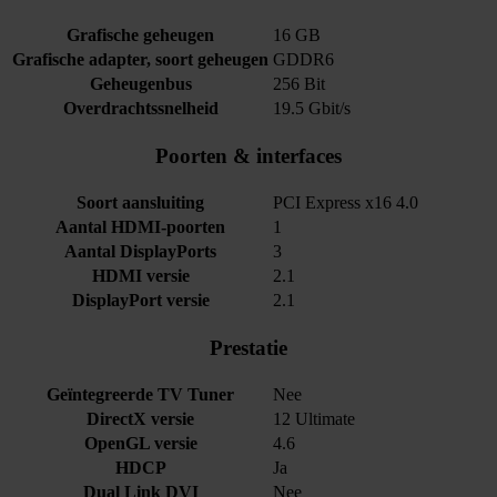
Grafische geheugen
16 GB
Grafische adapter, soort geheugen
GDDR6
Geheugenbus
256 Bit
Overdrachtssnelheid
19.5 Gbit/s
Poorten & interfaces
Soort aansluiting
PCI Express x16 4.0
Aantal HDMI-poorten
1
Aantal DisplayPorts
3
HDMI versie
2.1
DisplayPort versie
2.1
Prestatie
Geïntegreerde TV Tuner
Nee
DirectX versie
12 Ultimate
OpenGL versie
4.6
HDCP
Ja
Dual Link DVI
Nee