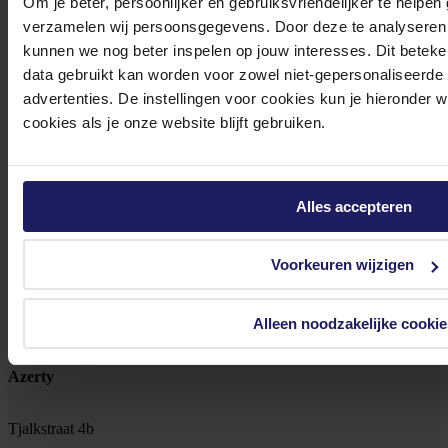
Om je beter, persoonlijker en gebruiksvriendelijker te helpen
0572 328 120
verzamelen wij persoonsgegevens. Door deze te analyseren 
kunnen we nog beter inspelen op jouw interesses. Dit beteken
data gebruikt kan worden voor zowel niet-gepersonaliseerde
advertenties. De instellingen voor cookies kun je hieronder 
cookies als je onze website blijft gebruiken.
Klantenservice@azerty.nl
Alles accepteren
Meld je aan voor onze nieuwsbrief!
Voorkeuren wijzigen
Ontvang als eerste de beste deals in je inbox
Meld je aan
Alleen noodzakelijke cookie
Footer
Azerty
Tjalkstraat 4b