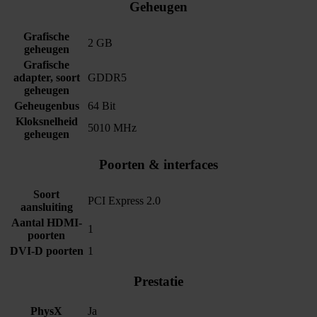
Geheugen
Grafische
2 GB
geheugen
Grafische
adapter, soort
GDDR5
geheugen
Geheugenbus
64 Bit
Kloksnelheid
5010 MHz
geheugen
Poorten & interfaces
Soort
PCI Express 2.0
aansluiting
Aantal HDMI-
1
poorten
DVI-D poorten
1
Prestatie
PhysX
Ja