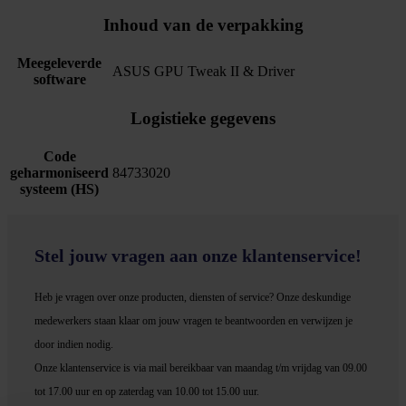
Inhoud van de verpakking
Meegeleverde
ASUS GPU Tweak II & Driver
software
Logistieke gegevens
Code
geharmoniseerd
84733020
systeem (HS)
Stel jouw vragen aan onze klantenservice!
Heb je vragen over onze producten, diensten of service? Onze deskundige
medewerker
s staan klaar om jouw vragen te beantwoorden en verwijzen je
door indien nodig.
Onze klantenservice is via mail bereikbaar van maandag t/m vrijdag van 09.00
tot 17.00 uur en op zaterdag van 10.00 tot 15.00 uur.