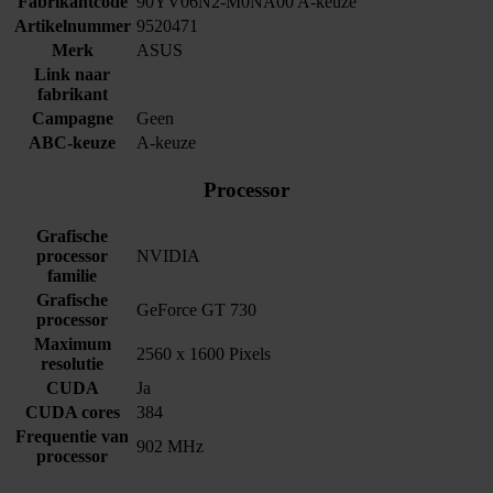
Fabrikantcode
90YV06N2-M0NA00 A-keuze
Artikelnummer
9520471
Merk
ASUS
Link naar
fabrikant
Campagne
Geen
ABC-keuze
A-keuze
Processor
Grafische
processor
NVIDIA
familie
Grafische
GeForce GT 730
processor
Maximum
2560 x 1600 Pixels
resolutie
CUDA
Ja
CUDA cores
384
Frequentie van
902 MHz
processor