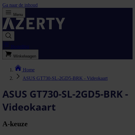
Ga naar de inhoud
Menu
Bestellijst
Winkelwagen
Home
ASUS GT730-SL-2GD5-BRK - Videokaart
ASUS GT730-SL-2GD5-BRK -
Videokaart
A-keuze