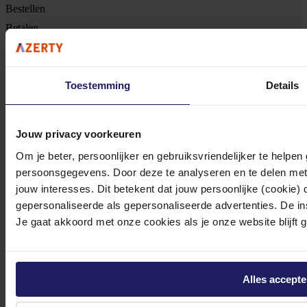
Bestellen
Betalen
Bezorgen
Retouren
Garantie & reparatie
Toestemming
Details
Over Azerty
Over ons
Jouw privacy voorkeuren
Openingstijden
Om je beter, persoonlijker en gebruiksvriendelijker te helpe
Contact
persoonsgegevens. Door deze te analyseren en te delen met
jouw interesses. Dit betekent dat jouw persoonlijke (cookie)
Werken bij Azerty
gepersonaliseerde als gepersonaliseerde advertenties. De ins
Maatschappelijk
Je gaat akkoord met onze cookies als je onze website blijft 
Historie
Toegankelijkheidsverklaring
Algemeen
Alles accept
Zakelijk bestellen