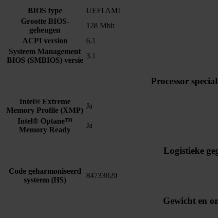
BIOS type
UEFI AMI
Grootte BIOS-
128 Mbit
geheugen
ACPI version
6.1
Systeem Management
3.1
BIOS (SMBIOS) versie
Processor special
Intel® Extreme
Ja
Memory Profile (XMP)
Intel® Optane™
Ja
Memory Ready
Logistieke ge
Code geharmoniseerd
84733020
systeem (HS)
Gewicht en 