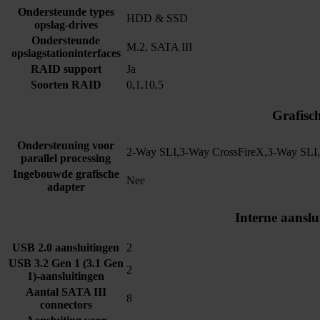
Ondersteunde types
HDD & SSD
opslag-drives
Ondersteunde
M.2, SATA III
opslagstationinterfaces
RAID support
Ja
Soorten RAID
0,1,10,5
Grafisc
Ondersteuning voor
2-Way SLI,3-Way CrossFireX,3-Way SL
parallel processing
Ingebouwde grafische
Nee
adapter
Interne aanslu
USB 2.0 aansluitingen
2
USB 3.2 Gen 1 (3.1 Gen
2
1)-aansluitingen
Aantal SATA III
8
connectors