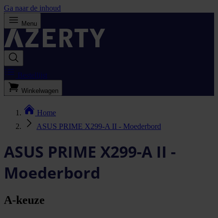
Ga naar de inhoud
Menu
Bestellijst
Winkelwagen
Home
ASUS PRIME X299-A II - Moederbord
ASUS PRIME X299-A II -
Moederbord
A-keuze