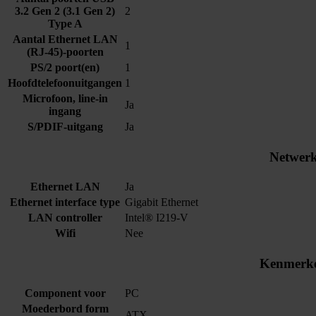
3.2 Gen 2 (3.1 Gen 2)
2
Type A
Aantal Ethernet LAN
1
(RJ-45)-poorten
PS/2 poort(en)
1
Hoofdtelefoonuitgangen
1
Microfoon, line-in
Ja
ingang
S/PDIF-uitgang
Ja
Netwer
Ethernet LAN
Ja
Ethernet interface type
Gigabit Ethernet
LAN controller
Intel® I219-V
Wifi
Nee
Kenmerk
Component voor
PC
Moederbord form
ATX