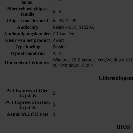
factor
Moederbord chipset
Intel
familie
Chipset moederbord
Intel® X299
Audiochip
Realtek ALC S1220A
Audio-uitgangskanalen
7.1 kanalen
Kleur van het product
Zwart
Type koeling
Passief
Type stroombron
ATX
Windows 10 Enterprise x64,Windows 10 
Ondersteunt Windows
x64,Windows 10 x64
Uitbreidingsm
PCI Express x1 (Gen
2
3.x) slots
PCI Express x16 (Gen
3
3.x) slots
Aantal M.2 (M) slots
3
BIOS