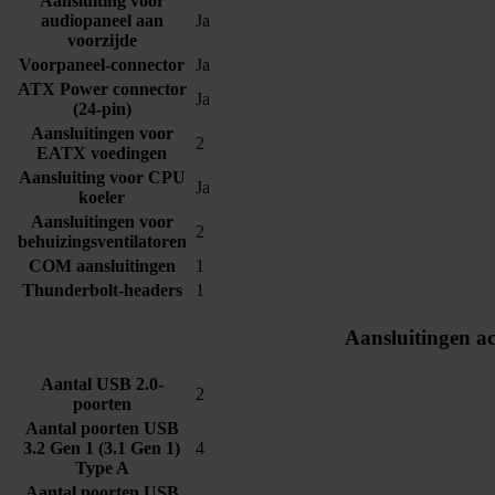
Aansluiting voor
audiopaneel aan
Ja
voorzijde
Voorpaneel-connector
Ja
ATX Power connector
Ja
(24-pin)
Aansluitingen voor
2
EATX voedingen
Aansluiting voor CPU
Ja
koeler
Aansluitingen voor
2
behuizingsventilatoren
COM aansluitingen
1
Thunderbolt-headers
1
Aansluitingen ac
Aantal USB 2.0-
2
poorten
Aantal poorten USB
3.2 Gen 1 (3.1 Gen 1)
4
Type A
Aantal poorten USB