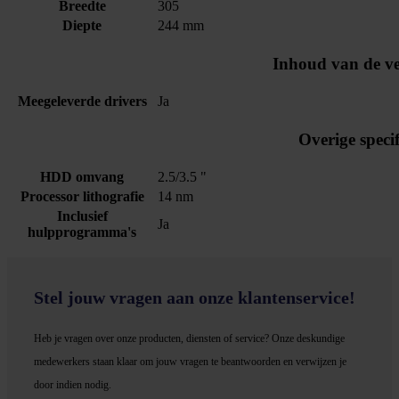
Breedte
305
Diepte
244 mm
Inhoud van de v
Meegeleverde drivers
Ja
Overige specif
HDD omvang
2.5/3.5 "
Processor lithografie
14 nm
Inclusief
Ja
hulpprogramma's
Stel jouw vragen aan onze klantenservice!
Heb je vragen over onze producten, diensten of service? Onze deskundige
medewerker
s staan klaar om jouw vragen te beantwoorden en verwijzen je
door indien nodig.