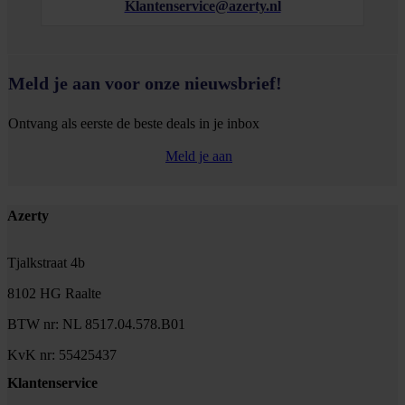
Klantenservice@azerty.nl
Meld je aan voor onze nieuwsbrief!
Ontvang als eerste de beste deals in je inbox
Meld je aan
Footer
Azerty
Tjalkstraat 4b
8102 HG Raalte
BTW nr: NL 8517.04.578.B01
KvK nr: 55425437
Klantenservice