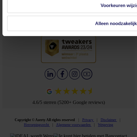
Merkenoverzicht
Voorkeuren wijz
Acties
Kennisbank
Alleen noodzakelij
4.6/5 sterren (5200+ Google reviews)
Copyright © Azerty All rights reserved
Privacy
Disclaimer
Herroepingsrecht
Algemene voorwaarden
Wetgeving