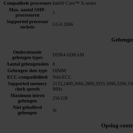
Compatibele processors
Intel® Core™ X-series
Max. aantal SMP-
1
processoren
Supported processor
LGA 2066
sockets
Geheuge
Ondersteunde
DDR4-SDRAM
geheugen types
Aantal geheugenslots
8
Geheugen slots type
DIMM
ECC-compatibiliteit
Niet-ECC
Supported memory
2133,2400,2666,2800,2933,3000,3200,33
clock speeds
MHz
Maximum intern
256 GB
geheugen
Niet gebufferd
Ja
geheugen
Opslag-contr