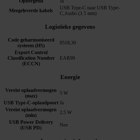
Opbergetui
Ja
USB Type-C naar USB Type-
Meegeleverde kabels
C,Audio (3ˌ5 mm)
Logistieke gegevens
Code geharmoniseerd
8518,30
systeem (HS)
Export Control
Classification Number
EAR99
(ECCN)
Energie
Vereist oplaadvermogen
5 W
(max)
USB Type-C-oplaadpoort
Ja
Vereist oplaadvermogen
2.5 W
(min)
USB Power Delivery
Nee
(USB PD)