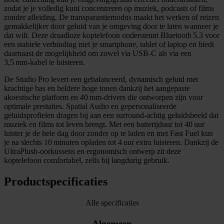
zodat je je volledig kunt concentreren op muziek, podcasts of films
zonder afleiding. De transparantiemodus maakt het werken of reizen
gemakkelijker door geluid van je omgeving door te laten wanneer je
dat wilt. Deze draadloze koptelefoon ondersteunt Bluetooth 5.3 voor
een stabiele verbinding met je smartphone, tablet of laptop en biedt
daarnaast de mogelijkheid om zowel via USB‑C als via een
3,5 mm‑kabel te luisteren.
De Studio Pro levert een gebalanceerd, dynamisch geluid met
krachtige bas en heldere hoge tonen dankzij het aangepaste
akoestische platform en 40 mm‑drivers die ontworpen zijn voor
optimale prestaties. Spatial Audio en gepersonaliseerde
geluidsprofielen dragen bij aan een surround‑achtig geluidsbeeld dat
muziek en films tot leven brengt. Met een batterijduur tot 40 uur
luister je de hele dag door zonder op te laden en met Fast Fuel kun
je na slechts 10 minuten opladen tot 4 uur extra luisteren. Dankzij de
UltraPlush‑oorkussens en ergonomisch ontwerp zit deze
koptelefoon comfortabel, zelfs bij langdurig gebruik.
Productspecificaties
Alle specificaties
Algemeen