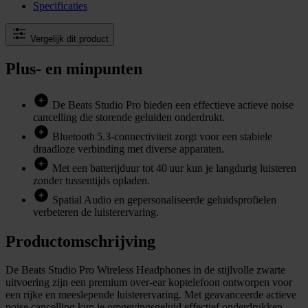
Specificaties
Vergelijk dit product
Plus- en minpunten
De Beats Studio Pro bieden een effectieve actieve noise
cancelling die storende geluiden onderdrukt.
Bluetooth 5.3‑connectiviteit zorgt voor een stabiele
draadloze verbinding met diverse apparaten.
Met een batterijduur tot 40 uur kun je langdurig luisteren
zonder tussentijds opladen.
Spatial Audio en gepersonaliseerde geluidsprofielen
verbeteren de luisterervaring.
Productomschrijving
De Beats Studio Pro Wireless Headphones in de stijlvolle zwarte
uitvoering zijn een premium over‑ear koptelefoon ontworpen voor
een rijke en meeslepende luisterervaring. Met geavanceerde actieve
noise cancelling kun je omgevingsgeluid effectief onderdrukken,