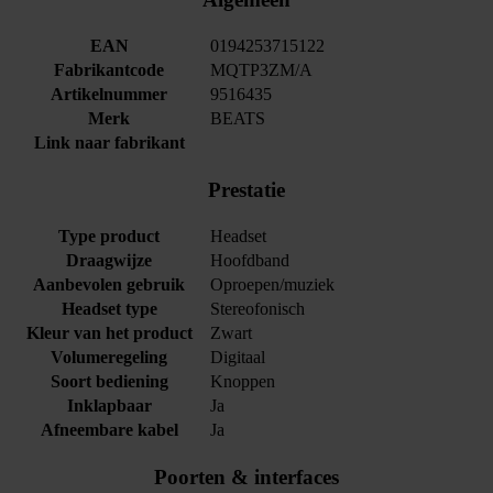
EAN
0194253715122
Fabrikantcode
MQTP3ZM/A
Artikelnummer
9516435
Merk
BEATS
Link naar fabrikant
Prestatie
Type product
Headset
Draagwijze
Hoofdband
Aanbevolen gebruik
Oproepen/muziek
Headset type
Stereofonisch
Kleur van het product
Zwart
Volumeregeling
Digitaal
Soort bediening
Knoppen
Inklapbaar
Ja
Afneembare kabel
Ja
Poorten & interfaces