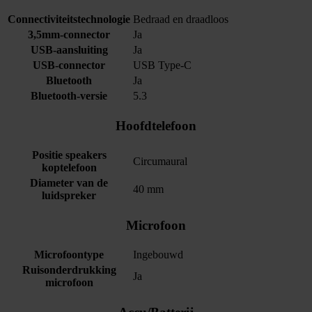
Connectiviteitstechnologie
Bedraad en draadloos
3,5mm-connector
Ja
USB-aansluiting
Ja
USB-connector
USB Type-C
Bluetooth
Ja
Bluetooth-versie
5.3
Hoofdtelefoon
Positie speakers
Circumaural
koptelefoon
Diameter van de
40 mm
luidspreker
Microfoon
Microfoontype
Ingebouwd
Ruisonderdrukking
Ja
microfoon