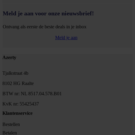
Meld je aan voor onze nieuwsbrief!
Ontvang als eerste de beste deals in je inbox
Meld je aan
Footer
Azerty
Tjalkstraat 4b
8102 HG Raalte
BTW nr: NL 8517.04.578.B01
KvK nr: 55425437
Klantenservice
Bestellen
Betalen