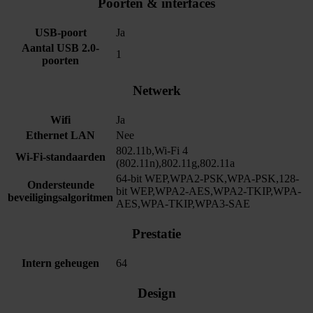
Poorten & interfaces
USB-poort
Ja
Aantal USB 2.0-
1
poorten
Netwerk
Wifi
Ja
Ethernet LAN
Nee
802.11b,Wi-Fi 4
Wi-Fi-standaarden
(802.11n),802.11g,802.11a
64-bit WEP,WPA2-PSK,WPA-PSK,128-
Ondersteunde
bit WEP,WPA2-AES,WPA2-TKIP,WPA-
beveiligingsalgoritmen
AES,WPA-TKIP,WPA3-SAE
Prestatie
Intern geheugen
64
Design