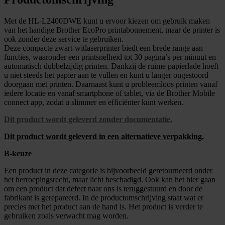
Met de HL-L2400DWE kunt u ervoor kiezen om gebruik maken
van het handige Brother EcoPro printabonnement, maar de printer is
ook zonder deze service te gebruiken.
Deze compacte zwart-witlaserprinter biedt een brede range aan
functies, waaronder een printsnelheid tot 30 pagina’s per minuut en
automatisch dubbelzijdig printen. Dankzij de ruime papierlade hoeft
u niet steeds het papier aan te vullen en kunt u langer ongestoord
doorgaan met printen. Daarnaast kunt u probleemloos printen vanaf
iedere locatie en vanaf smartphone of tablet, via de Brother Mobile
connect app, zodat u slimmer en efficiënter kunt werken.
Dit product wordt geleverd zonder documentatie.
Dit product wordt geleverd in een alternatieve verpakking.
B-keuze
Een product in deze categorie is bijvoorbeeld geretourneerd onder
het herroepingsrecht, maar licht beschadigd. Ook kan het hier gaan
om een product dat defect naar ons is teruggestuurd en door de
fabrikant is gerepareerd. In de productomschrijving staat wat er
precies met het product aan de hand is. Het product is verder te
gebruiken zoals verwacht mag worden.