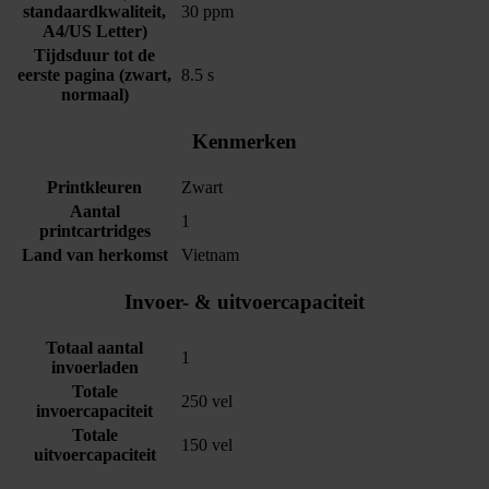
standaardkwaliteit,
30 ppm
A4/US Letter)
Tijdsduur tot de
eerste pagina (zwart,
8.5 s
normaal)
Kenmerken
Printkleuren
Zwart
Aantal
1
printcartridges
Land van herkomst
Vietnam
Invoer- & uitvoercapaciteit
Totaal aantal
1
invoerladen
Totale
250 vel
invoercapaciteit
Totale
150 vel
uitvoercapaciteit