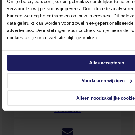
Om je beter, persoonlijker en gebruiksvriendelijker te helpen
medewerker
s staan klaar om jouw vragen te beantwoorden en verwijzen je
verzamelen wij persoonsgegevens. Door deze te analyseren 
door indien nodig.
kunnen we nog beter inspelen op jouw interesses. Dit beteken
Onze klantenservice is via mail bereikbaar van maandag t/m vrijdag van 09.00
data gebruikt kan worden voor zowel niet-gepersonaliseerde
tot 17.00 uur en op zaterdag van 10.00 tot 15.00 uur.
advertenties. De instellingen voor cookies kun je hieronder 
cookies als je onze website blijft gebruiken.
Alles accepteren
Bekijk onze veelgestelde vragen
Voorkeuren wijzigen
Alleen noodzakelijke cookie
0572 328 120