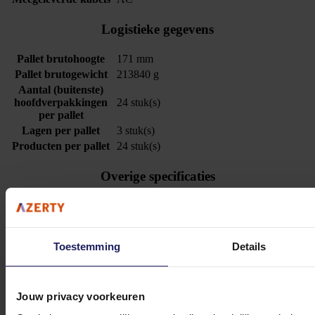
Logistieke gegevens
Pallet brutohoogte
171 mm
Pallet brutogewicht
213840 g
Aantal (buitenste)
hoofdverpakkingen
24 stuk(s)
per pallet
Lagen per pallet
3 stuk(s)
Producten per pallet
24 stuk(s)
Overige specificaties
Behoud van
5 Jaar
reserveonderdelen
Toestemming
Details
Stel jouw vragen aan onze klantenservice!
Jouw privacy voorkeuren
Heb je vragen over onze producten, diensten of service? Onze deskundige