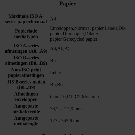
Papier
Maximale ISO A-
A4
series papierformaat
Enveloppen,Normaal papier,Labels,Dik
Papierlade
papier,Dun papier,Dikker
mediatypen
papier,Gerecycled papier
ISO A-series
A4,A6,A5
afmetingen (A0...A9)
ISO B-series
B5
afmetingen (B0...B9)
Non-ISO print
Letter
papierafmetingen
JIS B-series maten
B5,B6
(B0...B9)
Afmetingen
Com-10,DL,C5,Monarch
enveloppen
Aangepaste
76,2 - 215,9 mm
mediabreedte
Aangepaste
127 - 355,6 mm
medialengte