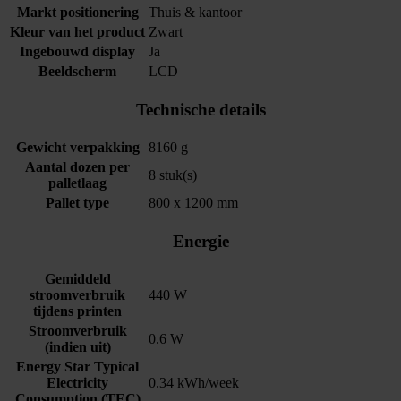
Markt positionering
Thuis & kantoor
Kleur van het product
Zwart
Ingebouwd display
Ja
Beeldscherm
LCD
Technische details
Gewicht verpakking
8160 g
Aantal dozen per
8 stuk(s)
palletlaag
Pallet type
800 x 1200 mm
Energie
Gemiddeld
stroomverbruik
440 W
tijdens printen
Stroomverbruik
0.6 W
(indien uit)
Energy Star Typical
Electricity
0.34 kWh/week
Consumption (TEC)