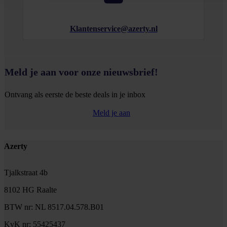
Klantenservice@azerty.nl
Meld je aan voor onze nieuwsbrief!
Ontvang als eerste de beste deals in je inbox
Meld je aan
Footer
Azerty
Tjalkstraat 4b
8102 HG Raalte
BTW nr: NL 8517.04.578.B01
KvK nr: 55425437