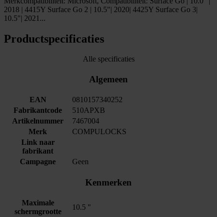
Merkcompatibiliteit: Microsoft, Compatibiliteit: Surface Go | 10.0" |
2018 | 4415Y Surface Go 2 | 10.5"| 2020| 4425Y Surface Go 3|
10.5"| 2021...
Productspecificaties
Alle specificaties
Algemeen
EAN
0810157340252
Fabrikantcode
510APXB
Artikelnummer
7467004
Merk
COMPULOCKS
Link naar
fabrikant
Campagne
Geen
Kenmerken
Maximale
10.5 "
schermgrootte