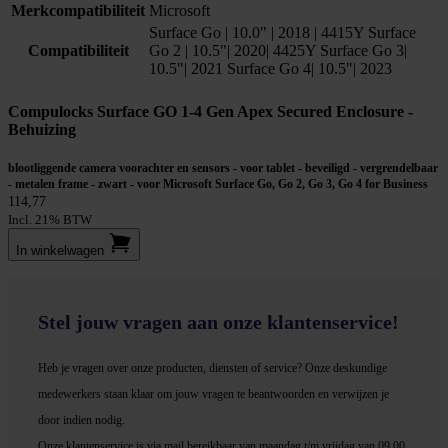
Merkcompatibiliteit
Microsoft
Surface Go | 10.0" | 2018 | 4415Y Surface
Compatibiliteit
Go 2 | 10.5"| 2020| 4425Y Surface Go 3|
10.5"| 2021 Surface Go 4| 10.5"| 2023
Compulocks Surface GO 1-4 Gen Apex Secured Enclosure -
Behuizing
blootliggende camera voorachter en sensors - voor tablet - beveiligd - vergrendelbaar
- metalen frame - zwart - voor Microsoft Surface Go, Go 2, Go 3, Go 4 for Business
114,77
Incl. 21% BTW
In winkel­wagen
Stel jouw vragen aan onze klantenservice!
Heb je vragen over onze producten, diensten of service? Onze deskundige
medewerker
s staan klaar om jouw vragen te beantwoorden en verwijzen je
door indien nodig.
Onze klantenservice is via mail bereikbaar van maandag t/m vrijdag van 09.00