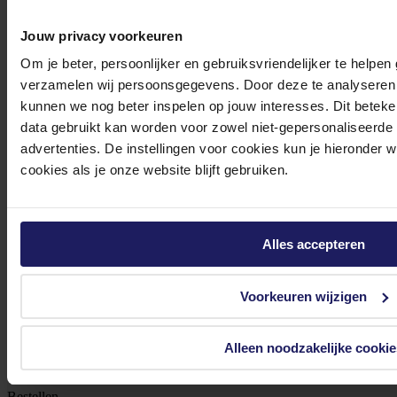
Jouw privacy voorkeuren
Om je beter, persoonlijker en gebruiksvriendelijker te helpen
Meld je aan voor onze nieuwsbrief!
verzamelen wij persoonsgegevens. Door deze te analyseren 
kunnen we nog beter inspelen op jouw interesses. Dit beteken
Ontvang als eerste de beste deals in je inbox
data gebruikt kan worden voor zowel niet-gepersonaliseerde
Meld je aan
advertenties. De instellingen voor cookies kun je hieronder 
cookies als je onze website blijft gebruiken.
Footer
Azerty
Alles accepteren
Tjalkstraat 4b
8102 HG Raalte
Voorkeuren wijzigen
BTW nr: NL 8517.04.578.B01
KvK nr: 55425437
Alleen noodzakelijke cookie
Klantenservice
Bestellen