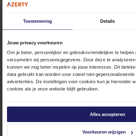
Toestemming
Details
Klantenservice@azerty.nl
Jouw privacy voorkeuren
Om je beter, persoonlijker en gebruiksvriendelijker te helpen
verzamelen wij persoonsgegevens. Door deze te analyseren 
Meld je aan voor onze nieuwsbrief!
kunnen we nog beter inspelen op jouw interesses. Dit beteken
data gebruikt kan worden voor zowel niet-gepersonaliseerde
Ontvang als eerste de beste deals in je inbox
advertenties. De instellingen voor cookies kun je hieronder 
Meld je aan
cookies als je onze website blijft gebruiken.
Footer
Azerty
Alles accepteren
Tjalkstraat 4b
Voorkeuren wijzigen
8102 HG Raalte