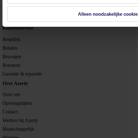
BTW nr: NL 8517.04.578.B01
Alleen noodzakelijke cookie
KvK nr: 55425437
Klantenservice
Bestellen
Betalen
Bezorgen
Retouren
Garantie & reparatie
Over Azerty
Over ons
Openingstijden
Contact
Werken bij Azerty
Maatschappelijk
Historie