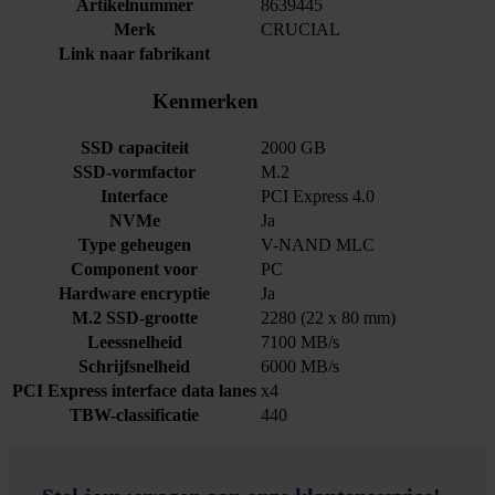
Artikelnummer
8639445
Merk
CRUCIAL
Link naar fabrikant
Kenmerken
SSD capaciteit
2000 GB
SSD-vormfactor
M.2
Interface
PCI Express 4.0
NVMe
Ja
Type geheugen
V-NAND MLC
Component voor
PC
Hardware encryptie
Ja
M.2 SSD-grootte
2280 (22 x 80 mm)
Leessnelheid
7100 MB/s
Schrijfsnelheid
6000 MB/s
PCI Express interface data lanes
x4
TBW-classificatie
440