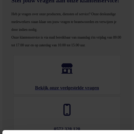
Stel jouw vragen aan onze klantenservice!
Heb je vragen over onze producten, diensten of service? Onze deskundige
medewerker
s staan klaar om jouw vragen te beantwoorden en verwijzen je
door indien nodig.
Onze klantenservice is via mail bereikbaar van maandag t/m vrijdag van 09.00
tot 17.00 uur en op zaterdag van 10.00 tot 15.00 uur.
Bekijk onze veelgestelde vragen
0572 328 120