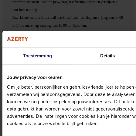
medewerker
s staan klaar om jouw vragen te beantwoorden en verwijzen je
door indien nodig.
Onze klantenservice is via mail bereikbaar van maandag t/m vrijdag van 09.00
tot 17.00 uur en op zaterdag van 10.00 tot 15.00 uur.
Toestemming
Details
Bekijk onze veelgestelde vragen
Jouw privacy voorkeuren
Om je beter, persoonlijker en gebruiksvriendelijker te helpen
verzamelen wij persoonsgegevens. Door deze te analyseren 
kunnen we nog beter inspelen op jouw interesses. Dit beteken
data gebruikt kan worden voor zowel niet-gepersonaliseerde
0572 328 120
advertenties. De instellingen voor cookies kun je hieronder 
cookies als je onze website blijft gebruiken.