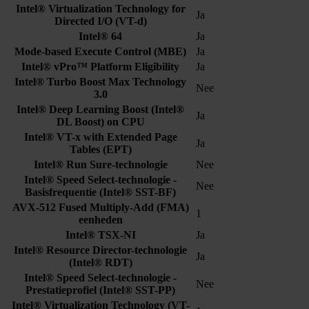
Intel® Virtualization Technology for
Ja
Directed I/O (VT-d)
Intel® 64
Ja
Mode-based Execute Control (MBE)
Ja
Intel® vPro™ Platform Eligibility
Ja
Intel® Turbo Boost Max Technology
Nee
3.0
Intel® Deep Learning Boost (Intel®
Ja
DL Boost) on CPU
Intel® VT-x with Extended Page
Ja
Tables (EPT)
Intel® Run Sure-technologie
Nee
Intel® Speed Select-technologie -
Nee
Basisfrequentie (Intel® SST-BF)
AVX-512 Fused Multiply-Add (FMA)
1
eenheden
Intel® TSX-NI
Ja
Intel® Resource Director-technologie
Ja
(Intel® RDT)
Intel® Speed Select-technologie -
Nee
Prestatieprofiel (Intel® SST-PP)
Intel® Virtualization Technology (VT-