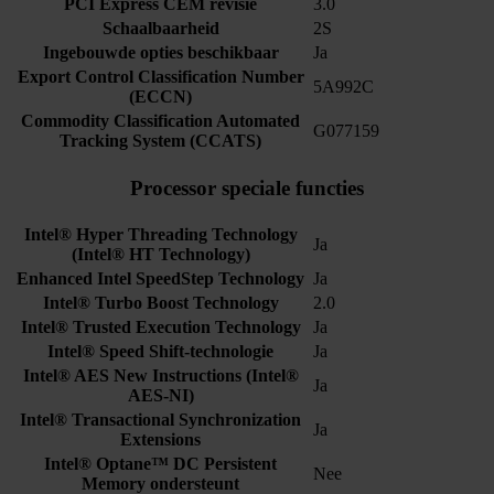
PCI Express CEM revisie
3.0
Schaalbaarheid
2S
Ingebouwde opties beschikbaar
Ja
Export Control Classification Number
5A992C
(ECCN)
Commodity Classification Automated
G077159
Tracking System (CCATS)
Processor speciale functies
Intel® Hyper Threading Technology
Ja
(Intel® HT Technology)
Enhanced Intel SpeedStep Technology
Ja
Intel® Turbo Boost Technology
2.0
Intel® Trusted Execution Technology
Ja
Intel® Speed Shift-technologie
Ja
Intel® AES New Instructions (Intel®
Ja
AES-NI)
Intel® Transactional Synchronization
Ja
Extensions
Intel® Optane™ DC Persistent
Nee
Memory ondersteunt