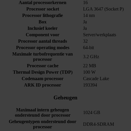
Aantal processorkernen
16
Processor socket
LGA 3647 (Socket P)
Processor lithografie
14 nm
Box
Ja
Inclusief koeler
Ja
Component voor
Server/werkplaats
Processor aantal threads
32
Processor operating modes
64-bit
Maximale turbofrequentie van
3.2 GHz
processor
Processor cache
22 MB
Thermal Design Power (TDP)
100 W
Codenaam processor
Cascade Lake
ARK ID processor
193394
Geheugen
Maximaal intern geheugen
1024 GB
ondersteund door processor
Geheugentypen ondersteund door
DDR4-SDRAM
processor