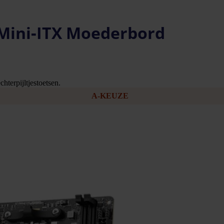
 Mini‑ITX Moederbord
hterpijltjestoetsen.
A-KEUZE