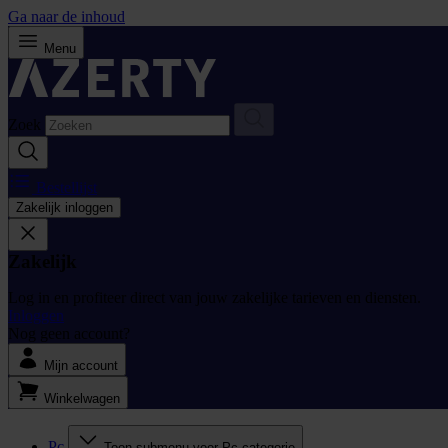
Ga naar de inhoud
Menu
Zoek
Bestellijst
Zakelijk inloggen
Zakelijk
Log in en profiteer direct van jouw zakelijke tarieven en diensten.
Inloggen
Nog geen account?
Mijn account
Winkelwagen
Pc
Toon submenu voor Pc categorie