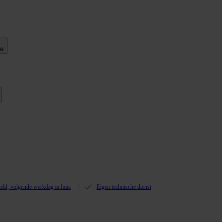
ie
teld, volgende werkdag in huis
Eigen technische dienst