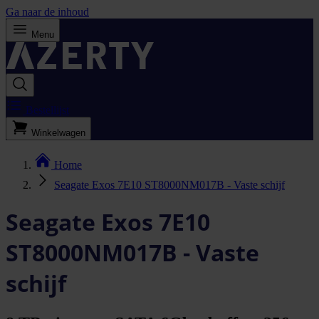
Ga naar de inhoud
Menu
Bestellijst
Winkelwagen
Home
Seagate Exos 7E10 ST8000NM017B - Vaste schijf
Seagate Exos 7E10
ST8000NM017B - Vaste
schijf