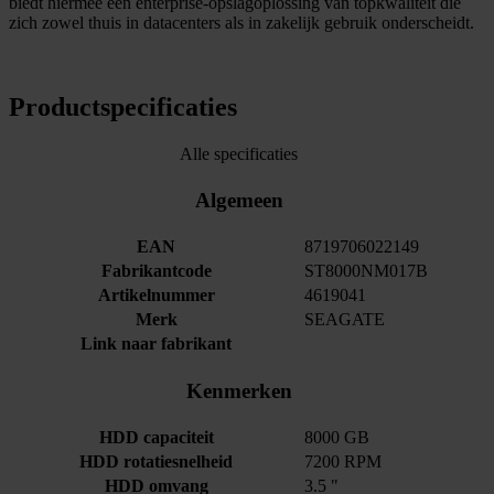
biedt hiermee een enterprise-opslagoplossing van topkwaliteit die
zich zowel thuis in datacenters als in zakelijk gebruik onderscheidt.
Productspecificaties
Alle specificaties
Algemeen
EAN
8719706022149
Fabrikantcode
ST8000NM017B
Artikelnummer
4619041
Merk
SEAGATE
Link naar fabrikant
Kenmerken
HDD capaciteit
8000 GB
HDD rotatiesnelheid
7200 RPM
HDD omvang
3.5 "