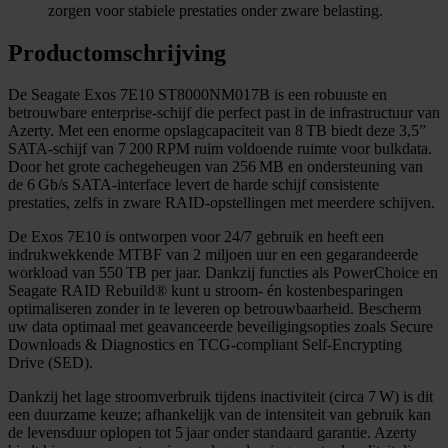
zorgen voor stabiele prestaties onder zware belasting.
Productomschrijving
De Seagate Exos 7E10 ST8000NM017B is een robuuste en
betrouwbare enterprise-schijf die perfect past in de infrastructuur van
Azerty. Met een enorme opslagcapaciteit van 8 TB biedt deze 3,5”
SATA‑schijf van 7 200 RPM ruim voldoende ruimte voor bulkdata.
Door het grote cachegeheugen van 256 MB en ondersteuning van
de 6 Gb/s SATA‑interface levert de harde schijf consistente
prestaties, zelfs in zware RAID‑opstellingen met meerdere schijven.
De Exos 7E10 is ontworpen voor 24/7 gebruik en heeft een
indrukwekkende MTBF van 2 miljoen uur en een gegarandeerde
workload van 550 TB per jaar
.
Dankzij functies als PowerChoice en
Seagate RAID Rebuild® kunt u stroom- én kostenbesparingen
optimaliseren zonder in te leveren op betrouwbaarheid
.
Bescherm
uw data optimaal met geavanceerde beveiligingsopties zoals Secure
Downloads & Diagnostics en TCG‑compliant Self‑Encrypting
Drive (SED)
.
Dankzij het lage stroomverbruik tijdens inactiviteit (circa 7 W) is dit
een duurzame keuze; afhankelijk van de intensiteit van gebruik kan
de levensduur oplopen tot 5 jaar onder standaard garantie. Azerty