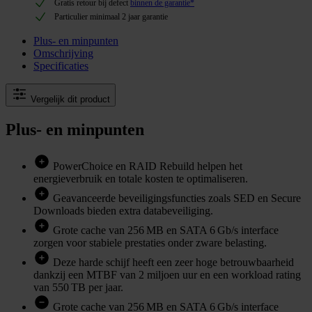
Gratis retour bij defect
binnen de garantie*
Particulier minimaal 2 jaar garantie
Plus- en minpunten
Omschrijving
Specificaties
Vergelijk dit product
Plus- en minpunten
PowerChoice en RAID Rebuild helpen het
energieverbruik en totale kosten te optimaliseren.
Geavanceerde beveiligingsfuncties zoals SED en Secure
Downloads bieden extra databeveiliging.
Grote cache van 256 MB en SATA 6 Gb/s interface
zorgen voor stabiele prestaties onder zware belasting.
Deze harde schijf heeft een zeer hoge betrouwbaarheid
dankzij een MTBF van 2 miljoen uur en een workload rating
van 550 TB per jaar.
Grote cache van 256 MB en SATA 6 Gb/s interface