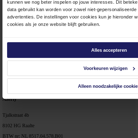
kunnen we nog beter inspelen op jouw interesses. Dit beteken
data gebruikt kan worden voor zowel niet-gepersonaliseerde
advertenties. De instellingen voor cookies kun je hieronder 
cookies als je onze website blijft gebruiken.
Klantenservice@azerty.nl
Alles accepteren
Meld je aan voor onze nieuwsbrief!
Ontvang als eerste de beste deals in je inbox
Voorkeuren wijzigen
Meld je aan
Alleen noodzakelijke cookie
Footer
Azerty
Tjalkstraat 4b
8102 HG Raalte
BTW nr: NL 8517.04.578.B01