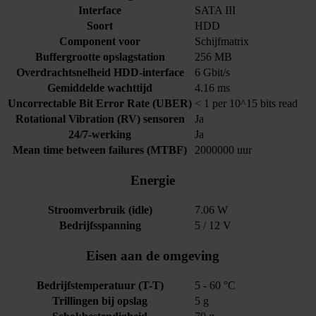
Interface
SATA III
Soort
HDD
Component voor
Schijfmatrix
Buffergrootte opslagstation
256 MB
Overdrachtsnelheid HDD-interface
6 Gbit/s
Gemiddelde wachttijd
4.16 ms
Uncorrectable Bit Error Rate (UBER)
< 1 per 10^15 bits read
Rotational Vibration (RV) sensoren
Ja
24/7-werking
Ja
Mean time between failures (MTBF)
2000000 uur
Energie
Stroomverbruik (idle)
7.06 W
Bedrijfsspanning
5 / 12 V
Eisen aan de omgeving
Bedrijfstemperatuur (T-T)
5 - 60 °C
Trillingen bij opslag
5 g