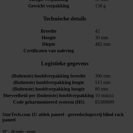
Gewicht verpakking
158 g
Technische details
Breedte
42
Hoogte
30 mm
Diepte
482 mm
Certificaten van naleving
Logistieke gegevens
(Buitenste) hoofdverpakking breedte
300 mm
(Buitenste) hoofdverpakking lengte
515 mm
(Buitenste) hoofdverpakking hoogte
80 mm
Hoeveelheid per (buitenste) hoofdverpakking
10 stuk(s)
Code geharmoniseerd systeem (HS)
85389099
StarTech.com 1U afdek paneel - gereedschapsvrij blind rack
paneel
19" - 10 stuks - zwart