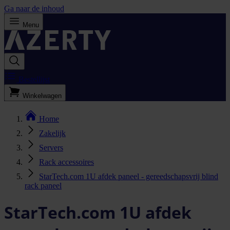
Ga naar de inhoud
Menu
Bestellijst
Winkelwagen
Home
Zakelijk
Servers
Rack accessoires
StarTech.com 1U afdek paneel - gereedschapsvrij blind
rack paneel
StarTech.com 1U afdek