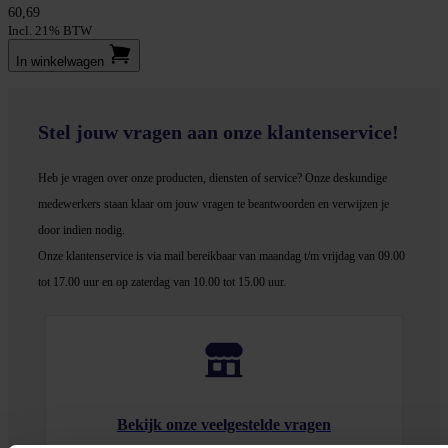
60,69
Incl. 21% BTW
In winkel­wagen
Stel jouw vragen aan onze klantenservice!
Heb je vragen over onze producten, diensten of service? Onze deskundige
medewerker
s staan klaar om jouw vragen te beantwoorden en verwijzen je
door indien nodig.
Onze klantenservice is via mail bereikbaar van maandag t/m vrijdag van 09.00
tot 17.00 uur en op zaterdag van 10.00 tot 15.00 uur.
Bekijk onze veelgestelde vragen