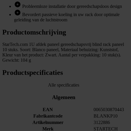
Probleemloze installatie door gereedschapsloos design
Bevordert passieve koeling in uw rack door optimale
geleiding van de luchtstroom
Productomschrijving
StarTech.com 1U afdek paneel gereedschapsvrij blind rack paneel
10 stuks. Soort: Blanco paneel, Materiaal behuizing: Kunststof,
Kleur van het product: Zwart. Aantal per verpakking: 10 stuk(s).
Gewicht: 104 g
Productspecificaties
Alle specificaties
Algemeen
EAN
0065030870443
Fabrikantcode
BLANKP10
Artikelnummer
3122886
Merk
STARTECH