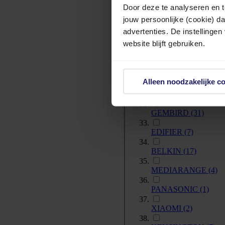
Door deze te analyseren en t
1000GRADEN
(1)
jouw persoonlijke (cookie) d
advertenties. De instellingen
NVT
(2)
website blijft gebruiken.
META
(1)
KOSS
(1)
Alleen noodzakelijke c
PDP
(1)
GEMBIRD
(31)
EDIFIER
(7)
BELKIN
(17)
MEDIARANGE
(4)
PANASONIC
(1)
XIAOMI
(2)