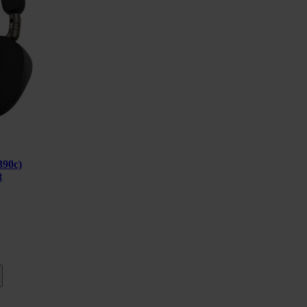
390c)
t