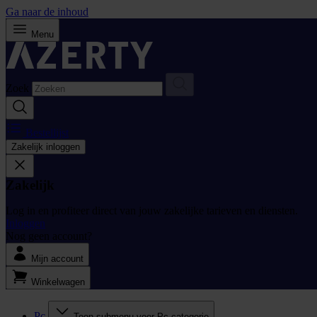
Ga naar de inhoud
Menu
Zoek
Bestellijst
Zakelijk inloggen
Zakelijk
Log in en profiteer direct van jouw zakelijke tarieven en diensten.
Inloggen
Nog geen account?
Mijn account
Winkelwagen
Pc
Toon submenu voor Pc categorie