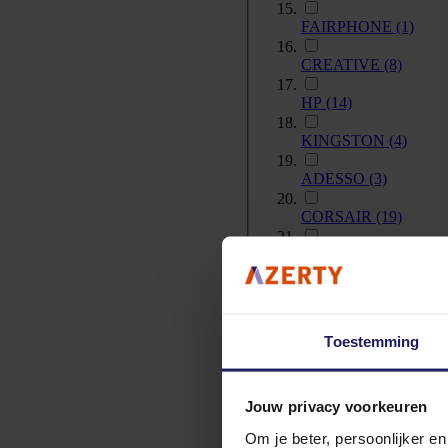
FAIRPHONE
(1)
CREATIVE
(8)
HP
(14)
KINGSTON
(4)
ADESSO
(3)
CORSAIR
(19)
XBOX
(1)
KONIX
(1)
ASUS
(18)
Toestemming
SUREFIRE
(1)
CHERRY
(2)
Jouw privacy voorkeuren
Om je beter, persoonlijker e
ACER
(4)