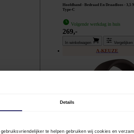
Hoofdband - Bedraad En Draadloos - 3,5
Type-C
Volgende werkdag in huis
269,-
In winkel­wagen
Vergelijken
A-KEUZE
Details
n gebruiksvriendelijker te helpen gebruiken wij cookies en verz