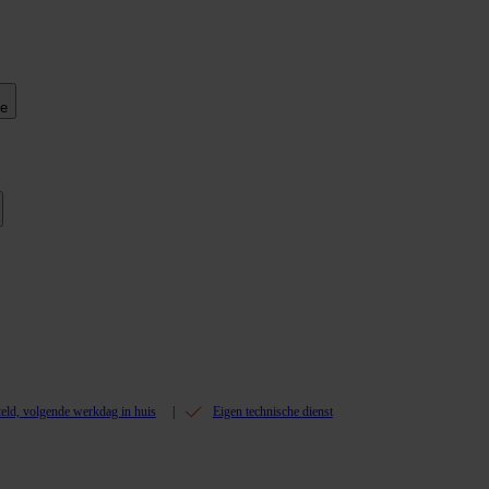
ie
teld, volgende werkdag in huis
Eigen technische dienst