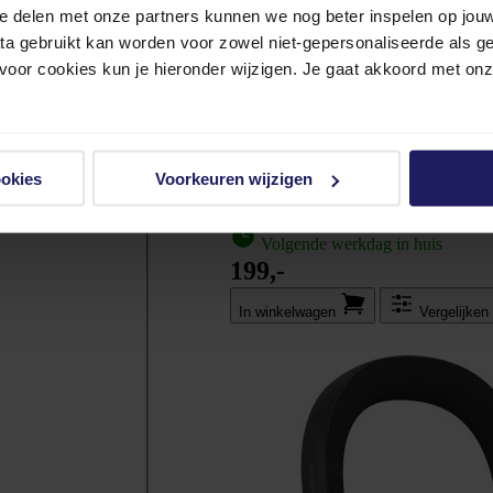
e delen met onze partners kunnen we nog beter inspelen op jouw 
ata gebruikt kan worden voor zowel niet-gepersonaliseerde als g
 voor cookies kun je hieronder wijzigen. Je gaat akkoord met on
Beats Studio Pro Bruin - Headset
ookies
Voorkeuren wijzigen
A-keuze
Volgende werkdag in huis
199,-
In winkel­wagen
Vergelijken