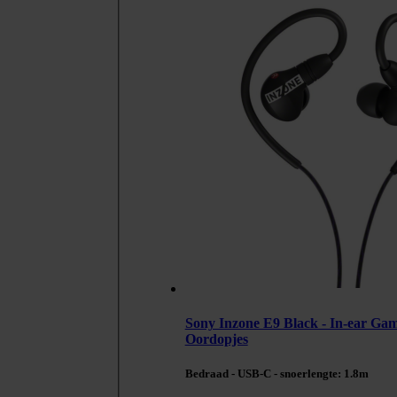
Sony Inzone E9 Black - In-ear Ga
Oordopjes
Bedraad - USB-C - snoerlengte: 1.8m