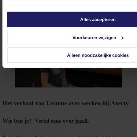
combineren met mijn studie, wat destijds enorm
waardevol was. Hierdoor kon ik zowel werkervaring
opdoen als me volledig focussen op mijn opleiding.
Alles accepteren
Voorkeuren wijzigen
Alleen noodzakelijke cookies
Het verhaal van Lisanne over werken bij Azerty
Wie ben je? Vertel eens over jezelf.