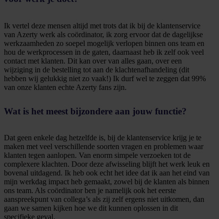
Ik vertel deze mensen altijd met trots dat ik bij de klantenservice
van Azerty werk als coördinator, ik zorg ervoor dat de dagelijkse
werkzaamheden zo soepel mogelijk verlopen binnen ons team en
hou de werkprocessen in de gaten, daarnaast heb ik zelf ook veel
contact met klanten. Dit kan over van alles gaan, over een
wijziging in de bestelling tot aan de klachtenafhandeling (dit
hebben wij gelukkig niet zo vaak!) Ik durf wel te zeggen dat 99%
van onze klanten echte Azerty fans zijn.
Wat is het meest bijzondere aan jouw functie?
Dat geen enkele dag hetzelfde is, bij de klantenservice krijg je te
maken met veel verschillende soorten vragen en problemen waar
klanten tegen aanlopen. Van enorm simpele verzoeken tot de
complexere klachten. Door deze afwisseling blijft het werk leuk en
bovenal uitdagend. Ik heb ook echt het idee dat ik aan het eind van
mijn werkdag impact heb gemaakt, zowel bij de klanten als binnen
ons team. Als coördinator ben je namelijk ook het eerste
aanspreekpunt van collega’s als zij zelf ergens niet uitkomen, dan
gaan we samen kijken hoe we dit kunnen oplossen in dit
specifieke geval.