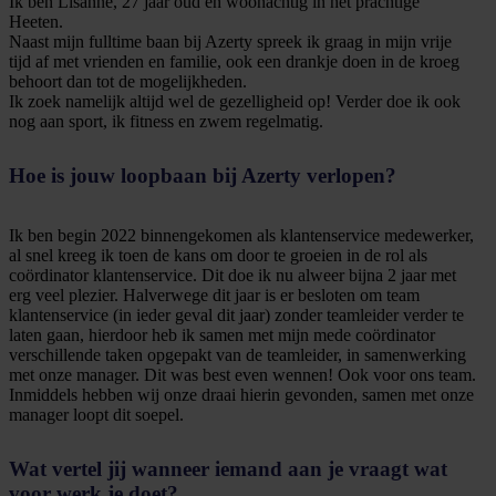
Ik ben Lisanne, 27 jaar oud en woonachtig in het prachtige
Heeten.
Naast mijn fulltime baan bij Azerty spreek ik graag in mijn vrije
tijd af met vrienden en familie, ook een drankje doen in de kroeg
behoort dan tot de mogelijkheden.
Ik zoek namelijk altijd wel de gezelligheid op! Verder doe ik ook
nog aan sport, ik fitness en zwem regelmatig.
Hoe is jouw loopbaan bij Azerty verlopen?
Ik ben begin 2022 binnengekomen als klantenservice medewerker,
al snel kreeg ik toen de kans om door te groeien in de rol als
coördinator klantenservice. Dit doe ik nu alweer bijna 2 jaar met
erg veel plezier. Halverwege dit jaar is er besloten om team
klantenservice (in ieder geval dit jaar) zonder teamleider verder te
laten gaan, hierdoor heb ik samen met mijn mede coördinator
verschillende taken opgepakt van de teamleider, in samenwerking
met onze manager. Dit was best even wennen! Ook voor ons team.
Inmiddels hebben wij onze draai hierin gevonden, samen met onze
manager loopt dit soepel.
Wat vertel jij wanneer iemand aan je vraagt wat
voor werk je doet?