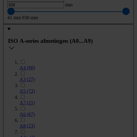
mm
41
mm
930
mm
ISO A-series afmetingen (A0...A9)
A4
(90)
A3
(27)
A5
(72)
A7
(21)
A6
(67)
A8
(23)