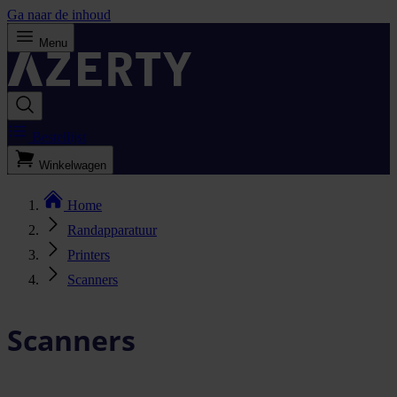
Ga naar de inhoud
Menu
Bestellijst
Winkelwagen
Home
Randapparatuur
Printers
Scanners
Scanners