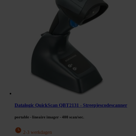
Datalogic QuickScan QBT2131 - Streepjescodescanner
portable - lineaire imager - 400 scan/sec.
2-3 werkdagen