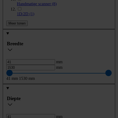
Handmatige scanner
(8)
1D/2D
(1)
Meer tonen
Breedte
mm
mm
41
mm
1530
mm
Diepte
mm