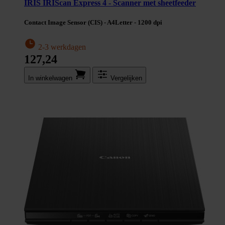
IRIS IRIScan Express 4 - Scanner met sheetfeeder
Contact Image Sensor (CIS) - A4Letter - 1200 dpi
2-3 werkdagen
127,24
In winkel­wagen
Vergelijken