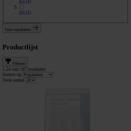
A5
(4)
A6
(1)
Toon resultaten
Productlijst
Filteren
1
-
24
van
187
resultaten
Sorteer op
Toon aantal