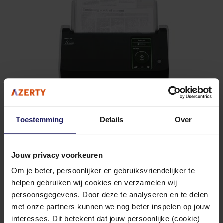
Toestemming
Details
Over
Ricoh FI-8040 - Papierscanner
600 x 600 DPI - A4 - zwart, grijs
Jouw privacy voorkeuren
2-3 werkdagen
Om je beter, persoonlijker en gebruiksvriendelijker te
366,03
helpen gebruiken wij cookies en verzamelen wij
persoonsgegevens. Door deze te analyseren en te delen
In winkel­wagen
Vergelijken
met onze partners kunnen we nog beter inspelen op jouw
interesses. Dit betekent dat jouw persoonlijke (cookie)