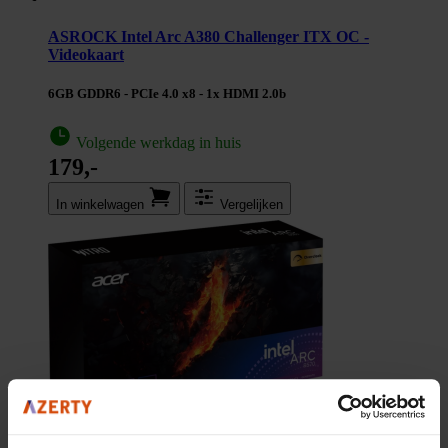
ASROCK Intel Arc A380 Challenger ITX OC -
Videokaart
6GB GDDR6 - PCIe 4.0 x8 - 1x HDMI 2.0b
Volgende werkdag in huis
179,-
In winkel­wagen
Vergelijken