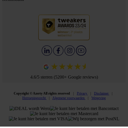
4.6/5 sterren (5200+ Google reviews)
Copyright © Azerty All rights reserved
Privacy
Disclaimer
Herroepingsrecht
Algemene voorwaarden
Wetgeving