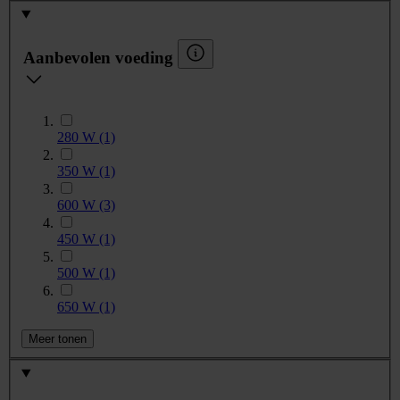
Aanbevolen voeding
280 W
(1)
350 W
(1)
600 W
(3)
450 W
(1)
500 W
(1)
650 W
(1)
Meer tonen