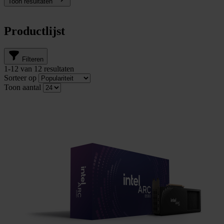
Toon resultaten
Productlijst
Filteren
1
-
12
van
12
resultaten
Sorteer op
Toon aantal