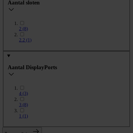
Aantal sloten
2
(8)
2.2
(1)
Aantal DisplayPorts
4
(3)
3
(8)
1
(1)