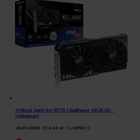
ASRock Intel Arc B570 Challenger 10GB OC -
Videokaart
10GB GDDR6 - PCIe 4.0 x8 - 1 x HDMI 2.1