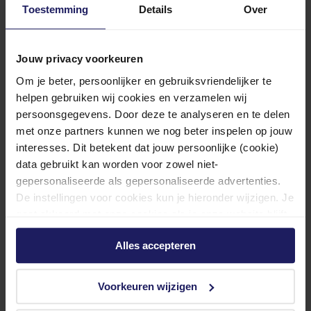
Toestemming
Details
Over
Jouw privacy voorkeuren
Om je beter, persoonlijker en gebruiksvriendelijker te
helpen gebruiken wij cookies en verzamelen wij
Acer Nitro Intel Arc B570 OC - Videokaart
persoonsgegevens. Door deze te analyseren en te delen
met onze partners kunnen we nog beter inspelen op jouw
10GB GDDR6 - PCIe 4.0 x8 - 1 x HDMI 2.1
interesses. Dit betekent dat jouw persoonlijke (cookie)
data gebruikt kan worden voor zowel niet-
Volgende werkdag in huis
gepersonaliseerde als gepersonaliseerde advertenties.
259,-
De instellingen voor cookies kun je hieronder wijzigen. Je
gaat akkoord met onze cookies als je onze website blijft
In winkel­wagen
Vergelijken
gebruiken.
Alles accepteren
Voorkeuren wijzigen