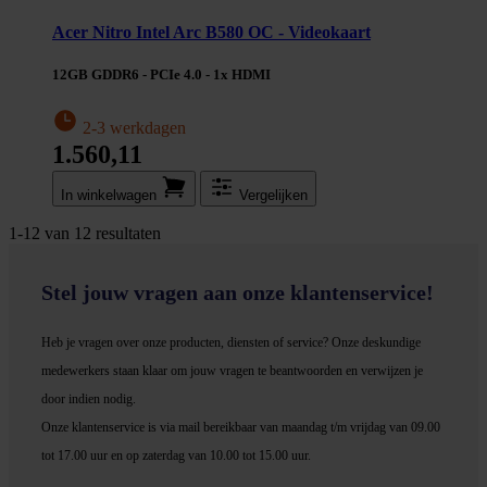
Acer Nitro Intel Arc B580 OC - Videokaart
12GB GDDR6 - PCIe 4.0 - 1x HDMI
2-3 werkdagen
1.560,11
In winkel­wagen
Vergelijken
1
-
12
van
12
resultaten
Stel jouw vragen aan onze klantenservice!
Heb je vragen over onze producten, diensten of service? Onze deskundige
medewerker
s staan klaar om jouw vragen te beantwoorden en verwijzen je
door indien nodig.
Onze klantenservice is via mail bereikbaar van maandag t/m vrijdag van 09.00
tot 17.00 uur en op zaterdag van 10.00 tot 15.00 uur.