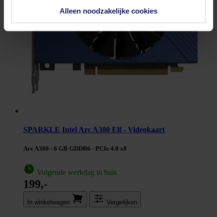
Alleen noodzakelijke cookies
SPARKLE Intel Arc A380 Elf - Videokaart
Arc A380 - 6 GB GDDR6 - PCIe 4.0 x8
Volgende werkdag in huis
199,-
In winkel­wagen
Vergelijken