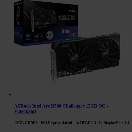
ASRock Intel Arc B580 Challenger 12GB OC -
Videokaart
12GB GDDR6 - PCI Express 4.0 x8 - 1x HDMI 2.1, 3x DisplayPort 1.4