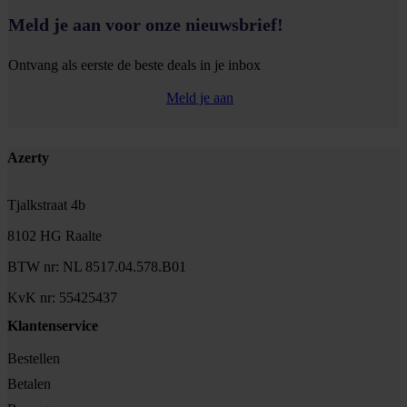
Meld je aan voor onze nieuwsbrief!
Ontvang als eerste de beste deals in je inbox
Meld je aan
Footer
Azerty
Tjalkstraat 4b
8102 HG Raalte
BTW nr: NL 8517.04.578.B01
KvK nr: 55425437
Klantenservice
Bestellen
Betalen