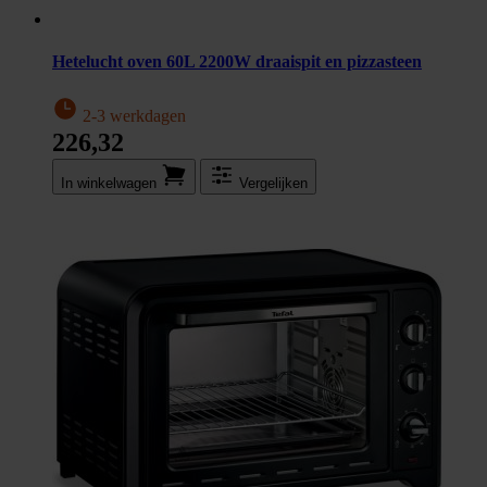
Hetelucht oven 60L 2200W draaispit en pizzasteen
2-3 werkdagen
226,32
In winkel­wagen
Vergelijken