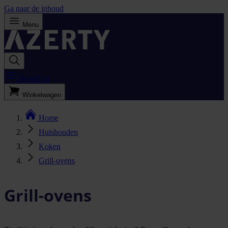
Ga naar de inhoud
Menu
Bestellijst
Winkelwagen
Home
Huishouden
Koken
Grill-ovens
Grill-ovens