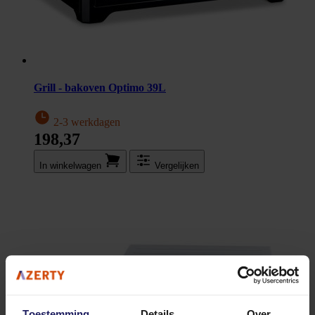
Grill - bakoven Optimo 39L
2-3 werkdagen
198,37
In winkel­wagen
Vergelijken
Toestemming
Details
Over