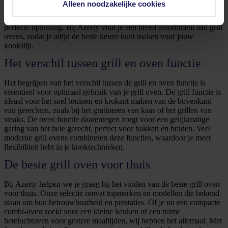
Alleen noodzakelijke cookies
gerechten een knapperige en smaakvolle afwerking krijgen. Of je nu
vlees, groenten of zelfs pizza wilt bereiden, een grill oven biedt de
perfecte oplossing. Bij Azerty vind je een breed assortiment aan grill
ovens, zodat je altijd de beste keuze kunt maken voor jouw
kookstijl.
Het verschil tussen grill en oven functie
Het begrijpen van het verschil tussen de grill en oven functie is
essentieel voor optimaal gebruik van je grill oven. De grill functie is
ideaal voor het snel bruinen en krokant maken van de bovenkant
van gerechten, zoals bij het gratineren van kaas of het grillen van
steaks. De oven functie daarentegen zorgt voor een gelijkmatige
garing van het hele gerecht, perfect voor bakken en braden. Veel
moderne grill ovens combineren deze functies, waardoor je meer
flexibiliteit hebt in je kooktechnieken.
De beste grill oven voor thuis
Bij Azerty helpen we je graag bij het vinden van de beste grill oven
voor thuis. Onze selectie omvat topmerken en modellen die bekend
staan om hun betrouwbaarheid en prestaties. Of je nu een compacte
combi-oven zoekt voor een kleine keuken of een ruime
heteluchtoven voor grotere maaltijden, wij hebben het allemaal. Met