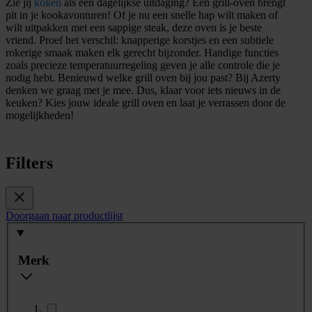
Zie jij
koken
als een dagelijkse uitdaging? Een grill-oven brengt
pit in je kookavonturen! Of je nu een snelle hap wilt maken of
wilt uitpakken met een sappige steak, deze oven is je beste
vriend. Proef het verschil: knapperige korstjes en een subtiele
rokerige smaak maken elk gerecht bijzonder. Handige functies
zoals precieze temperatuurregeling geven je alle controle die je
nodig hebt. Benieuwd welke grill oven bij jou past? Bij Azerty
denken we graag met je mee. Dus, klaar voor iets nieuws in de
keuken? Kies jouw ideale grill oven en laat je verrassen door de
mogelijkheden!
Filters
Doorgaan naar productlijst
Merk