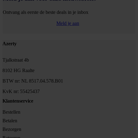
Ontvang als eerste de beste deals in je inbox
Meld je aan
Footer
Azerty
Tjalkstraat 4b
8102 HG Raalte
BTW nr: NL 8517.04.578.B01
KvK nr: 55425437
Klantenservice
Bestellen
Betalen
Bezorgen
Retouren