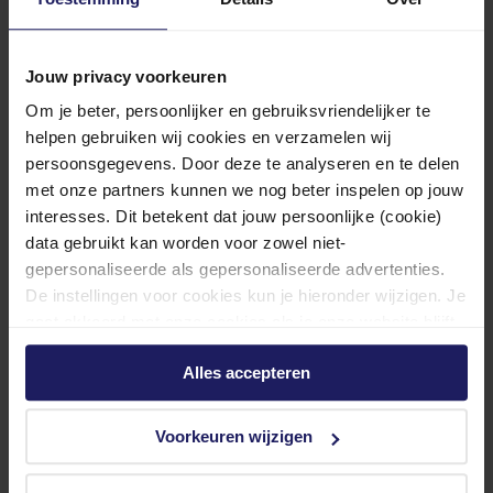
Jouw privacy voorkeuren
Om je beter, persoonlijker en gebruiksvriendelijker te
helpen gebruiken wij cookies en verzamelen wij
persoonsgegevens. Door deze te analyseren en te delen
met onze partners kunnen we nog beter inspelen op jouw
ROMMELSBACHER Back & Grill Ofen BGS 1400
interesses. Dit betekent dat jouw persoonlijke (cookie)
data gebruikt kan worden voor zowel niet-
2-3 werkdagen
gepersonaliseerde als gepersonaliseerde advertenties.
209,85
De instellingen voor cookies kun je hieronder wijzigen. Je
gaat akkoord met onze cookies als je onze website blijft
In winkel­wagen
Vergelijken
gebruiken.
1
-
4
van
4
resultaten
Alles accepteren
Waarom een grill oven kopen?
Voorkeuren wijzigen
Een grill oven kopen is een slimme investering voor elke
keukenliefhebber. Dit veelzijdige apparaat combineert de functies
van een traditionele oven met een krachtige grill, waardoor je