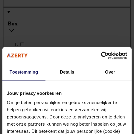
Box
Nee
(274)
Ja
(43)
Toestemming
Details
Over
Marktsegment
Jouw privacy voorkeuren
Om je beter, persoonlijker en gebruiksvriendelijker te
helpen gebruiken wij cookies en verzamelen wij
Server
(664)
persoonsgegevens. Door deze te analyseren en te delen
met onze partners kunnen we nog beter inspelen op jouw
Workstation
(14)
interesses. Dit betekent dat jouw persoonlijke (cookie)