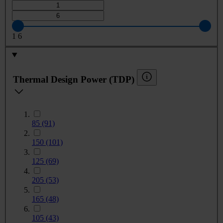
1
6
Thermal Design Power (TDP)
85
(91)
150
(101)
125
(69)
205
(53)
165
(48)
105
(43)