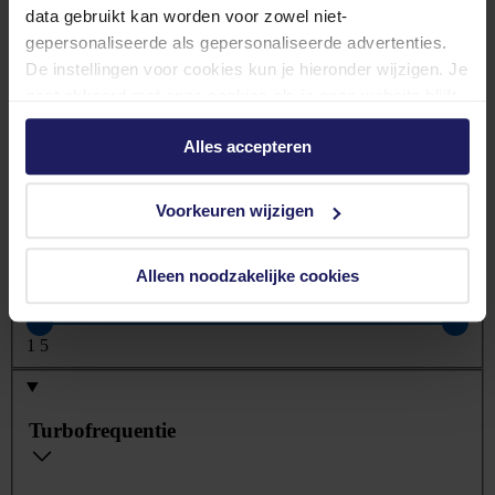
Ingebouwd
(11)
data gebruikt kan worden voor zowel niet-
gepersonaliseerde als gepersonaliseerde advertenties.
Desktop
(1)
De instellingen voor cookies kun je hieronder wijzigen. Je
gaat akkoord met onze cookies als je onze website blijft
Mobiel
(1)
gebruiken.
Alles accepteren
Basisfrequentie
Voorkeuren wijzigen
Alleen noodzakelijke cookies
1
5
Turbofrequentie