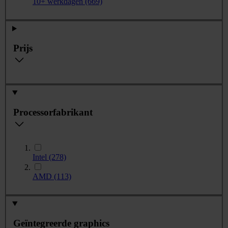
10+ werkdagen
(669)
Prijs
Processorfabrikant
Intel
(278)
AMD
(113)
Geïntegreerde graphics