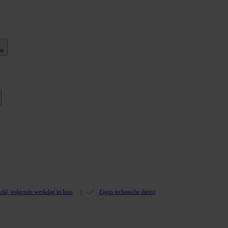
ie
teld, volgende werkdag in huis
Eigen technische dienst