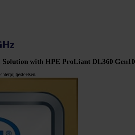
 GHz
ll Solution with HPE ProLiant DL360 Gen1
hterpijltjestoetsen.