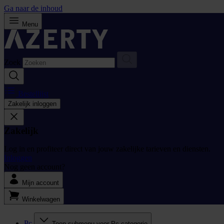
Ga naar de inhoud
Menu
Zoek
Bestellijst
Zakelijk inloggen
Zakelijk
Log in en profiteer direct van jouw zakelijke tarieven en diensten.
Inloggen
Nog geen account?
Mijn account
Winkelwagen
Pc
Toon submenu voor Pc categorie