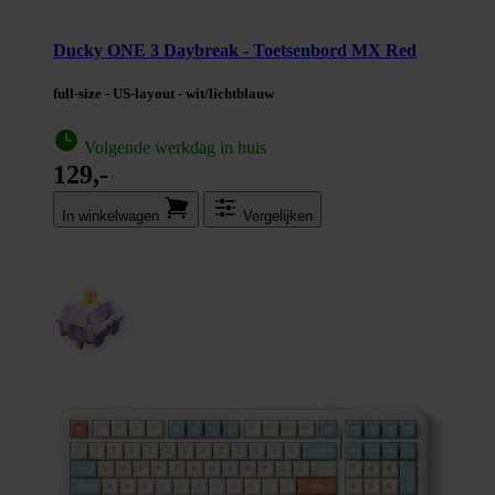
Ducky ONE 3 Daybreak - Toetsenbord MX Red
full-size - US-layout - wit/lichtblauw
Volgende werkdag in huis
129,-
In winkel­wagen
Vergelijken