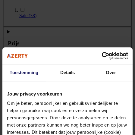
Sale
(38)
Prijs
Toestemming
Details
Over
Type stroombron
Jouw privacy voorkeuren
Om je beter, persoonlijker en gebruiksvriendelijker te
Batterij/Accu
(81)
helpen gebruiken wij cookies en verzamelen wij
persoonsgegevens. Door deze te analyseren en te delen
USB
(209)
met onze partners kunnen we nog beter inspelen op jouw
USB/batterij
(9)
interesses. Dit betekent dat jouw persoonlijke (cookie)