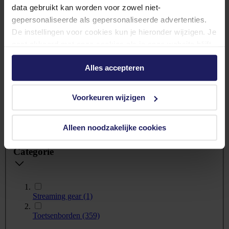
data gebruikt kan worden voor zowel niet-
gepersonaliseerde als gepersonaliseerde advertenties.
De instellingen voor cookies kun je hieronder wijzigen. Je
Backlight
gaat akkoord met onze cookies als je onze website blijft
gebruiken.
Alles accepteren
Ja
(281)
Voorkeuren wijzigen
Nee
(9)
Alleen noodzakelijke cookies
Categorie
Streaming gear
(1)
Toetsenborden
(359)