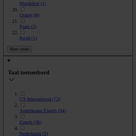
Muntkleur
(1)
Oranje
(8)
Paars
(2)
Rood
(1)
Meer tonen
Taal toetsenbord
US International
(72)
Amerikaans Engels
(94)
Engels
(36)
Nederlands
(2)