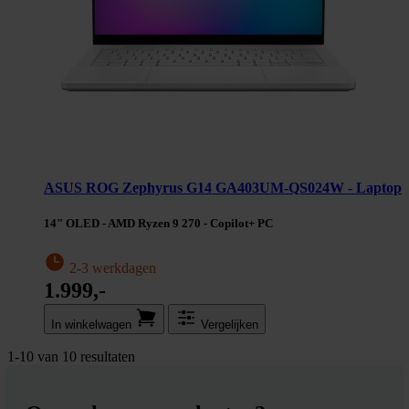
ASUS ROG Zephyrus G14 GA403UM-QS024W - Laptop
14" OLED - AMD Ryzen 9 270 - Copilot+ PC
2-3 werkdagen
1.999,-
In winkel­wagen
Vergelijken
1
-
10
van
10
resultaten