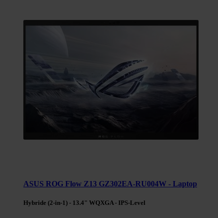
ASUS ROG Flow Z13 GZ302EA-RU004W - Laptop
Hybride (2-in-1) - 13.4" WQXGA - IPS-Level