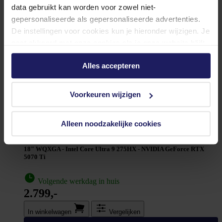
data gebruikt kan worden voor zowel niet-
gepersonaliseerde als gepersonaliseerde advertenties.
De instellingen voor cookies kun je hieronder wijzigen. Je
gaat akkoord met onze cookies als je onze website blijft
gebruiken.
Alles accepteren
Voorkeuren wijzigen
Alleen noodzakelijke cookies
ASUS ROG Strix G18 G815LR-S9005W - Laptop
18" WQXGA - Intel Core Ultra 9 275HX - NVIDIA GeForce RTX
5070 Ti
Volgende werkdag in huis
2.799,-
In winkel­wagen
Vergelijken