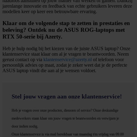
naadloos aansluiten op jouw manier van werken of gamen. Dankzij
jarenlange innovatie en feedback van echte gebruikers leveren deze
modellen keer op keer een betrouwbare ervaring.
Klaar om de volgende stap te zetten in prestaties en
beleving? Ontdek nu de ASUS ROG-laptops met
RTX 50-serie bij Azerty.
Heb je hulp nodig bij het kiezen van de juiste ASUS laptop? Onze
klantenservice staat klaar om al je vragen te beantwoorden. Neem
gerust contact op via
klantenservice@azerty.nl
of telefoon voor
persoonlijk advies op maat, zodat je zeker weet dat je de perfecte
ASUS laptop vindt die aan al je wensen voldoet.
Stel jouw vragen aan onze klantenservice!
Heb je vragen over onze producten, diensten of service? Onze deskundige
medewerker
s staan klaar om jouw vragen te beantwoorden en verwijzen je
door indien nodig.
Onze klantenservice is via mail bereikbaar van maandag t/m vrijdag van 09.00