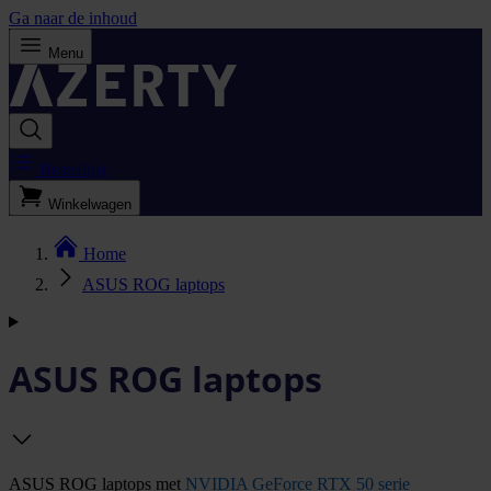
Ga naar de inhoud
Menu
Bestellijst
Winkelwagen
Home
ASUS ROG laptops
ASUS ROG laptops
ASUS ROG laptops met
NVIDIA GeForce RTX 50 serie