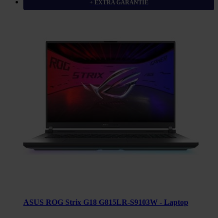
+ EXTRA GARANTIE
ASUS ROG Strix G18 G815LR-S9103W - Laptop