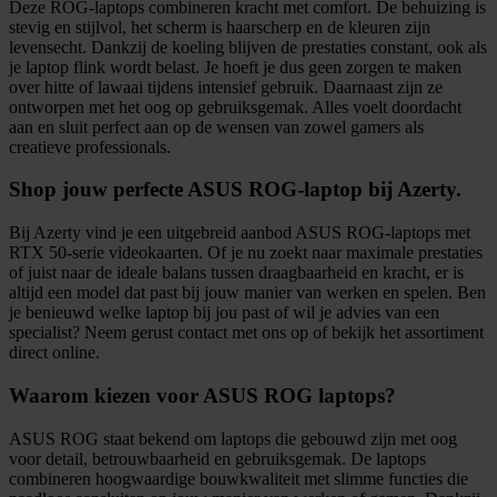
Deze ROG-laptops combineren kracht met comfort. De behuizing is
stevig en stijlvol, het scherm is haarscherp en de kleuren zijn
levensecht. Dankzij de koeling blijven de prestaties constant, ook als
je laptop flink wordt belast. Je hoeft je dus geen zorgen te maken
over hitte of lawaai tijdens intensief gebruik. Daarnaast zijn ze
ontworpen met het oog op gebruiksgemak. Alles voelt doordacht
aan en sluit perfect aan op de wensen van zowel gamers als
creatieve professionals.
Shop jouw perfecte ASUS ROG-laptop bij Azerty.
Bij Azerty vind je een uitgebreid aanbod ASUS ROG-laptops met
RTX 50-serie videokaarten. Of je nu zoekt naar maximale prestaties
of juist naar de ideale balans tussen draagbaarheid en kracht, er is
altijd een model dat past bij jouw manier van werken en spelen. Ben
je benieuwd welke laptop bij jou past of wil je advies van een
specialist? Neem gerust contact met ons op of bekijk het assortiment
direct online.
Waarom kiezen voor ASUS ROG laptops?
ASUS ROG staat bekend om laptops die gebouwd zijn met oog
voor detail, betrouwbaarheid en gebruiksgemak. De laptops
combineren hoogwaardige bouwkwaliteit met slimme functies die