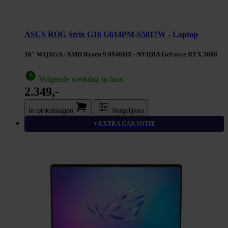
ASUS ROG Strix G16 G614PM-S5017W - Laptop
16" WQXGA - AMD Ryzen 9 8940HX - NVIDIA GeForce RTX 5060
Volgende werkdag in huis
2.349,-
In winkel­wagen
Vergelijken
+ EXTRA GARANTIE