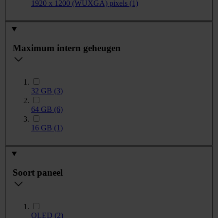
1920 x 1200 (WUXGA) pixels
(1)
Maximum intern geheugen
32 GB
(3)
64 GB
(6)
16 GB
(1)
Soort paneel
OLED
(2)