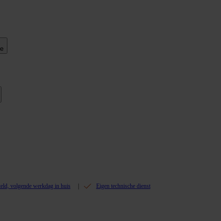
ie
teld, volgende werkdag in huis
Eigen technische dienst