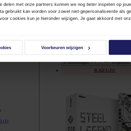
e delen met onze partners kunnen we nog beter inspelen op jouw 
ata gebruikt kan worden voor zowel niet-gepersonaliseerde als g
 voor cookies kun je hieronder wijzigen. Je gaat akkoord met on
Asrock Challenger CL-850G - Voe
(5)
ATX12V 3.1 - 80 Plus Gold - 850 Watt
(3)
Volgende werkdag in huis
ookies
Voorkeuren wijzigen
75,-
In winkel­wagen
Vergelijken
B-KEUZE
)
00
(1)