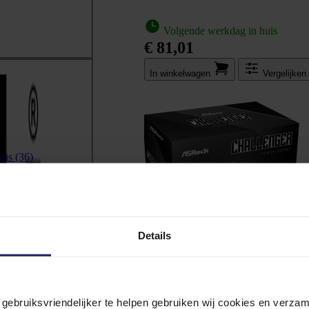
Volgende werkdag in huis
€ 81,01
In winkel­wagen
Vergelijken
huis
(36)
Details
n gebruiksvriendelijker te helpen gebruiken wij cookies en verz