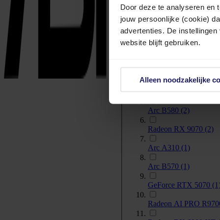
Door deze te analyseren en t
jouw persoonlijke (cookie) d
advertenties. De instellingen
Radeon RX 9070 XT
website blijft gebruiken.
Radeon RX 7600
(3)
Radeon RX 9060 XT
Alleen noodzakelijke c
Arc A380
(2)
Arc B580
(2)
Radeon RX 9070
(2)
Arc A310
(1)
Arc B570
(1)
GeForce RTX 5070
(1
Radeon AI PRO R97