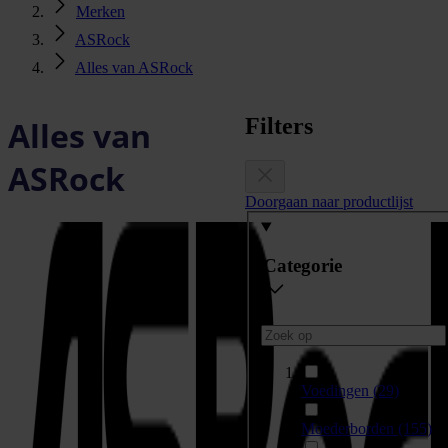
Merken
ASRock
Alles van ASRock
Filters
Alles van
ASRock
Doorgaan naar productlijst
Categorie
Voedingen
(29)
Moederborden
(155)