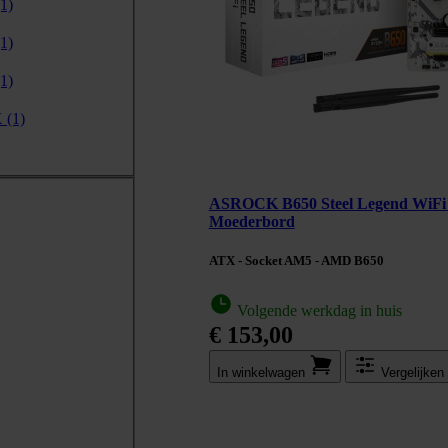
(1)
(1)
(1)
X
(1)
ASROCK B650 Steel Legend WiFi 
Moederbord
ATX - Socket AM5 - AMD B650
Volgende werkdag in huis
€ 153,00
In winkel­wagen
Vergelijken