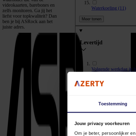
videokaarten, barebones en
Waterkoeling
(11)
zelfs monitoren. Ga jij het
liefst voor topkwaliteit? Dan
Meer tonen
ben je bij ASRock aan het
juiste adres.
Levertijd
Volgende werkdag in 
2-3 werkdagen
(183)
10+ werkdagen
(49)
Toestemming
Videochip
Jouw privacy voorkeuren
Om je beter, persoonlijker e