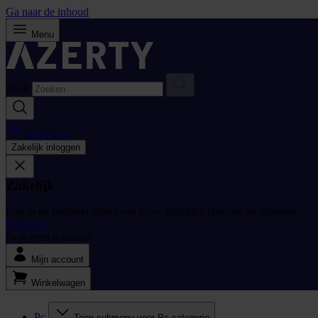
Ga naar de inhoud
Menu
Zoek
Bestellijst
Zakelijk inloggen
Zakelijk
Log in en profiteer direct van jouw zakelijke tarieven en diensten.
Inloggen
Nog geen account?
Mijn account
Winkelwagen
Pc
Toon submenu voor Pc categorie