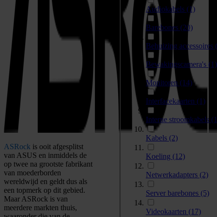
Audiokabels
(1)
Barebones
(20)
Behuizing accessoires
Bewakingscamera's
(1)
Monitoren
(14)
Interfacekaarten
(1)
Interne stroomkabels
(1
Kabels
(2)
ASRock
is ooit afgesplitst
van ASUS en inmiddels de
Koeling
(12)
op twee na grootste fabrikant
van moederborden
Netwerkadapters
(2)
wereldwijd en geldt dus als
een topmerk op dit gebied.
Server barebones
(5)
Maar ASRock is van
meerdere markten thuis,
Videokaarten
(17)
waaronder die van de