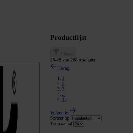
Productlijst
Filteren
25
-
48
van
268
resultaten
Terug
1
2
3
...
12
Volgende
Sorteer op
Toon aantal