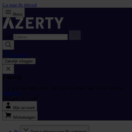
Ga naar de inhoud
Menu
Zoek
Bestellijst
Zakelijk inloggen
Zakelijk
Log in en profiteer direct van jouw zakelijke tarieven en diensten.
Inloggen
Nog geen account?
Mijn account
Winkelwagen
Pc
Toon submenu voor Pc categorie