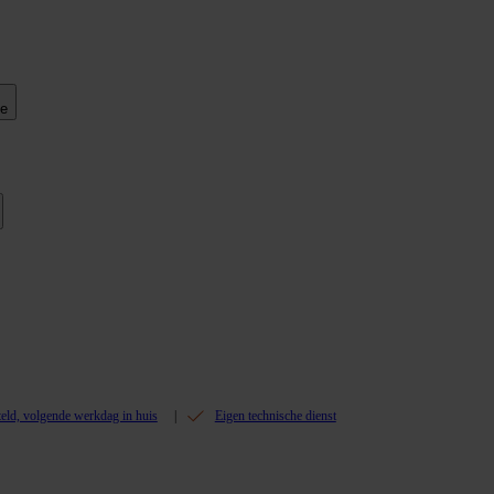
ie
teld, volgende werkdag in huis
Eigen technische dienst