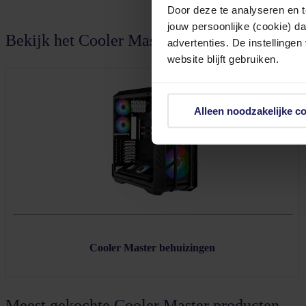
Door deze te analyseren en t
jouw persoonlijke (cookie) d
Bekijk het Cooler Master assortiment
advertenties. De instellingen
website blijft gebruiken.
Alleen noodzakelijke c
Cooler Master behuizingen
Meest gekochte Cooler Master producten