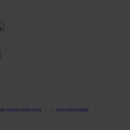
ie
teld, volgende werkdag in huis
Eigen technische dienst