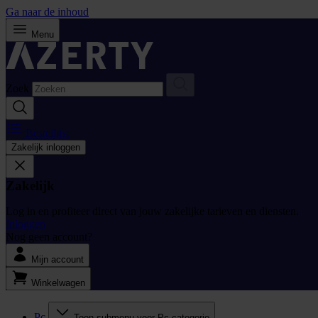
Ga naar de inhoud
Menu
Zoek
Bestellijst
Zakelijk inloggen
Zakelijk
Log in en profiteer direct van jouw zakelijke tarieven en diensten.
Inloggen
Nog geen account?
Mijn account
Winkelwagen
Pc
Toon submenu voor Pc categorie