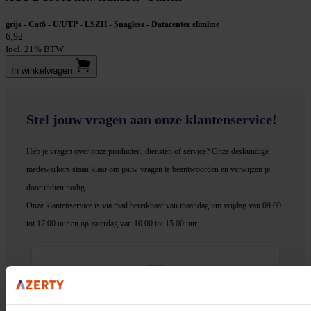
grijs - Cat6 - U/UTP - LSZH - Snagless - Datacenter slimline
6,92
Incl. 21% BTW
In winkel­wagen
Stel jouw vragen aan onze klantenservice!
Heb je vragen over onze producten, diensten of service? Onze deskundige
medewerker
s staan klaar om jouw vragen te beantwoorden en verwijzen je
door indien nodig.
Onze klantenservice is via mail bereikbaar van maandag t/m vrijdag van 09.00
tot 17.00 uur en op zaterdag van 10.00 tot 15.00 uur.