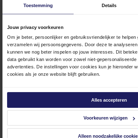
Bekijk onze veelgestelde vragen
Toestemming
Details
Jouw privacy voorkeuren
Om je beter, persoonlijker en gebruiksvriendelijker te helpen
verzamelen wij persoonsgegevens. Door deze te analyseren 
0572 328 120
kunnen we nog beter inspelen op jouw interesses. Dit beteken
data gebruikt kan worden voor zowel niet-gepersonaliseerde
advertenties. De instellingen voor cookies kun je hieronder 
cookies als je onze website blijft gebruiken.
Klantenservice@azerty.nl
Alles accepteren
Meld je aan voor onze nieuwsbrief!
Voorkeuren wijzigen
Ontvang als eerste de beste deals in je inbox
Alleen noodzakelijke cookie