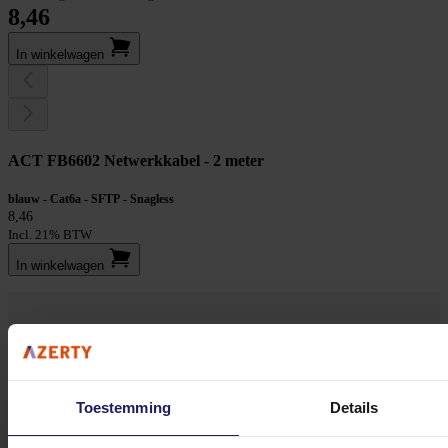
8,46
In winkel­wagen
ACT FB6602 Netwerkkabel - 2 meter
blauw - Cat6a - SFTP - Snagless
8,46
Incl. 21% BTW
In winkel­wagen
Stel jouw vragen aan onze klantenservice!
Heb je vragen over onze producten, diensten of service? Onze deskundige
Toestemming
Details
medewerker
s staan klaar om jouw vragen te beantwoorden en verwijzen je
door indien nodig.