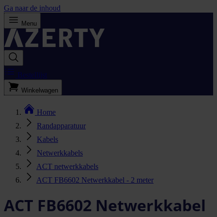
Ga naar de inhoud
Menu
Bestellijst
Winkelwagen
Home
Randapparatuur
Kabels
Netwerkkabels
ACT netwerkkabels
ACT FB6602 Netwerkkabel - 2 meter
ACT FB6602 Netwerkkabel