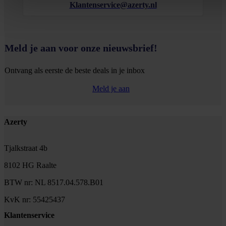
Klantenservice@azerty.nl
Meld je aan voor onze nieuwsbrief!
Ontvang als eerste de beste deals in je inbox
Meld je aan
Footer
Azerty
Tjalkstraat 4b
8102 HG Raalte
BTW nr: NL 8517.04.578.B01
KvK nr: 55425437
Klantenservice