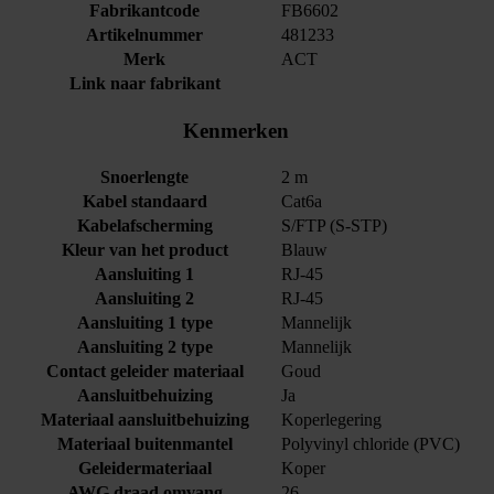
Fabrikantcode
FB6602
Artikelnummer
481233
Merk
ACT
Link naar fabrikant
Kenmerken
Snoerlengte
2 m
Kabel standaard
Cat6a
Kabelafscherming
S/FTP (S-STP)
Kleur van het product
Blauw
Aansluiting 1
RJ-45
Aansluiting 2
RJ-45
Aansluiting 1 type
Mannelijk
Aansluiting 2 type
Mannelijk
Contact geleider materiaal
Goud
Aansluitbehuizing
Ja
Materiaal aansluitbehuizing
Koperlegering
Materiaal buitenmantel
Polyvinyl chloride (PVC)
Geleidermateriaal
Koper
AWG draad omvang
26