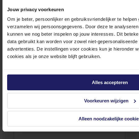
Onze klantenservice is via mail bereikbaar van maandag t/m vrijdag van 09.00
Jouw privacy voorkeuren
tot 17.00 uur en op zaterdag van 10.00 tot 15.00 uur.
Om je beter, persoonlijker en gebruiksvriendelijker te helpen
verzamelen wij persoonsgegevens. Door deze te analyseren 
kunnen we nog beter inspelen op jouw interesses. Dit beteken
data gebruikt kan worden voor zowel niet-gepersonaliseerde
advertenties. De instellingen voor cookies kun je hieronder 
Bekijk onze veelgestelde vragen
cookies als je onze website blijft gebruiken.
Alles accepteren
0572 328 120
Voorkeuren wijzigen
Alleen noodzakelijke cookie