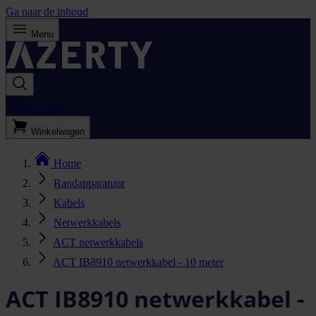
Ga naar de inhoud
Menu
Bestellijst
Winkelwagen
Home
Randapparatuur
Kabels
Netwerkkabels
ACT netwerkkabels
ACT IB8910 netwerkkabel - 10 meter
ACT IB8910 netwerkkabel -