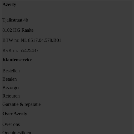
Footer
Azerty
Tjalkstraat 4b
8102 HG Raalte
BTW nr: NL 8517.04.578.B01
KvK nr: 55425437
Klantenservice
Bestellen
Betalen
Bezorgen
Retouren
Garantie & reparatie
Over Azerty
Over ons
Openingstijden