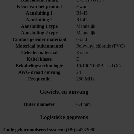
Kleur van het product
Zwart
Aansluiting 1
RJ-45
Aansluiting 2
RJ-45
Aansluiting 1 type
Mannelijk
Aansluiting 2 type
Mannelijk
Contact geleider materiaal
Goud
Materiaal buitenmantel
Polyvinyl chloride (PVC)
Geleidermateriaal
Koper
Kabel klasse
E
Bekabelingstechnologie
10/100/1000Base-T(X)
AWG draad omvang
24
Frequentie
250 MHz
Gewicht en omvang
Outer diameter
6.4 mm
Logistieke gegevens
Code geharmoniseerd systeem (HS)
84733080