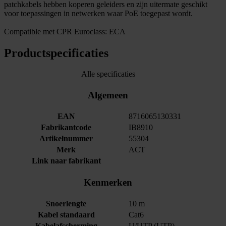
patchkabels hebben koperen geleiders en zijn uitermate geschikt
voor toepassingen in netwerken waar PoE toegepast wordt.
Compatible met CPR Euroclass: ECA
Productspecificaties
Alle specificaties
Algemeen
EAN
8716065130331
Fabrikantcode
IB8910
Artikelnummer
55304
Merk
ACT
Link naar fabrikant
Kenmerken
Snoerlengte
10 m
Kabel standaard
Cat6
Kabelafscherming
U/UTP (UTP)