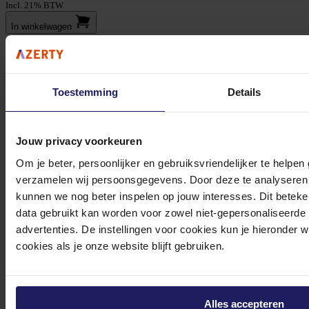
Incl. 21% BTW
In winkel­wagen
Stel jouw vragen aan onze klantenservice!
Toestemming
Details
Heb je vragen over onze producten, diensten of service? Onze deskundige
medewerker
s staan klaar om jouw vragen te beantwoorden en verwijzen je
Jouw privacy voorkeuren
door indien nodig.
Onze klantenservice is via mail bereikbaar van maandag t/m vrijdag van 09.00
Om je beter, persoonlijker en gebruiksvriendelijker te helpen
verzamelen wij persoonsgegevens. Door deze te analyseren 
tot 17.00 uur en op zaterdag van 10.00 tot 15.00 uur.
kunnen we nog beter inspelen op jouw interesses. Dit beteken
data gebruikt kan worden voor zowel niet-gepersonaliseerde
advertenties. De instellingen voor cookies kun je hieronder 
cookies als je onze website blijft gebruiken.
Bekijk onze veelgestelde vragen
Alles accepteren