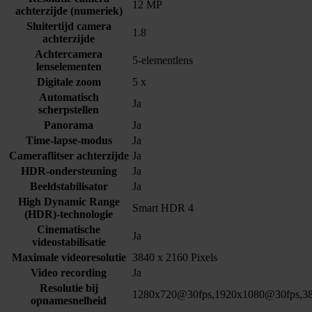
12 MP
achterzijde (numeriek)
Sluitertijd camera
1.8
achterzijde
Achtercamera
5-elementlens
lenselementen
Digitale zoom
5 x
Automatisch
Ja
scherpstellen
Panorama
Ja
Time-lapse-modus
Ja
Cameraflitser achterzijde
Ja
HDR-ondersteuning
Ja
Beeldstabilisator
Ja
High Dynamic Range
Smart HDR 4
(HDR)-technologie
Cinematische
Ja
videostabilisatie
Maximale videoresolutie
3840 x 2160 Pixels
Video recording
Ja
Resolutie bij
1280x720@30fps,1920x1080@30fps,3
opnamesnelheid