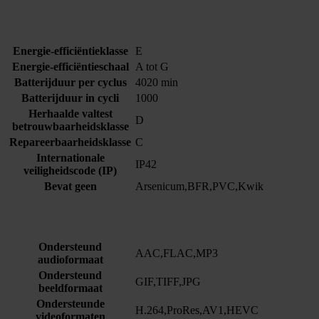
Energie-efficiëntieklasse
E
Energie-efficiëntieschaal
A tot G
Batterijduur per cyclus
4020 min
Batterijduur in cycli
1000
Herhaalde valtest
D
betrouwbaarheidsklasse
Repareerbaarheidsklasse
C
Internationale
IP42
veiligheidscode (IP)
Bevat geen
Arsenicum,BFR,PVC,Kwik
Ondersteund
AAC,FLAC,MP3
audioformaat
Ondersteund
GIF,TIFF,JPG
beeldformaat
Ondersteunde
H.264,ProRes,AV1,HEVC
videoformaten