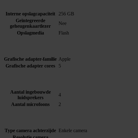
Interne opslagcapaciteit
256 GB
Geïntegreerde
Nee
geheugenkaartlezer
Opslagmedia
Flash
Grafische adapter-familie
Apple
Grafische adapter cores
5
Aantal ingebouwde
4
luidsprekers
Aantal microfoons
2
Type camera achterzijde
Enkele camera
Resolutie camera