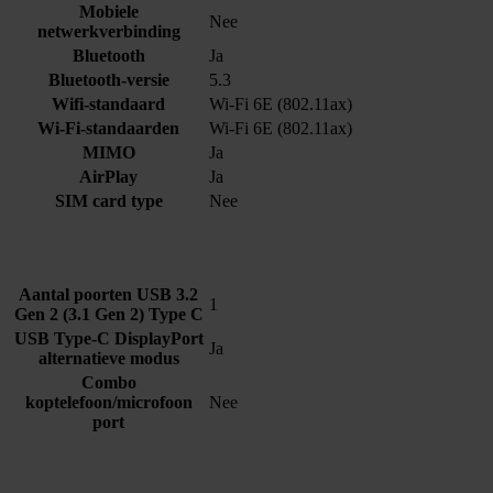
Mobiele
Nee
netwerkverbinding
Bluetooth
Ja
Bluetooth-versie
5.3
Wifi-standaard
Wi-Fi 6E (802.11ax)
Wi-Fi-standaarden
Wi-Fi 6E (802.11ax)
MIMO
Ja
AirPlay
Ja
SIM card type
Nee
Aantal poorten USB 3.2
1
Gen 2 (3.1 Gen 2) Type C
USB Type-C DisplayPort
Ja
alternatieve modus
Combo
koptelefoon/microfoon
Nee
port