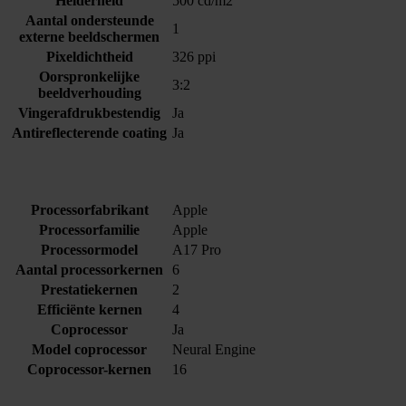
Helderheid
500 cd/m2
Aantal ondersteunde
1
externe beeldschermen
Pixeldichtheid
326 ppi
Oorspronkelijke
3:2
beeldverhouding
Vingerafdrukbestendig
Ja
Antireflecterende coating
Ja
Processorfabrikant
Apple
Processorfamilie
Apple
Processormodel
A17 Pro
Aantal processorkernen
6
Prestatiekernen
2
Efficiënte kernen
4
Coprocessor
Ja
Model coprocessor
Neural Engine
Coprocessor-kernen
16