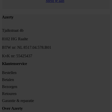
Meld je aan
Footer
Azerty
Tjalkstraat 4b
8102 HG Raalte
BTW nr: NL 8517.04.578.B01
KvK nr: 55425437
Klantenservice
Bestellen
Betalen
Bezorgen
Retouren
Garantie & reparatie
Over Azerty