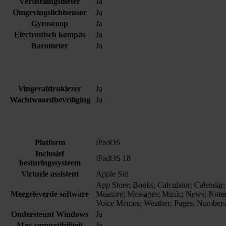
Versnellingsmeter
Ja
Omgevingslichtsensor
Ja
Gyroscoop
Ja
Electronisch kompas
Ja
Barometer
Ja
Vingerafdruklezer
Ja
Wachtwoordbeveiliging
Ja
Platform
iPadOS
Inclusief
iPadOS 18
besturingssysteem
Virtuele assistent
Apple Siri
App Store; Books; Calculator; Calendar;
Meegeleverde software
Measure; Messages; Music; News; Notes; 
Voice Memos; Weather; Pages; Numbers;
Ondersteunt Windows
Ja
Mac-compatibiliteit
Ja