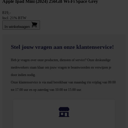
Apple Ipad Mini (2024) 256GB Wi-Fi Space Grey
819,-
Incl. 21% BTW
In winkel­wagen
Stel jouw vragen aan onze klantenservice!
Heb je vragen over onze producten, diensten of service? Onze deskundige
medewerker
s staan klaar om jouw vragen te beantwoorden en verwijzen je
door indien nodig.
Onze klantenservice is via mail bereikbaar van maandag t/m vrijdag van 09.00
tot 17.00 uur en op zaterdag van 10.00 tot 15.00 uur.