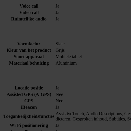
Voice call
Ja
Video call
Ja
Ruimtelijke audio
Ja
Vormfactor
Slate
Kleur van het product
Grijs
Soort apparaat
Mobiele tablet
Materiaal behuizing
Aluminium
Locatie positie
Ja
Assisted GPS (A-GPS)
Nee
GPS
Nee
iBeacon
Ja
AssistiveTouch, Audio Descriptions, Gesl
Toegankelijkheidsfuncties
dicteren, Gesproken inhoud, Subtitles, 
Wi-Fi positionering
Ja