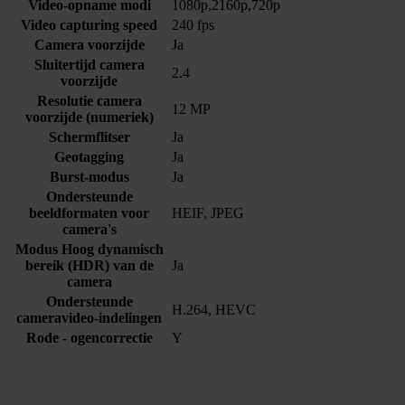
Video-opname modi
1080p,2160p,720p
Video capturing speed
240 fps
Camera voorzijde
Ja
Sluitertijd camera
2.4
voorzijde
Resolutie camera
12 MP
voorzijde (numeriek)
Schermflitser
Ja
Geotagging
Ja
Burst-modus
Ja
Ondersteunde
beeldformaten voor
HEIF, JPEG
camera's
Modus Hoog dynamisch
bereik (HDR) van de
Ja
camera
Ondersteunde
H.264, HEVC
cameravideo-indelingen
Rode - ogencorrectie
Y