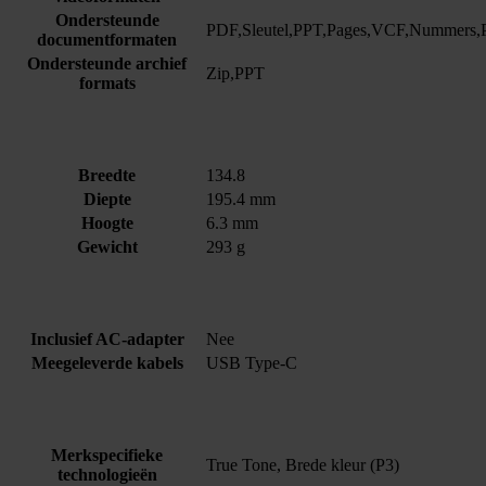
Ondersteunde
PDF,Sleutel,PPT,Pages,VCF,Numm
documentformaten
Ondersteunde archief
Zip,PPT
formats
Breedte
134.8
Diepte
195.4 mm
Hoogte
6.3 mm
Gewicht
293 g
Inclusief AC-adapter
Nee
Meegeleverde kabels
USB Type-C
Merkspecifieke
True Tone, Brede kleur (P3)
technologieën