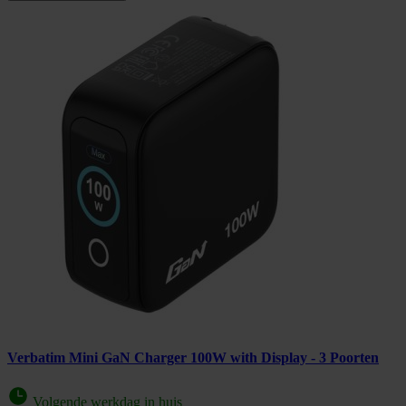
Verbatim Mini GaN Charger 100W with Display - 3 Poorten
Volgende werkdag in huis