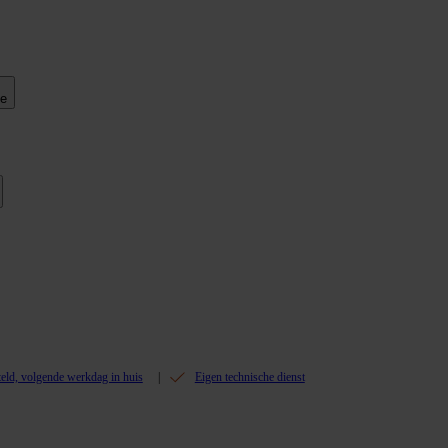
ie
teld, volgende werkdag in huis
Eigen technische dienst