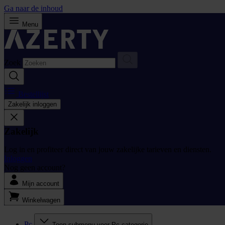
Ga naar de inhoud
Menu
Zoek
Bestellijst
Zakelijk inloggen
Zakelijk
Log in en profiteer direct van jouw zakelijke tarieven en diensten.
Inloggen
Nog geen account?
Mijn account
Winkelwagen
Pc
Toon submenu voor Pc categorie