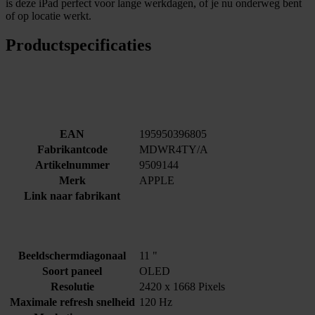
is deze iPad perfect voor lange werkdagen, of je nu onderweg bent
of op locatie werkt.
Productspecificaties
EAN
195950396805
Fabrikantcode
MDWR4TY/A
Artikelnummer
9509144
Merk
APPLE
Link naar fabrikant
Beeldschermdiagonaal
11 "
Soort paneel
OLED
Resolutie
2420 x 1668 Pixels
Maximale refresh snelheid
120 Hz