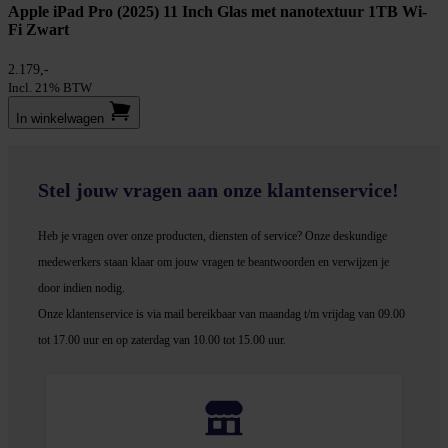
Apple iPad Pro (2025) 11 Inch Glas met nanotextuur 1TB Wi-
Fi Zwart
2.179,-
Incl. 21% BTW
In winkel­wagen
Stel jouw vragen aan onze klantenservice!
Heb je vragen over onze producten, diensten of service? Onze deskundige
medewerker
s staan klaar om jouw vragen te beantwoorden en verwijzen je
door indien nodig.
Onze klantenservice is via mail bereikbaar van maandag t/m vrijdag van 09.00
tot 17.00 uur en op zaterdag van 10.00 tot 15.00 uur.