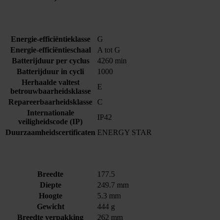
Energie-efficiëntieklasse
G
Energie-efficiëntieschaal
A tot G
Batterijduur per cyclus
4260 min
Batterijduur in cycli
1000
Herhaalde valtest
E
betrouwbaarheidsklasse
Repareerbaarheidsklasse
C
Internationale
IP42
veiligheidscode (IP)
Duurzaamheidscertificaten
ENERGY STAR
Breedte
177.5
Diepte
249.7 mm
Hoogte
5.3 mm
Gewicht
444 g
Breedte verpakking
262 mm