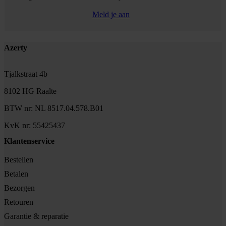
Meld je aan
Footer
Azerty
Tjalkstraat 4b
8102 HG Raalte
BTW nr: NL 8517.04.578.B01
KvK nr: 55425437
Klantenservice
Bestellen
Betalen
Bezorgen
Retouren
Garantie & reparatie