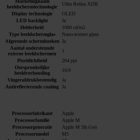
Marketingnaam
Ultra Retina XDR
beeldschermtechnologie
Display technologie
OLED
LED backlight
Ja
Helderheid
1000 cd/m2
Type beeldschermglas
Nano-texture glass
Afgeronde schermhoeken
Ja
Aantal ondersteunde
1
externe beeldschermen
Pixeldichtheid
264 ppi
Oorspronkelijke
16:9
beeldverhouding
Vingerafdrukbestendig
Ja
Antireflecterende coating
Ja
Processorfabrikant
Apple
Processorfamilie
Apple M
Processorgeneratie
Apple M 5th Gen
Processormodel
M5