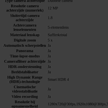
Type camera achterzijde
Dubbele camera
Resolutie camera
12 MP
achterzijde (numeriek)
Sluitertijd camera
1.8
achterzijde
Achtercamera
5-elementlens
lenselementen
Materiaal lenskap
Saffierkristal
Digitale zoom
5 x
Automatisch scherpstellen
Ja
Panorama
Ja
Time-lapse-modus
Ja
Cameraflitser achterzijde
Ja
HDR-ondersteuning
Ja
Beeldstabilisator
Ja
High Dynamic Range
Smart HDR 4
(HDR)-technologie
Cinematische
Ja
videostabilisatie
Video recording
Ja
Resolutie bij
1280x720@30fps,1920x1080@30fps,
opnamesnelheid