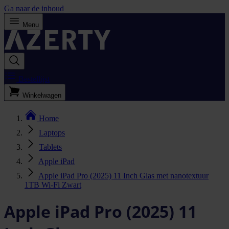
Ga naar de inhoud
Menu
Bestellijst
Winkelwagen
Home
Laptops
Tablets
Apple iPad
Apple iPad Pro (2025) 11 Inch Glas met nanotextuur
1TB Wi-Fi Zwart
Apple iPad Pro (2025) 11