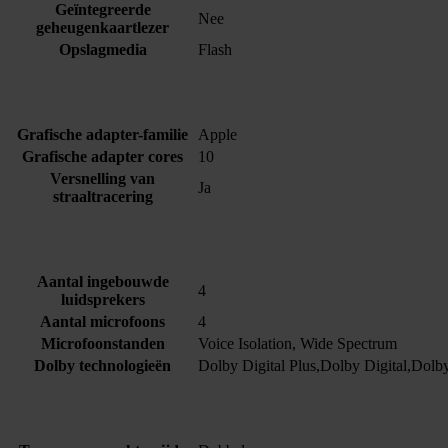
Geïntegreerde
Nee
geheugenkaartlezer
Opslagmedia
Flash
Grafische adapter-familie
Apple
Grafische adapter cores
10
Versnelling van
Ja
straaltracering
Aantal ingebouwde
4
luidsprekers
Aantal microfoons
4
Microfoonstanden
Voice Isolation, Wide Spectrum
Dolby technologieën
Dolby Digital Plus,Dolby Digital,Dol