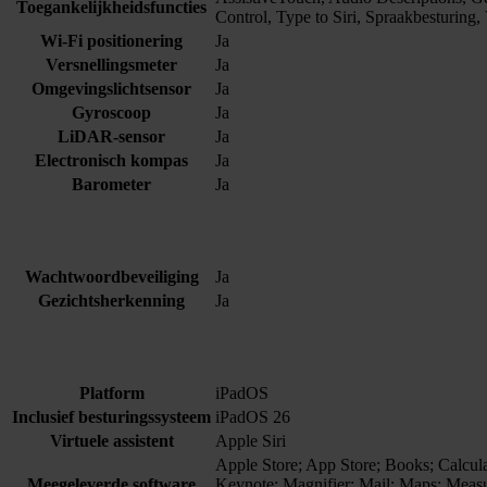
Toegankelijkheidsfuncties
Control, Type to Siri, Spraakbesturing
Wi-Fi positionering
Ja
Versnellingsmeter
Ja
Omgevingslichtsensor
Ja
Gyroscoop
Ja
LiDAR-sensor
Ja
Electronisch kompas
Ja
Barometer
Ja
Wachtwoordbeveiliging
Ja
Gezichtsherkenning
Ja
Platform
iPadOS
Inclusief besturingssysteem
iPadOS 26
Virtuele assistent
Apple Siri
Apple Store; App Store; Books; Calcula
Meegeleverde software
Keynote; Magnifier; Mail; Maps; Measu