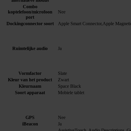
alternatieve modus
Combo
koptelefoon/microfoon
Nee
port
Dockingconnector soort
Apple Smart Connector,Apple Magneti
Ruimtelijke audio
Ja
Vormfactor
Slate
Kleur van het product
Zwart
Kleurnaam
Space Black
Soort apparaat
Mobiele tablet
GPS
Nee
iBeacon
Ja
AssistiveTouch, Audio Descriptions, Ges