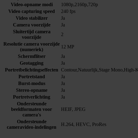
Video-opname modi
1080p,2160p,720p
Video capturing speed
240 fps
Video stabilizer
Ja
Camera voorzijde
Ja
Sluitertijd camera
2
voorzijde
Resolutie camera voorzijde
12 MP
(numeriek)
Schermflitser
Ja
Geotagging
Ja
Portretbelichtingseffecten
Contour,Natuurlijk,Stage Mono,High‑
Portretstand
Ja
Burst-modus
Ja
Stereo-opname
Ja
Portretverlichting
Ja
Ondersteunde
beeldformaten voor
HEIF, JPEG
camera's
Ondersteunde
H.264, HEVC, ProRes
cameravideo-indelingen