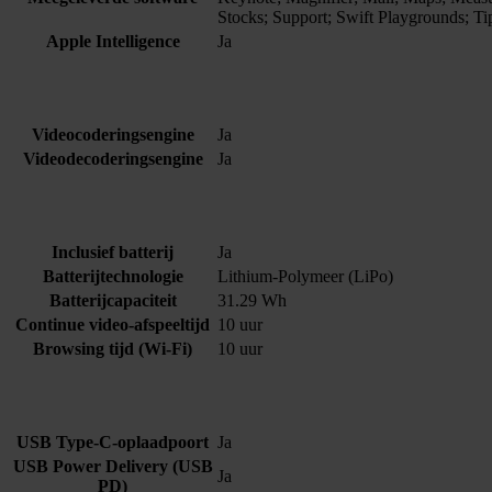
Stocks; Support; Swift Playgrounds; T
Apple Intelligence
Ja
Videocoderingsengine
Ja
Videodecoderingsengine
Ja
Inclusief batterij
Ja
Batterijtechnologie
Lithium-Polymeer (LiPo)
Batterijcapaciteit
31.29 Wh
Continue video-afspeeltijd
10 uur
Browsing tijd (Wi-Fi)
10 uur
USB Type-C-oplaadpoort
Ja
USB Power Delivery (USB
Ja
PD)