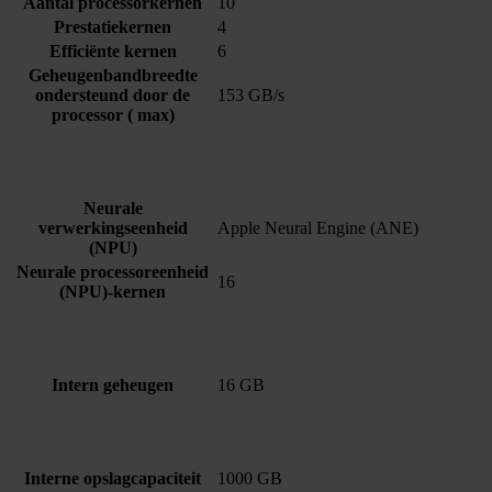
Aantal processorkernen
10
Prestatiekernen
4
Efficiënte kernen
6
Geheugenbandbreedte
ondersteund door de
153 GB/s
processor ( max)
Neurale
verwerkingseenheid
Apple Neural Engine (ANE)
(NPU)
Neurale processor­eenheid
16
(NPU)-kernen
Intern geheugen
16 GB
Interne opslagcapaciteit
1000 GB