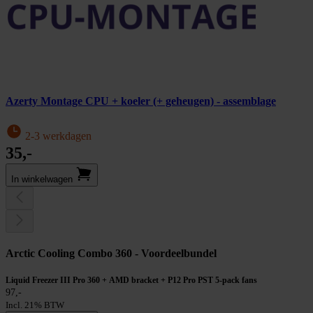
Azerty Montage CPU + koeler (+ geheugen) - assemblage
2-3 werkdagen
35,-
In winkel­wagen
Arctic Cooling Combo 360 - Voordeelbundel
Liquid Freezer III Pro 360 + AMD bracket + P12 Pro PST 5-pack fans
97,-
Incl. 21% BTW