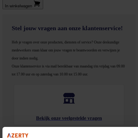
In winkel­wagen
Stel jouw vragen aan onze klantenservice!
Heb je vragen over onze producten, diensten of service? Onze deskundige
medewerker
s staan klaar om jouw vragen te beantwoorden en verwijzen je
door indien nodig.
Onze klantenservice is via mail bereikbaar van maandag t/m vrijdag van 09.00
tot 17.00 uur en op zaterdag van 10.00 tot 15.00 uur.
Bekijk onze veelgestelde vragen