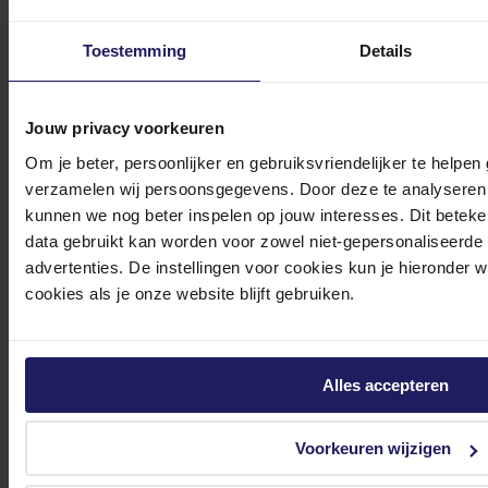
Toestemming
Details
0572 328 120
Jouw privacy voorkeuren
Om je beter, persoonlijker en gebruiksvriendelijker te helpen
verzamelen wij persoonsgegevens. Door deze te analyseren 
kunnen we nog beter inspelen op jouw interesses. Dit beteken
Klantenservice@azerty.nl
data gebruikt kan worden voor zowel niet-gepersonaliseerde
advertenties. De instellingen voor cookies kun je hieronder 
cookies als je onze website blijft gebruiken.
Meld je aan voor onze nieuwsbrief!
Ontvang als eerste de beste deals in je inbox
Alles accepteren
Meld je aan
Voorkeuren wijzigen
Footer
Azerty