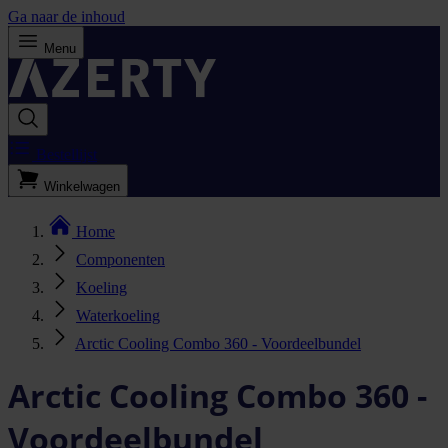
Ga naar de inhoud
Menu
Bestellijst
Winkelwagen
Home
Componenten
Koeling
Waterkoeling
Arctic Cooling Combo 360 - Voordeelbundel
Arctic Cooling Combo 360 -
Voordeelbundel