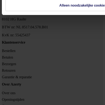
Alleen noodzakelijke cookie
Tjalkstraat 4b
8102 HG Raalte
BTW nr: NL 8517.04.578.B01
KvK nr: 55425437
Klantenservice
Bestellen
Betalen
Bezorgen
Retouren
Garantie & reparatie
Over Azerty
Over ons
Openingstijden