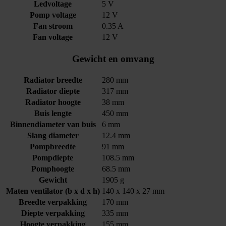
Ledvoltage
5 V
Pomp voltage
12 V
Fan stroom
0.35 A
Fan voltage
12 V
Gewicht en omvang
Radiator breedte
280 mm
Radiator diepte
317 mm
Radiator hoogte
38 mm
Buis lengte
450 mm
Binnendiameter van buis
6 mm
Slang diameter
12.4 mm
Pompbreedte
91 mm
Pompdiepte
108.5 mm
Pomphoogte
68.5 mm
Gewicht
1905 g
Maten ventilator (b x d x h)
140 x 140 x 27 mm
Breedte verpakking
170 mm
Diepte verpakking
335 mm
Hoogte verpakking
155 mm