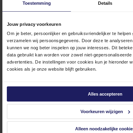
Toestemming
Details
Jouw privacy voorkeuren
Om je beter, persoonlijker en gebruiksvriendelijker te helpen
verzamelen wij persoonsgegevens. Door deze te analyseren 
Arctic Liquid Freezer III Pro 420 - Waterkoeler
kunnen we nog beter inspelen op jouw interesses. Dit beteken
data gebruikt kan worden voor zowel niet-gepersonaliseerde
Volgende werkdag in huis
74,-
advertenties. De instellingen voor cookies kun je hieronder 
cookies als je onze website blijft gebruiken.
In winkel­wagen
Alles accepteren
Arctic Liquid Freezer III Pro 280 A-RGB Black - Waterkoeler
Voorkeuren wijzigen
Afmeting radiator: 280 mm - voor Intel LGA: 1851, 1700 - AMD AM5, AM4 - 2x
P14 Pro ARGB-warped fans - 4-pins PWM - zwart
69,-
Alleen noodzakelijke cookie
Incl. 21% BTW