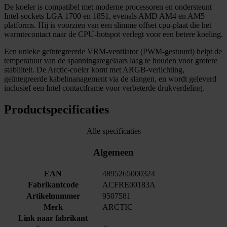
De koeler is compatibel met moderne processoren en ondersteunt
Intel-sockets LGA 1700 en 1851, evenals AMD AM4 en AM5
platforms. Hij is voorzien van een slimme offset cpu-plaat die het
warmtecontact naar de CPU‑hotspot verlegt voor een betere koeling.
Een unieke geïntegreerde VRM‑ventilator (PWM-gestuurd) helpt de
temperatuur van de spanningsregelaars laag te houden voor grotere
stabiliteit. De Arctic-coeler komt met ARGB‑verlichting,
geïntegreerde kabelmanagement via de slangen, en wordt geleverd
inclusief een Intel contactframe voor verbeterde drukverdeling.
Productspecificaties
Alle specificaties
Algemeen
EAN
4895265000324
Fabrikantcode
ACFRE00183A
Artikelnummer
9507581
Merk
ARCTIC
Link naar fabrikant