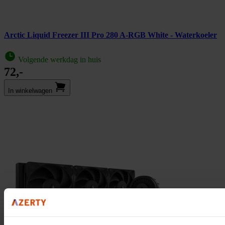
Arctic Liquid Freezer III Pro 280 A-RGB White - Waterkoeler
Volgende werkdag in huis
72,-
In winkel­wagen