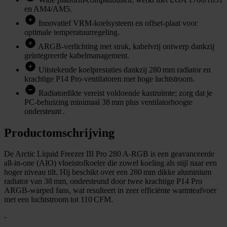
en AM4/AM5.
Innovatief VRM-koelsysteem en offset-plaat voor
optimale temperatuurregeling.
ARGB-verlichting met strak, kabelvrij ontwerp dankzij
geïntegreerde kabelmanagement.
Uitstekende koelprestaties dankzij 280 mm radiator en
krachtige P14 Pro-ventilatoren met hoge luchtstroom.
Radiatordikte vereist voldoende kastruimte; zorg dat je
PC-behuizing minimaal 38 mm plus ventilatorhoogte
ondersteunt .
Productomschrijving
De Arctic Liquid Freezer III Pro 280 A-RGB is een geavanceerde
all-in-one (AIO) vloeistofkoeler die zowel koeling als stijl naar een
hoger niveau tilt. Hij beschikt over een 280 mm dikke aluminium
radiator van 38 mm, ondersteund door twee krachtige P14 Pro
ARGB-warped fans, wat resulteert in zeer efficiënte warmteafvoer
met een luchtstroom tot 110 CFM.
-