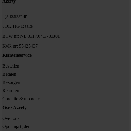
Footer
Azerty
Tjalkstraat 4b
8102 HG Raalte
BTW nr: NL 8517.04.578.B01
KvK nr: 55425437
Klantenservice
Bestellen
Betalen
Bezorgen
Retouren
Garantie & reparatie
Over Azerty
Over ons
Openingstijden