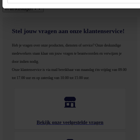
In winkel­wagen
Stel jouw vragen aan onze klantenservice!
Heb je vragen over onze producten, diensten of service? Onze deskundige
medewerker
s staan klaar om jouw vragen te beantwoorden en verwijzen je
door indien nodig.
Onze klantenservice is via mail bereikbaar van maandag t/m vrijdag van 09.00
tot 17.00 uur en op zaterdag van 10.00 tot 15.00 uur.
Bekijk onze veelgestelde vragen