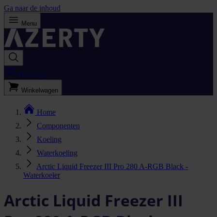
Ga naar de inhoud
Menu
Bestellijst
Winkelwagen
Home
Componenten
Koeling
Waterkoeling
Arctic Liquid Freezer III Pro 280 A-RGB Black -
Waterkoeler
Arctic Liquid Freezer III