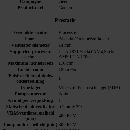
Campagne
Geen
Productsoort
Gamen
Prestatie
Geschikte locatie
Processor
Soort
Alles-in-één vloeistofkoeler
Ventilator diameter
14 mm
Supported processor
LGA 1851,Socket AM4,Socket
sockets
AM5,LGA 1700
Maximum luchtstroom
110 cfm
Luchtstroom
186 m³/uur
Pulsbreedtemodulatie-
Ja
ondersteuning
Type lager
Vloeistof dynamisch lager (FDB)
Pompconnector
4-pin
Aantal per verpakking
1
Statische druk ventilator
5.2 mmH2O
VRM-ventilatorsnelheid
400 RPM
(min)
Pomp motor snelheid (min)
800 RPM