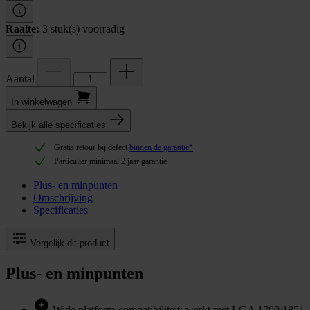
Raalte:
3 stuk(s) voorradig
Aantal
In winkel­wagen
Bekijk alle specificaties
Gratis retour bij defect
binnen de garantie*
Particulier minimaal 2 jaar garantie
Plus- en minpunten
Omschrijving
Specificaties
Vergelijk dit product
Plus- en minpunten
Wide platform-compatibiliteit: werkt met LGA 1700/1851