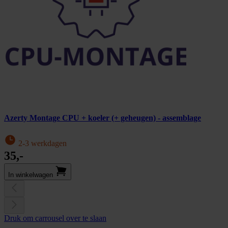
Azerty Montage CPU + koeler (+ geheugen) - assemblage
2-3 werkdagen
35,-
In winkel­wagen
Druk om carrousel over te slaan