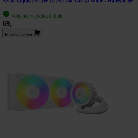
Arctic Liquid Freezer III Pro 240 A-RGB White - Waterkoeler
Volgende werkdag in huis
69,-
In winkel­wagen