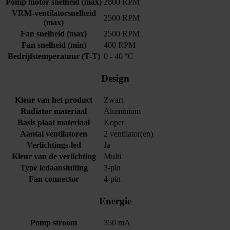
Pomp motor snelheid (max)
2800 RPM
VRM-ventilatorsnelheid
2500 RPM
(max)
Fan snelheid (max)
2500 RPM
Fan snelheid (min)
400 RPM
Bedrijfstemperatuur (T-T)
0 - 40 °C
Design
Kleur van het product
Zwart
Radiator materiaal
Aluminium
Basis plaat materiaal
Koper
Aantal ventilatoren
2 ventilator(en)
Verlichtings-led
Ja
Kleur van de verlichting
Multi
Type ledaansluiting
3-pin
Fan connector
4-pin
Energie
Pomp stroom
350 mA