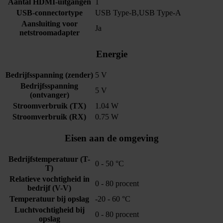
Aantal HDMI-uitgangen
1
USB-connectortype
USB Type-B,USB Type-A
Aansluiting voor
Ja
netstroomadapter
Energie
Bedrijfsspanning (zender)
5 V
Bedrijfsspanning
5 V
(ontvanger)
Stroomverbruik (TX)
1.04 W
Stroomverbruik (RX)
0.75 W
Eisen aan de omgeving
Bedrijfstemperatuur (T-
0 - 50 °C
T)
Relatieve vochtigheid in
0 - 80 procent
bedrijf (V-V)
Temperatuur bij opslag
-20 - 60 °C
Luchtvochtigheid bij
0 - 80 procent
opslag