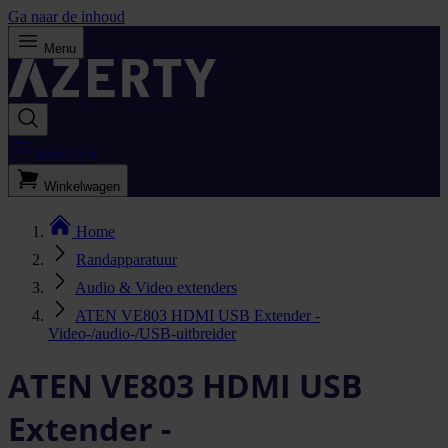
Ga naar de inhoud
Menu
Bestellijst
Winkelwagen
Home
Randapparatuur
Audio & Video extenders
ATEN VE803 HDMI USB Extender -
Video-/audio-/USB-uitbreider
ATEN VE803 HDMI USB
Extender -