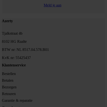
Meld je aan
Footer
Azerty
Tjalkstraat 4b
8102 HG Raalte
BTW nr: NL 8517.04.578.B01
KvK nr: 55425437
Klantenservice
Bestellen
Betalen
Bezorgen
Retouren
Garantie & reparatie