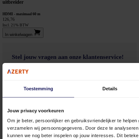
uitbreider
HDMI - maximaal 60 m
126,76
Incl. 21% BTW
In winkel­wagen
Stel jouw vragen aan onze klantenservice!
Heb je vragen over onze producten, diensten of service? Onze deskundige
medewerker
s staan klaar om jouw vragen te beantwoorden en verwijzen je
door indien nodig.
Toestemming
Details
Onze klantenservice is via mail bereikbaar van maandag t/m vrijdag van 09.00
tot 17.00 uur en op zaterdag van 10.00 tot 15.00 uur.
Jouw privacy voorkeuren
Om je beter, persoonlijker en gebruiksvriendelijker te helpen
verzamelen wij persoonsgegevens. Door deze te analyseren 
kunnen we nog beter inspelen op jouw interesses. Dit beteken