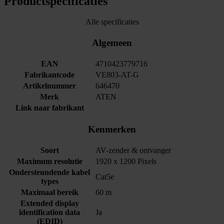
Productspecificaties
Alle specificaties
Algemeen
EAN
4710423779716
Fabrikantcode
VE803-AT-G
Artikelnummer
646470
Merk
ATEN
Link naar fabrikant
Kenmerken
Soort
AV-zender & ontvanger
Maximum resolutie
1920 x 1200 Pixels
Ondersteundende kabel
Cat5e
types
Maximaal bereik
60 m
Extended display
identification data
Ja
(EDID)