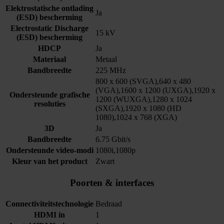
Elektrostatische ontlading
Ja
(ESD) bescherming
Electrostatic Discharge
15 kV
(ESD) bescherming
HDCP
Ja
Materiaal
Metaal
Bandbreedte
225 MHz
800 x 600 (SVGA),640 x 480
(VGA),1600 x 1200 (UXGA),1920 x
Ondersteunde grafische
1200 (WUXGA),1280 x 1024
resoluties
(SXGA),1920 x 1080 (HD
1080),1024 x 768 (XGA)
3D
Ja
Bandbreedte
6.75 Gbit/s
Ondersteunde video-modi
1080i,1080p
Kleur van het product
Zwart
Poorten & interfaces
Connectiviteitstechnologie
Bedraad
HDMI in
1