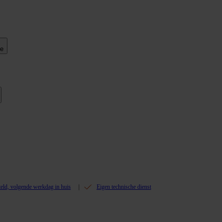
ie
teld, volgende werkdag in huis
Eigen technische dienst