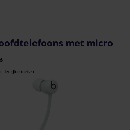
 hoofdtelefoons met micro
s
hterpijltjestoetsen.