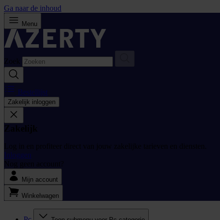
Ga naar de inhoud
Menu
Zoek
Bestellijst
Zakelijk inloggen
Zakelijk
Log in en profiteer direct van jouw zakelijke tarieven en diensten.
Inloggen
Nog geen account?
Mijn account
Winkelwagen
Pc
Toon submenu voor Pc categorie