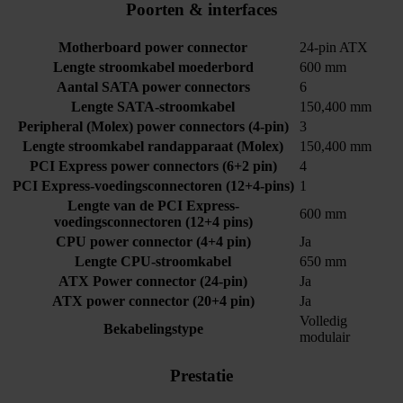
Poorten & interfaces
Motherboard power connector
24-pin ATX
Lengte stroomkabel moederbord
600 mm
Aantal SATA power connectors
6
Lengte SATA-stroomkabel
150,400 mm
Peripheral (Molex) power connectors (4-pin)
3
Lengte stroomkabel randapparaat (Molex)
150,400 mm
PCI Express power connectors (6+2 pin)
4
PCI Express-voedingsconnectoren (12+4-pins)
1
Lengte van de PCI Express-
600 mm
voedingsconnectoren (12+4 pins)
CPU power connector (4+4 pin)
Ja
Lengte CPU-stroomkabel
650 mm
ATX Power connector (24-pin)
Ja
ATX power connector (20+4 pin)
Ja
Volledig
Bekabelingstype
modulair
Prestatie