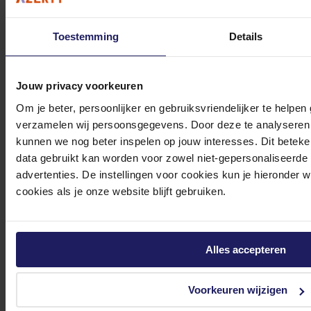
Toestemming
Details
Chieftec VEGA M White 850W - Voeding
Volgende werkdag in huis
Jouw privacy voorkeuren
99,-
Om je beter, persoonlijker en gebruiksvriendelijker te helpen
verzamelen wij persoonsgegevens. Door deze te analyseren 
In winkel­wagen
kunnen we nog beter inspelen op jouw interesses. Dit beteken
data gebruikt kan worden voor zowel niet-gepersonaliseerde
advertenties. De instellingen voor cookies kun je hieronder 
cookies als je onze website blijft gebruiken.
Chieftec VEGA M White 750W - Voeding
ATX12V 3.1 - 80 Plus Gold - 750 Watt - Modulair - 100-240V - Actieve PFC - PCIe
5.1 - 12VHPWR-connector - 135mm FDB Fan - wit
Alles accepteren
89,-
Incl. 21% BTW
In winkel­wagen
Voorkeuren wijzigen