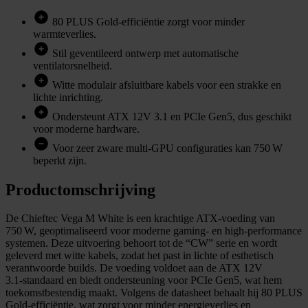
80 PLUS Gold‑efficiëntie zorgt voor minder
warmteverlies.
Stil geventileerd ontwerp met automatische
ventilatorsnelheid.
Witte modulair afsluitbare kabels voor een strakke en
lichte inrichting.
Ondersteunt ATX 12V 3.1 en PCIe Gen5, dus geschikt
voor moderne hardware.
Voor zeer zware multi‑GPU configuraties kan 750 W
beperkt zijn.
Productomschrijving
De Chieftec Vega M White is een krachtige ATX‑voeding van
750 W, geoptimaliseerd voor moderne gaming‑ en high‑performance
systemen. Deze uitvoering behoort tot de “CW” serie en wordt
geleverd met witte kabels, zodat het past in lichte of esthetisch
verantwoorde builds. De voeding voldoet aan de ATX 12V
3.1‑standaard en biedt ondersteuning voor PCIe Gen5, wat hem
toekomstbestendig maakt. Volgens de datasheet behaalt hij 80 PLUS
Gold‑efficiëntie, wat zorgt voor minder energieverlies en