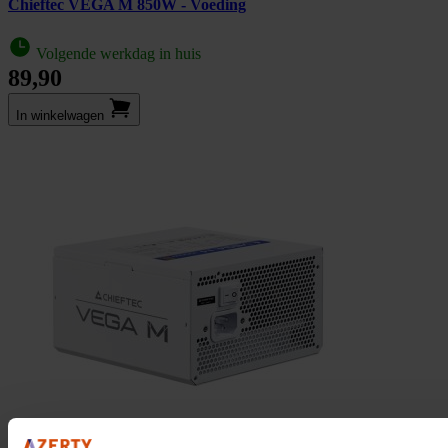
Chieftec VEGA M 850W - Voeding
Volgende werkdag in huis
89,90
In winkel­wagen