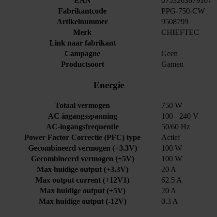
EAN
0753263079107
Fabrikantcode
PPG-750-CW
Artikelnummer
9508799
Merk
CHIEFTEC
Link naar fabrikant
Campagne
Geen
Productsoort
Gamen
Energie
Totaal vermogen
750 W
AC-ingangsspanning
100 - 240 V
AC-ingangsfrequentie
50/60 Hz
Power Factor Correctie (PFC) type
Actief
Gecombineerd vermogen (+3.3V)
100 W
Gecombineerd vermogen (+5V)
100 W
Max huidige output (+3.3V)
20 A
Max output current (+12V1)
62.5 A
Max huidige output (+5V)
20 A
Max huidige output (-12V)
0.3 A