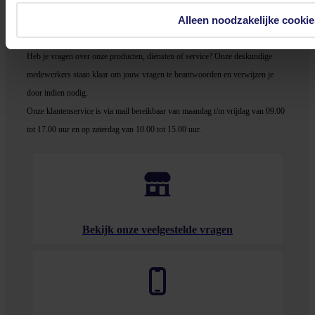
Alleen noodzakelijke cookie
Stel jouw vragen aan onze klantenservice!
Heb je vragen over onze producten, diensten of service? Onze deskundige
medewerker
s staan klaar om jouw vragen te beantwoorden en verwijzen je
door indien nodig.
Onze klantenservice is via mail bereikbaar van maandag t/m vrijdag van 09.00
tot 17.00 uur en op zaterdag van 10.00 tot 15.00 uur.
Bekijk onze veelgestelde vragen