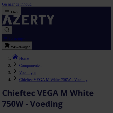
Ga naar de inhoud
Menu
Bestellijst
Winkelwagen
Home
Componenten
Voedingen
Chieftec VEGA M White 750W - Voeding
Chieftec VEGA M White
750W - Voeding