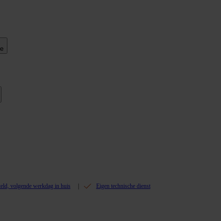
ie
teld, volgende werkdag in huis
Eigen technische dienst