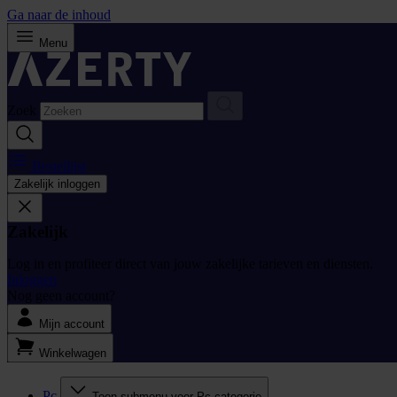
Ga naar de inhoud
Menu
Zoek
Bestellijst
Zakelijk inloggen
Zakelijk
Log in en profiteer direct van jouw zakelijke tarieven en diensten.
Inloggen
Nog geen account?
Mijn account
Winkelwagen
Pc
Toon submenu voor Pc categorie