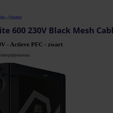
ble - Voeding
ite 600 230V Black Mesh Cabl
0V - Actieve PFC - zwart
hterpijltjestoetsen.