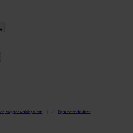
ie
teld, volgende werkdag in huis
Eigen technische dienst