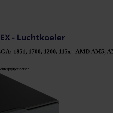
EX - Luchtkoeler
el LGA: 1851, 1700, 1200, 115x - AMD AM5,
hterpijltjestoetsen.