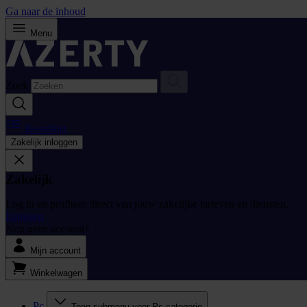
Ga naar de inhoud
Menu
Zoek
Bestellijst
Zakelijk inloggen
Zakelijk
Log in en profiteer direct van jouw zakelijke tarieven en diensten.
Inloggen
Nog geen account?
Mijn account
Winkelwagen
Pc
Toon submenu voor Pc categorie