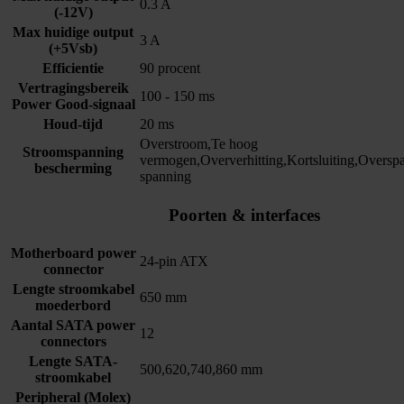
0.3 A
(-12V)
Max huidige output
3 A
(+5Vsb)
Efficientie
90 procent
Vertragingsbereik
100 - 150 ms
Power Good-signaal
Houd-tijd
20 ms
Overstroom,Te hoog
Stroomspanning
vermogen,Oververhitting,Kortsluiting,Overs
bescherming
spanning
Poorten & interfaces
Motherboard power
24-pin ATX
connector
Lengte stroomkabel
650 mm
moederbord
Aantal SATA power
12
connectors
Lengte SATA-
500,620,740,860 mm
stroomkabel
Peripheral (Molex)