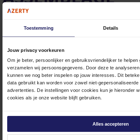
Toestemming
Details
Azerty Pc-assemblage - 1 jaar ondersteuning
Jouw privacy voorkeuren
2-3 werkdagen
99,-
Om je beter, persoonlijker en gebruiksvriendelijker te helpen
verzamelen wij persoonsgegevens. Door deze te analyseren 
In winkel­wagen
kunnen we nog beter inspelen op jouw interesses. Dit beteken
data gebruikt kan worden voor zowel niet-gepersonaliseerde
advertenties. De instellingen voor cookies kun je hieronder 
cookies als je onze website blijft gebruiken.
Cooler Master MWE Gold 1250 V2 - Voeding
ATX12V 2.52 - 80 PLus Gold - 1250 Watt - modulair - 100-240 Volt wisselstroom V -
actieve PFC - Europa - zwart
Alles accepteren
202,-
Incl. 21% BTW