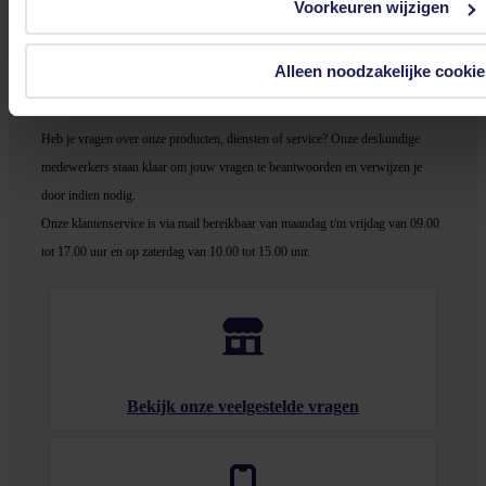
Voorkeuren wijzigen
In winkel­wagen
Alleen noodzakelijke cookie
Stel jouw vragen aan onze klantenservice!
Heb je vragen over onze producten, diensten of service? Onze deskundige
medewerker
s staan klaar om jouw vragen te beantwoorden en verwijzen je
door indien nodig.
Onze klantenservice is via mail bereikbaar van maandag t/m vrijdag van 09.00
tot 17.00 uur en op zaterdag van 10.00 tot 15.00 uur.
Bekijk onze veelgestelde vragen