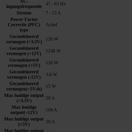
AC-
47 - 63 Hz
ingangsfrequentie
Stroom
7 - 15 A
Power Factor
Correctie (PFC)
Actief
type
Gecombineerd
120 W
vermogen (+3.3V)
Gecombineerd
1248 W
vermogen (+12V)
Gecombineerd
120 W
vermogen (+5V)
Gecombineerd
3.6 W
vermogen (-12V)
Gecombineerd
15 W
vermogen(+5Vsb)
Max huidige output
20 A
(+3.3V)
Max huidige
104 A
output(+12V)
Max huidige output
20 A
(+5V)
Max huidige output