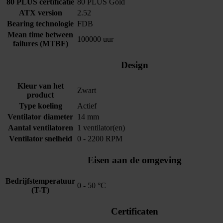
80 PLUS certificatie
80 PLUS Gold
ATX version
2.52
Bearing technologie
FDB
Mean time between
100000 uur
failures (MTBF)
Design
Kleur van het
Zwart
product
Type koeling
Actief
Ventilator diameter
14 mm
Aantal ventilatoren
1 ventilator(en)
Ventilator snelheid
0 - 2200 RPM
Eisen aan de omgeving
Bedrijfstemperatuur
0 - 50 °C
(T-T)
Certificaten