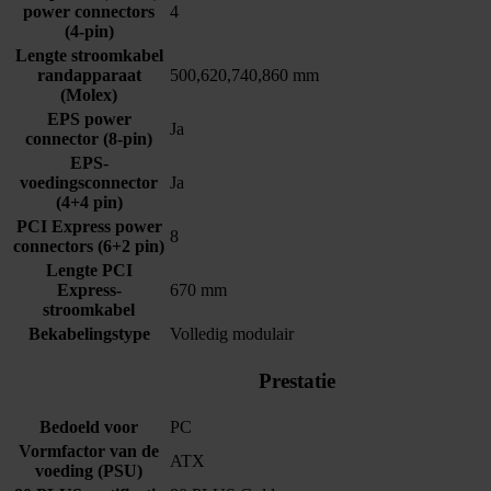
power connectors
4
(4-pin)
Lengte stroomkabel
randapparaat
500,620,740,860 mm
(Molex)
EPS power
Ja
connector (8-pin)
EPS-
voedingsconnector
Ja
(4+4 pin)
PCI Express power
8
connectors (6+2 pin)
Lengte PCI
Express-
670 mm
stroomkabel
Bekabelingstype
Volledig modulair
Prestatie
Bedoeld voor
PC
Vormfactor van de
ATX
voeding (PSU)