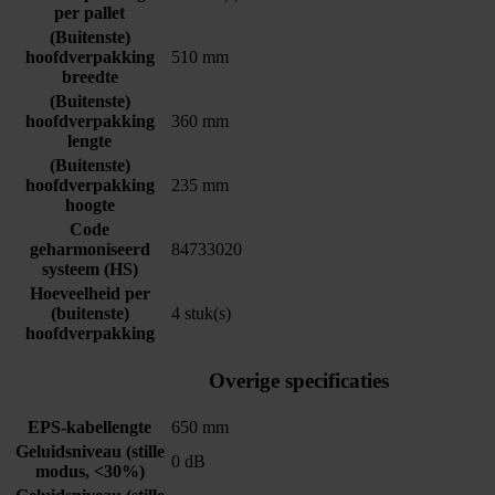
per pallet
(Buitenste)
hoofdverpakking
510 mm
breedte
(Buitenste)
hoofdverpakking
360 mm
lengte
(Buitenste)
hoofdverpakking
235 mm
hoogte
Code
geharmoniseerd
84733020
systeem (HS)
Hoeveelheid per
(buitenste)
4 stuk(s)
hoofdverpakking
Overige specificaties
EPS-kabellengte
650 mm
Geluidsniveau (stille
0 dB
modus, <30%)