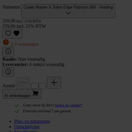
Varianten
Cooler Master X Silent Edge Platinum 850 - Voeding
259,90
Incl. 21% BTW
259,90 incl. 21% BTW
2-3 werkdagen
Raalte:
Niet voorradig
Leverancier:
4 stuk(s) voorradig
Aantal
In winkel­wagen
Gratis retour bij defect
binnen de garantie*
Particulier minimaal 2 jaar garantie
Plus- en minpunten
Omschrijving
Specificaties