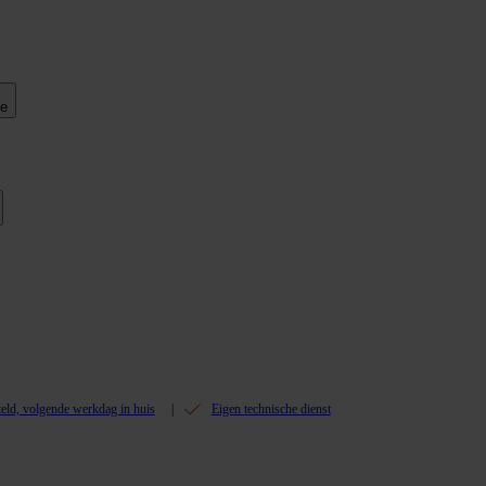
ie
teld, volgende werkdag in huis
Eigen technische dienst