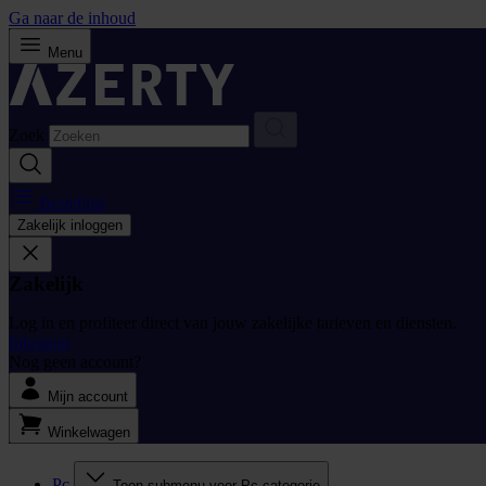
Ga naar de inhoud
Menu
Zoek
Bestellijst
Zakelijk inloggen
Zakelijk
Log in en profiteer direct van jouw zakelijke tarieven en diensten.
Inloggen
Nog geen account?
Mijn account
Winkelwagen
Pc
Toon submenu voor Pc categorie