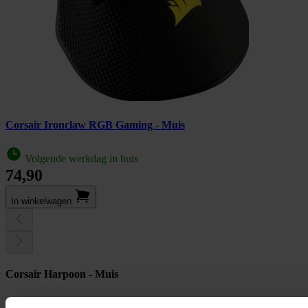
Corsair Ironclaw RGB Gaming - Muis
Volgende werkdag in huis
74,90
In winkel­wagen
Corsair Harpoon - Muis
optisch - 6 knoppen - draadloos, met bekabeling - 2.4 GHz, Bluetooth 4.2 + LE, USB