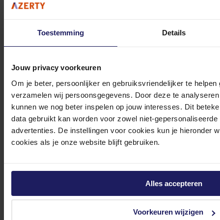
2.0 - USB draadloze ontvanger - zwart
70,-
Incl. 21% BTW
Toestemming
Details
In winkel­wagen
Jouw privacy voorkeuren
Stel jouw vragen aan onze klantenservice!
Om je beter, persoonlijker en gebruiksvriendelijker te helpen
Heb je vragen over onze producten, diensten of service? Onze deskundige
verzamelen wij persoonsgegevens. Door deze te analyseren 
medewerker
s staan klaar om jouw vragen te beantwoorden en verwijzen je
kunnen we nog beter inspelen op jouw interesses. Dit beteken
data gebruikt kan worden voor zowel niet-gepersonaliseerde
door indien nodig.
advertenties. De instellingen voor cookies kun je hieronder 
Onze klantenservice is via mail bereikbaar van maandag t/m vrijdag van 09.00
cookies als je onze website blijft gebruiken.
tot 17.00 uur en op zaterdag van 10.00 tot 15.00 uur.
Alles accepteren
Voorkeuren wijzigen
Bekijk onze veelgestelde vragen