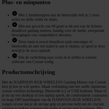
Plus- en minpunten
Met 2 duimknoppen aan de linkerzijde heb je 2 extra
acties en skills onder de duim.
Met een gewicht van 99 gram is dit een van de lichtere
draadloze gaming muizen, handig voor de snelle, zwiepende
bewegingen van competitieve shooters.
Deze muis is zowel draadloos (usb ontvanger of
bluetooth) als met een kabel te aan te sluiten, zo speel je door
terwijl je de accu oplaadt.
Om de verlichting naar wens in te stellen is externe
software van Corsair nodig.
Productomschrijving
Met de HARPOON RGB WIRELESS Gaming Mouse van Corsair
kies jij hoe je wilt spelen. Maak verbinding met het snelle slipstream
corsair wireless technology, Bluetooth 4.2 of USB bedraad. Maar of
je nu op een desktop of een laptop speelt, de comfortabele contouren
en hoge DPI instellingen van de HARPOON RGB WIRELESS
zorgen ervoor dat je de stevige grip en precisie hebt om de cruciale
schoten te maken wanneer het nodig is en het spel te winnen. Met