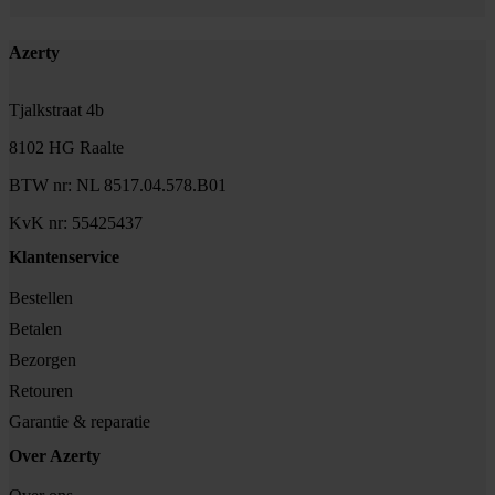
Footer
Azerty
Tjalkstraat 4b
8102 HG Raalte
BTW nr: NL 8517.04.578.B01
KvK nr: 55425437
Klantenservice
Bestellen
Betalen
Bezorgen
Retouren
Garantie & reparatie
Over Azerty