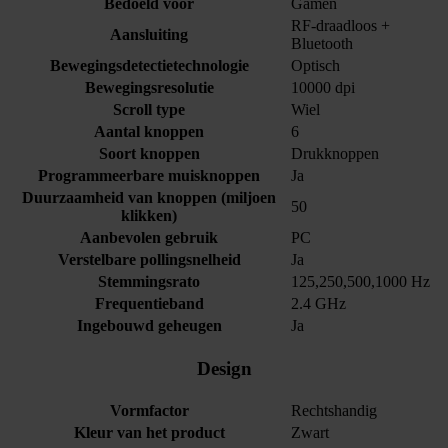
Bedoeld voor
Gamen
RF-draadloos +
Aansluiting
Bluetooth
Bewegingsdetectietechnologie
Optisch
Bewegingsresolutie
10000 dpi
Scroll type
Wiel
Aantal knoppen
6
Soort knoppen
Drukknoppen
Programmeerbare muisknoppen
Ja
Duurzaamheid van knoppen (miljoen
50
klikken)
Aanbevolen gebruik
PC
Verstelbare pollingsnelheid
Ja
Stemmingsrato
125,250,500,1000 Hz
Frequentieband
2.4 GHz
Ingebouwd geheugen
Ja
Design
Vormfactor
Rechtshandig
Kleur van het product
Zwart