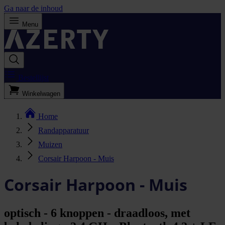
Ga naar de inhoud
Menu
Bestellijst
Winkelwagen
Home
Randapparatuur
Muizen
Corsair Harpoon - Muis
Corsair Harpoon - Muis
optisch - 6 knoppen - draadloos, met