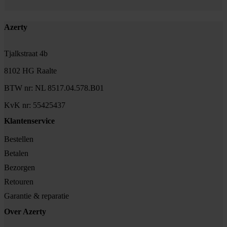
Footer
Azerty
Tjalkstraat 4b
8102 HG Raalte
BTW nr: NL 8517.04.578.B01
KvK nr: 55425437
Klantenservice
Bestellen
Betalen
Bezorgen
Retouren
Garantie & reparatie
Over Azerty