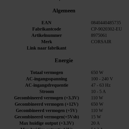
Algemeen
EAN
0840440485735
Fabrikantcode
CP-9020302-EU
Artikelnummer
8975061
Merk
CORSAIR
Link naar fabrikant
Energie
Totaal vermogen
650 W
AC-ingangsspanning
100 - 240 V
AC-ingangsfrequentie
47 - 63 Hz
Stroom
10 - 5 A
Gecombineerd vermogen (+3.3V)
110 W
Gecombineerd vermogen (+12V)
650 W
Gecombineerd vermogen (+5V)
110 W
Gecombineerd vermogen(+5Vsb)
15 W
Max huidige output (+3.3V)
20 A