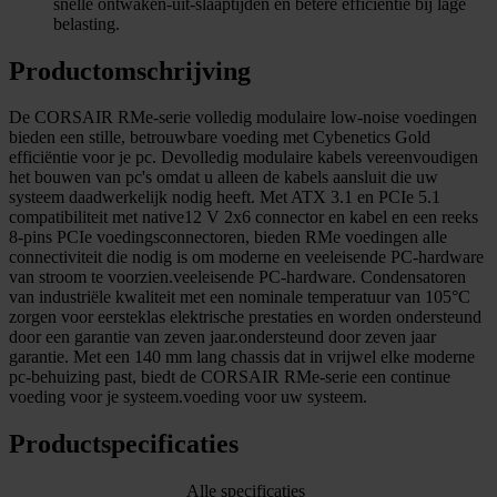
snelle ontwaken-uit-slaaptijden en betere efficiëntie bij lage
belasting.
Productomschrijving
De CORSAIR RMe-serie volledig modulaire low-noise voedingen
bieden een stille, betrouwbare voeding met Cybenetics Gold
efficiëntie voor je pc. Devolledig modulaire kabels vereenvoudigen
het bouwen van pc's omdat u alleen de kabels aansluit die uw
systeem daadwerkelijk nodig heeft. Met ATX 3.1 en PCIe 5.1
compatibiliteit met native12 V 2x6 connector en kabel en een reeks
8-pins PCIe voedingsconnectoren, bieden RMe voedingen alle
connectiviteit die nodig is om moderne en veeleisende PC-hardware
van stroom te voorzien.veeleisende PC-hardware. Condensatoren
van industriële kwaliteit met een nominale temperatuur van 105°C
zorgen voor eersteklas elektrische prestaties en worden ondersteund
door een garantie van zeven jaar.ondersteund door zeven jaar
garantie. Met een 140 mm lang chassis dat in vrijwel elke moderne
pc-behuizing past, biedt de CORSAIR RMe-serie een continue
voeding voor je systeem.voeding voor uw systeem.
Productspecificaties
Alle specificaties