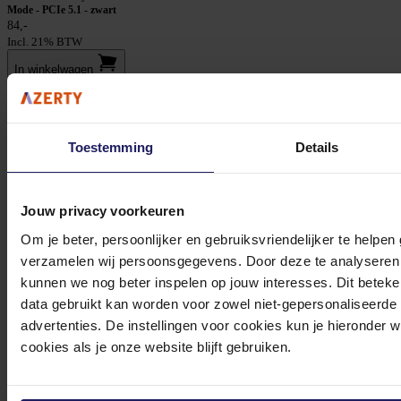
Mode - PCIe 5.1 - zwart
84,-
Incl. 21% BTW
In winkel­wagen
Stel jouw vragen aan onze klantenservice!
Toestemming
Details
Heb je vragen over onze producten, diensten of service? Onze deskundige
medewerker
s staan klaar om jouw vragen te beantwoorden en verwijzen je
Jouw privacy voorkeuren
door indien nodig.
Om je beter, persoonlijker en gebruiksvriendelijker te helpen
Onze klantenservice is via mail bereikbaar van maandag t/m vrijdag van 09.00
verzamelen wij persoonsgegevens. Door deze te analyseren 
tot 17.00 uur en op zaterdag van 10.00 tot 15.00 uur.
kunnen we nog beter inspelen op jouw interesses. Dit beteken
data gebruikt kan worden voor zowel niet-gepersonaliseerde
advertenties. De instellingen voor cookies kun je hieronder 
cookies als je onze website blijft gebruiken.
Bekijk onze veelgestelde vragen