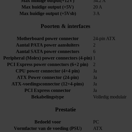
Max huidige output(+12V)
54.2 A
Max huidige output (+5V)
20 A
Max huidige output (+5Vsb)
3 A
Poorten & interfaces
Motherboard power connector
24-pin ATX
Aantal PATA power aansluiters
2
Aantal SATA power connectors
6
Peripheral (Molex) power connectors (4-pin)
1
PCI Express power connectors (6+2 pin)
2
CPU power connector (4+4 pin)
Ja
ATX Power connector (24-pin)
Ja
ATX-voedingsconnector (12+4-pins)
Ja
PCI Express connector
Ja
Bekabelingstype
Volledig modulair
Prestatie
Bedoeld voor
PC
Vormfactor van de voeding (PSU)
ATX