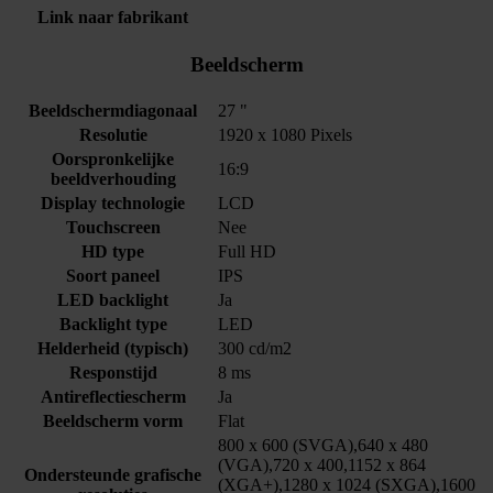
Link naar fabrikant
Beeldscherm
Beeldschermdiagonaal
27 "
Resolutie
1920 x 1080 Pixels
Oorspronkelijke
16:9
beeldverhouding
Display technologie
LCD
Touchscreen
Nee
HD type
Full HD
Soort paneel
IPS
LED backlight
Ja
Backlight type
LED
Helderheid (typisch)
300 cd/m2
Responstijd
8 ms
Antireflectiescherm
Ja
Beeldscherm vorm
Flat
800 x 600 (SVGA),640 x 480
(VGA),720 x 400,1152 x 864
Ondersteunde grafische
(XGA+),1280 x 1024 (SXGA),1600