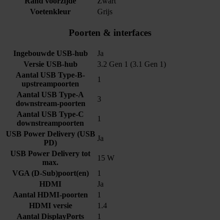
Rand voorzijde
Zwart
Voetenkleur
Grijs
Poorten & interfaces
Ingebouwde USB-hub
Ja
Versie USB-hub
3.2 Gen 1 (3.1 Gen 1)
Aantal USB Type-B-
1
upstreampoorten
Aantal USB Type-A
3
downstream-poorten
Aantal USB Type-C
1
downstreampoorten
USB Power Delivery (USB
Ja
PD)
USB Power Delivery tot
15 W
max.
VGA (D-Sub)poort(en)
1
HDMI
Ja
Aantal HDMI-poorten
1
HDMI versie
1.4
Aantal DisplayPorts
1