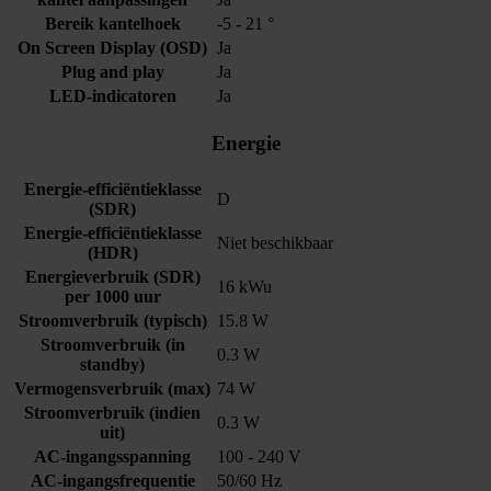
Bereik kantelhoek
-5 - 21 °
On Screen Display (OSD)
Ja
Plug and play
Ja
LED-indicatoren
Ja
Energie
Energie-efficiëntieklasse
D
(SDR)
Energie-efficiëntieklasse
Niet beschikbaar
(HDR)
Energieverbruik (SDR)
16 kWu
per 1000 uur
Stroomverbruik (typisch)
15.8 W
Stroomverbruik (in
0.3 W
standby)
Vermogensverbruik (max)
74 W
Stroomverbruik (indien
0.3 W
uit)
AC-ingangsspanning
100 - 240 V
AC-ingangsfrequentie
50/60 Hz