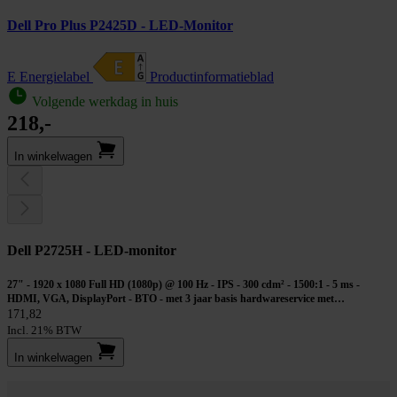
Dell Pro Plus P2425D - LED-Monitor
E Energielabel
Product­informatieblad
Volgende werkdag in huis
218,-
In winkel­wagen
Dell P2725H - LED-monitor
27" - 1920 x 1080 Full HD (1080p) @ 100 Hz - IPS - 300 cdm² - 1500:1 - 5 ms -
HDMI, VGA, DisplayPort - BTO - met 3 jaar basis hardwareservice met
geavanceerd omruilen na diagnose op afstand
171,82
Incl. 21% BTW
In winkel­wagen