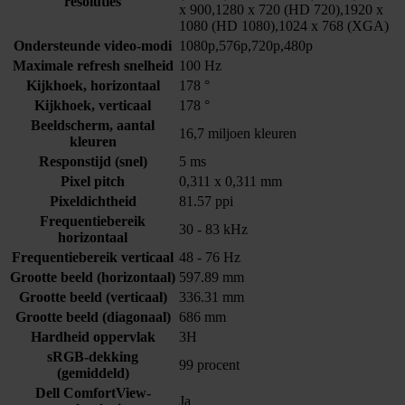
resoluties
x 900,1280 x 720 (HD 720),1920 x
1080 (HD 1080),1024 x 768 (XGA)
Ondersteunde video-modi
1080p,576p,720p,480p
Maximale refresh snelheid
100 Hz
Kijkhoek, horizontaal
178 °
Kijkhoek, verticaal
178 °
Beeldscherm, aantal
16,7 miljoen kleuren
kleuren
Responstijd (snel)
5 ms
Pixel pitch
0,311 x 0,311 mm
Pixeldichtheid
81.57 ppi
Frequentiebereik
30 - 83 kHz
horizontaal
Frequentiebereik verticaal
48 - 76 Hz
Grootte beeld (horizontaal)
597.89 mm
Grootte beeld (verticaal)
336.31 mm
Grootte beeld (diagonaal)
686 mm
Hardheid oppervlak
3H
sRGB-dekking
99 procent
(gemiddeld)
Dell ComfortView-
Ja