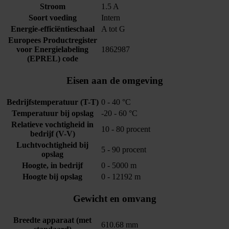
Stroom
1.5 A
Soort voeding
Intern
Energie-efficiëntieschaal
A tot G
Europees Productregister
voor Energielabeling
1862987
(EPREL) code
Eisen aan de omgeving
Bedrijfstemperatuur (T-T)
0 - 40 °C
Temperatuur bij opslag
-20 - 60 °C
Relatieve vochtigheid in
10 - 80 procent
bedrijf (V-V)
Luchtvochtigheid bij
5 - 90 procent
opslag
Hoogte, in bedrijf
0 - 5000 m
Hoogte bij opslag
0 - 12192 m
Gewicht en omvang
Breedte apparaat (met
610.68 mm