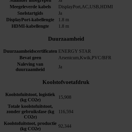
Staander inbegrepen
Ja
Meegeleverde kabels
DisplayPort,AC,USB,HDMI
Snelstartgids
Ja
DisplayPort-kabellengte
1.8 m
HDMI-kabellengte
1.8 m
Duurzaamheid
Duurzaamheidscertificaten
ENERGY STAR
Bevat geen
Arsenicum,Kwik,PVC/BFR
Naleving van
Ja
duurzaamheid
Koolstofvoetafdruk
Koolstofuitstoot, logistiek
15,908
(kg CO2e)
Totale koolstofuitstoot,
zonder gebruiksfase (kg
116,594
CO2e)
Koolstofuitstoot, productie
92,344
(kg CO2e)