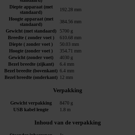
standaard)
Diepte apparaat (met
192.28 mm
standaard)
Hoogte apparaat (met
384.56 mm
standaard)
Gewicht (met standaard)
5700 g
Breedte ( zonder voet )
610.68 mm
Diepte ( zonder voet )
50.03 mm
Hoogte (zonder voet )
354.71 mm
Gewicht (zonder voet)
4030 g
Bezel breedte (zijkant)
6.4 mm
Bezel breedte (bovenkant)
6.4 mm
Bezel breedte (onderkant)
12 mm
Verpakking
Gewicht verpakking
8470 g
USB kabel lengte
1.8 m
Inhoud van de verpakking