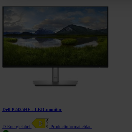
Dell P2425HE - LED-monitor
D Energielabel
Product­informatieblad