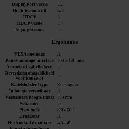
DisplayPort versie
1.2
Hoofdtelefoon uit
Nee
HDCP
Ja
HDCP versie
1.4
Ingang stroom
Ja
Ergonomie
VESA-montage
Ja
Paneelmontage-interface
100 x 100 mm
Verbeterd kabelbeheer
Ja
Bevestigingsmogelijkheid
Ja
voor kabelslot
Kabelslot sleuf type
Kensington
In hoogte verstelbaar
Ja
Verstelbare hoogte (max)
150 mm
Scharnier
Ja
Pivot hoek
-90 - 90 °
Draaibaar
Ja
Horizontaal draaibaar
-45 - 45 °
kantel aanpassingen
Ja