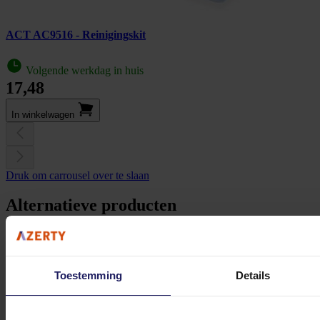
ACT AC9516 - Reinigingskit
Volgende werkdag in huis
17,48
In winkel­wagen
Druk om carrousel over te slaan
Alternatieve producten
Toestemming
Details