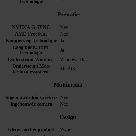
technologie
Prestatie
NVIDIA G-SYNC
Nee
AMD FreeSync
Nee
Knippervrije technologie
Ja
Laag-blauw-licht-
Ja
technologie
Ondersteunt Windows
Windows 10,Ja
Ondersteunt Mac-
MacOS
besturingssysteem
Multimedia
Ingebouwde luidsprekers
Nee
Ingebouwde camera
Nee
Design
Kleur van het product
Zwart