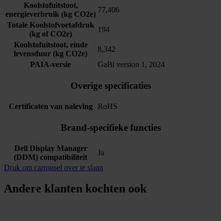
Koolstofuitstoot,
77,406
energieverbruik (kg CO2e)
Totale Koolstofvoetafdruk
194
(kg of CO2e)
Koolstofuitstoot, einde
8,342
levensduur (kg CO2e)
PAIA-versie
GaBi version 1, 2024
Overige specificaties
Certificaten van naleving
RoHS
Brand-specifieke functies
Dell Display Manager
Ja
(DDM) compatibiliteit
Druk om carrousel over te slaan
Andere klanten kochten ook