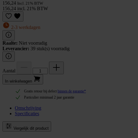
156,24
Incl. 21% BTW
156,24 incl. 21% BTW
2-3 werkdagen
Raalte:
Niet voorradig
Leverancier:
39 stuk(s) voorradig
Aantal
In winkel­wagen
Gratis retour bij defect
binnen de garantie*
Particulier minimaal 2 jaar garantie
Omschrijving
Specificaties
Vergelijk dit product