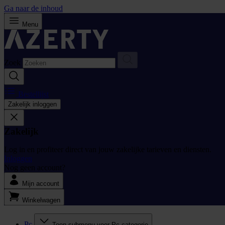
Ga naar de inhoud
Menu
Zoek
Bestellijst
Zakelijk inloggen
Zakelijk
Log in en profiteer direct van jouw zakelijke tarieven en diensten.
Inloggen
Nog geen account?
Mijn account
Winkelwagen
Pc
Toon submenu voor Pc categorie