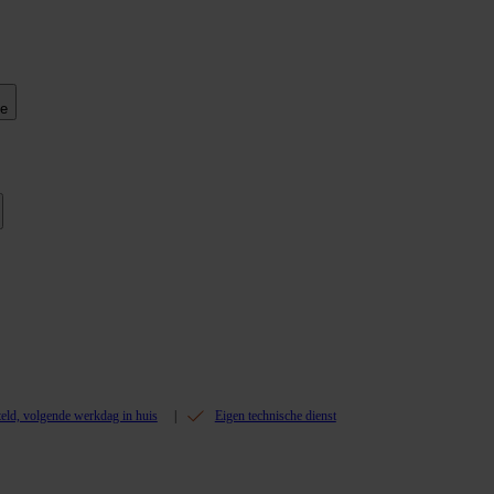
ie
teld, volgende werkdag in huis
Eigen technische dienst