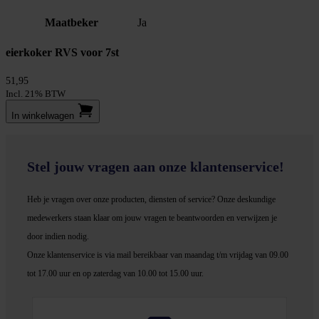
Maatbeker
Ja
eierkoker RVS voor 7st
51,95
Incl. 21% BTW
In winkel­wagen
Stel jouw vragen aan onze klantenservice!
Heb je vragen over onze producten, diensten of service? Onze deskundige
medewerker
s staan klaar om jouw vragen te beantwoorden en verwijzen je
door indien nodig.
Onze klantenservice is via mail bereikbaar van maandag t/m vrijdag van 09.00
tot 17.00 uur en op zaterdag van 10.00 tot 15.00 uur.