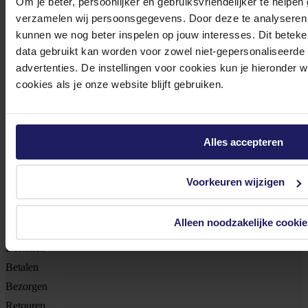
Om je beter, persoonlijker en gebruiksvriendelijker te helpen
verzamelen wij persoonsgegevens. Door deze te analyseren 
Ontvang als eerste de beste deals in je inbox
kunnen we nog beter inspelen op jouw interesses. Dit beteken
Meld je aan
data gebruikt kan worden voor zowel niet-gepersonaliseerde
advertenties. De instellingen voor cookies kun je hieronder 
cookies als je onze website blijft gebruiken.
Footer
Azerty
Tjalkstraat 4b
Alles accepteren
8102 HG Raalte
BTW nr: NL 8517.04.578.B01
Voorkeuren wijzigen
KvK nr: 55425437
Klantenservice
Alleen noodzakelijke cookie
Bestellen
Betalen
Bezorgen
Retouren