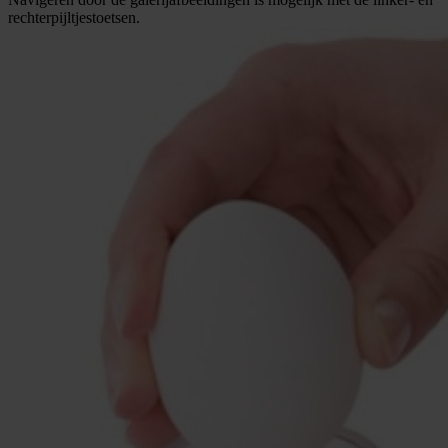
rechterpijltjestoetsen.