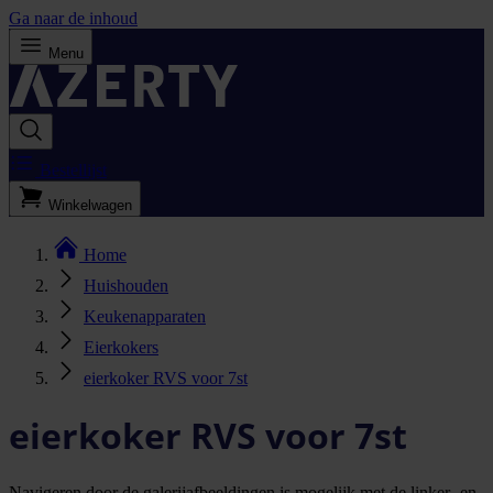
Ga naar de inhoud
Menu
Bestellijst
Winkelwagen
Home
Huishouden
Keukenapparaten
Eierkokers
eierkoker RVS voor 7st
eierkoker RVS voor 7st
Navigeren door de galerijafbeeldingen is mogelijk met de linker- en