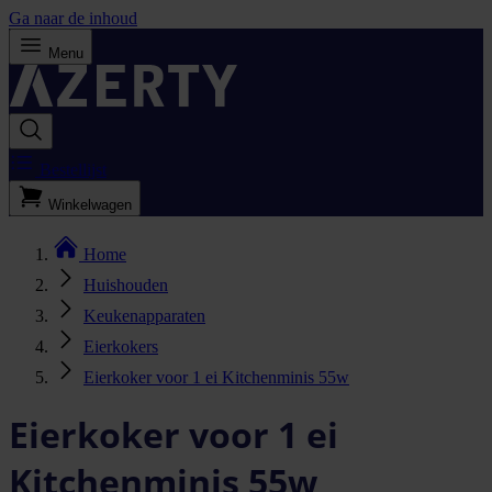
Ga naar de inhoud
Menu
Bestellijst
Winkelwagen
Home
Huishouden
Keukenapparaten
Eierkokers
Eierkoker voor 1 ei Kitchenminis 55w
Eierkoker voor 1 ei
Kitchenminis 55w