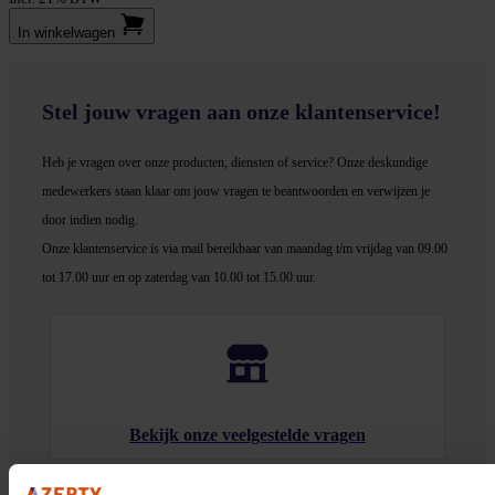
In winkel­wagen
Stel jouw vragen aan onze klantenservice!
Heb je vragen over onze producten, diensten of service? Onze deskundige
medewerker
s staan klaar om jouw vragen te beantwoorden en verwijzen je
door indien nodig.
Onze klantenservice is via mail bereikbaar van maandag t/m vrijdag van 09.00
tot 17.00 uur en op zaterdag van 10.00 tot 15.00 uur.
Bekijk onze veelgestelde vragen