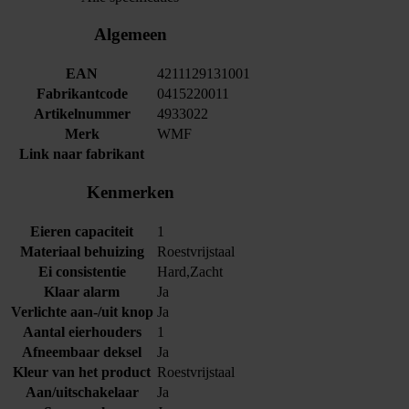
Algemeen
EAN
4211129131001
Fabrikantcode
0415220011
Artikelnummer
4933022
Merk
WMF
Link naar fabrikant
Kenmerken
Eieren capaciteit
1
Materiaal behuizing
Roestvrijstaal
Ei consistentie
Hard,Zacht
Klaar alarm
Ja
Verlichte aan-/uit knop
Ja
Aantal eierhouders
1
Afneembaar deksel
Ja
Kleur van het product
Roestvrijstaal
Aan/uitschakelaar
Ja