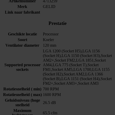
Artikelnummer
4713259
Merk
GELID
Link naar fabrikant
Prestatie
Geschikte locatie
Processor
Soort
Koeler
Ventilator diameter
120 mm
LGA 1200 (Socket H5),LGA 1156
(Socket H),LGA 1150 (Socket H3),Socket
AM2+,Socket FM2,LGA 1851,Socket
Supported processor
AM4,LGA 775 (Socket T),Socket
sockets
FM1,Socket AM5,LGA 1700,LGA 1155
(Socket H2),Socket AM2,LGA 1366
(Socket B),LGA 1151 (Socket H4),Socket
FM2+,Socket AM3+,Socket AM3
Rotatiesnelheid ( min)
700 RPM
Rotatiesnelheid ( max)
1600 RPM
Geluidsniveau (hoge
26.5 dB
snelheid
Maximum
65.5 cfm