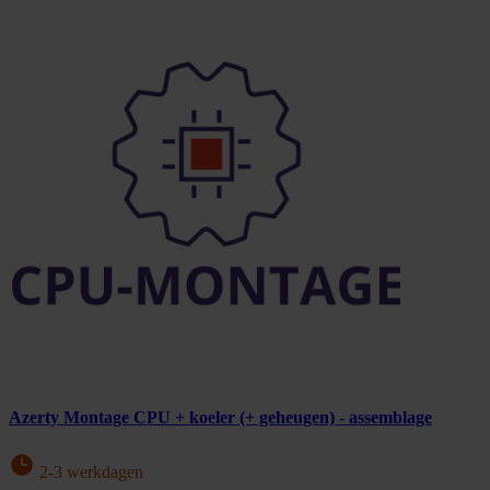
Azerty Montage CPU + koeler (+ geheugen) - assemblage
2-3 werkdagen