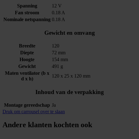
Spanning
12 V
Fan stroom
0.18 A
Nominale netspanning
0.18 A
Gewicht en omvang
Breedte
120
Diepte
72 mm
Hoogte
154 mm
Gewicht
491 g
Maten ventilator (b x
120 x 25 x 120 mm
d x h)
Inhoud van de verpakking
Montage gereedschap
Ja
Druk om carrousel over te slaan
Andere klanten kochten ook