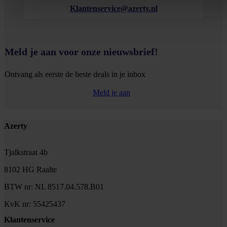
Klantenservice@azerty.nl
Meld je aan voor onze nieuwsbrief!
Ontvang als eerste de beste deals in je inbox
Meld je aan
Footer
Azerty
Tjalkstraat 4b
8102 HG Raalte
BTW nr: NL 8517.04.578.B01
KvK nr: 55425437
Klantenservice