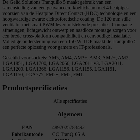
De Gelid Solutions Tranquillo 5 maakt gebruik van een
samenstelling van een geavanceerd koellichaam met 4 heatpipes
voorzien van de Heatpipe Direct Contact (HDC) technologie en een
hoogwaardige zwarte elektroforetische coating. De 120 mm stille
ventilator met smart PWM levert uitstekende prestaties. Compacte
afmetingen, lichtgewicht ontwerp en naadloze montage zorgen voor
een brede cross-platform compatibiliteit en eenvoudige installatie.
Volledige ondersteuning van een 150 W TDP maakt de Tranquillo 5
een perfecte oplossing voor gamers en IT-professionals.
Geschikt voor sockets: AM5, AM4, AM3+, AM3, AM2+, AM2,
LGA1851, LGA1700, LGA2066, LGA2011-v3, LGA2011,
LGA1200, LGA1366, LGA1156, LGA1155, LGA1151,
LGA1150, LGA775, FM2+, FM2, FM1.
Productspecificaties
Alle specificaties
Algemeen
EAN
4897025783492
Fabrikantcode
CC-TranQ-05-A