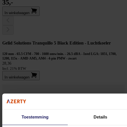
35,-
In winkel­wagen
Gelid Solutions Tranquillo 5 Black Edition - Luchtkoeler
120 mm - 65.5 CFM - 700 - 1600 omw/min. - 26.5 dBA - Intel LGA: 1851, 1700,
1200, 115x - AMD AM5, AM4 - 4-pin PMW - zwart
28,36
Incl. 21% BTW
In winkel­wagen
Stel jouw vragen aan onze klantenservice!
Heb je vragen over onze producten, diensten of service? Onze deskundige
Toestemming
Details
medewerker
s staan klaar om jouw vragen te beantwoorden en verwijzen je
door indien nodig.