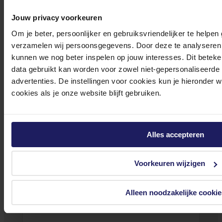
Onze klantenservice is via mail bereikbaar van maandag t/m vrijdag van 09.00
Jouw privacy voorkeuren
tot 17.00 uur en op zaterdag van 10.00 tot 15.00 uur.
Om je beter, persoonlijker en gebruiksvriendelijker te helpen
verzamelen wij persoonsgegevens. Door deze te analyseren 
kunnen we nog beter inspelen op jouw interesses. Dit beteken
data gebruikt kan worden voor zowel niet-gepersonaliseerde
advertenties. De instellingen voor cookies kun je hieronder 
cookies als je onze website blijft gebruiken.
Bekijk onze veelgestelde vragen
Alles accepteren
0572 328 120
Voorkeuren wijzigen
Alleen noodzakelijke cookie