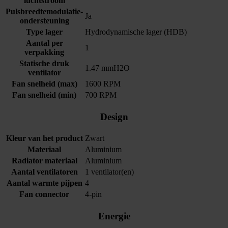
luchtstroom
Pulsbreedtemodulatie-
Ja
ondersteuning
Type lager
Hydrodynamische lager (HDB)
Aantal per
1
verpakking
Statische druk
1.47 mmH2O
ventilator
Fan snelheid (max)
1600 RPM
Fan snelheid (min)
700 RPM
Design
Kleur van het product
Zwart
Materiaal
Aluminium
Radiator materiaal
Aluminium
Aantal ventilatoren
1 ventilator(en)
Aantal warmte pijpen
4
Fan connector
4-pin
Energie