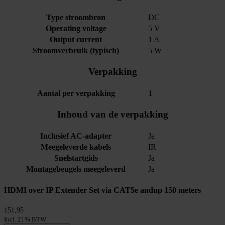
Type stroombron
DC
Operating voltage
5 V
Output current
1 A
Stroomverbruik (typisch)
5 W
Verpakking
Aantal per verpakking
1
Inhoud van de verpakking
Inclusief AC-adapter
Ja
Meegeleverde kabels
IR
Snelstartgids
Ja
Montagebeugels meegeleverd
Ja
HDMI over IP Extender Set via CAT5e andup 150 meters
151,95
Incl. 21% BTW