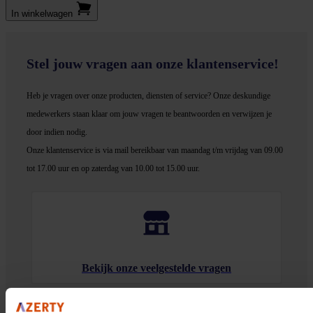
In winkel­wagen
Stel jouw vragen aan onze klantenservice!
Heb je vragen over onze producten, diensten of service? Onze deskundige
medewerker
s staan klaar om jouw vragen te beantwoorden en verwijzen je
door indien nodig.
Onze klantenservice is via mail bereikbaar van maandag t/m vrijdag van 09.00
tot 17.00 uur en op zaterdag van 10.00 tot 15.00 uur.
Bekijk onze veelgestelde vragen