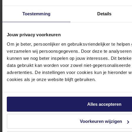
Toestemming
Details
0572 328 120
Jouw privacy voorkeuren
Om je beter, persoonlijker en gebruiksvriendelijker te helpen
verzamelen wij persoonsgegevens. Door deze te analyseren 
kunnen we nog beter inspelen op jouw interesses. Dit beteken
Klantenservice@azerty.nl
data gebruikt kan worden voor zowel niet-gepersonaliseerde
advertenties. De instellingen voor cookies kun je hieronder 
cookies als je onze website blijft gebruiken.
Meld je aan voor onze nieuwsbrief!
Ontvang als eerste de beste deals in je inbox
Alles accepteren
Meld je aan
Voorkeuren wijzigen
Footer
Azerty