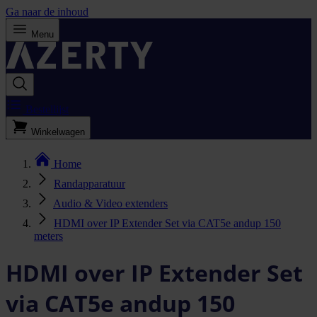
Ga naar de inhoud
Menu
Bestellijst
Winkelwagen
Home
Randapparatuur
Audio & Video extenders
HDMI over IP Extender Set via CAT5e andup 150
meters
HDMI over IP Extender Set
via CAT5e andup 150