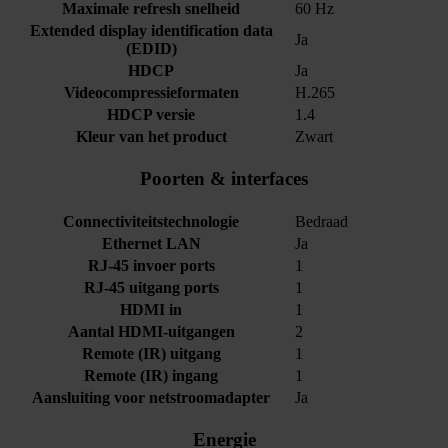
Maximale refresh snelheid
60 Hz
Extended display identification data
Ja
(EDID)
HDCP
Ja
Videocompressieformaten
H.265
HDCP versie
1.4
Kleur van het product
Zwart
Poorten & interfaces
Connectiviteitstechnologie
Bedraad
Ethernet LAN
Ja
RJ-45 invoer ports
1
RJ-45 uitgang ports
1
HDMI in
1
Aantal HDMI-uitgangen
2
Remote (IR) uitgang
1
Remote (IR) ingang
1
Aansluiting voor netstroomadapter
Ja
Energie