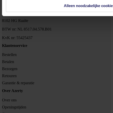
Alleen noodzakelijke cookie
Tjalkstraat 4b
8102 HG Raalte
BTW nr: NL 8517.04.578.B01
KvK nr: 55425437
Klantenservice
Bestellen
Betalen
Bezorgen
Retouren
Garantie & reparatie
Over Azerty
Over ons
Openingstijden