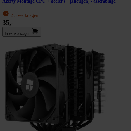
Azerty Montage CPU + koeler (+ geheugen) - assemblage
2-3 werkdagen
35,-
In winkel­wagen