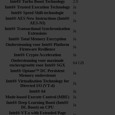
Intel® Turbo Boost Technology
2.0
Intel® Trusted Execution Technology
Ja
Intel® Speed Shift-technologie
Ja
Intel® AES New Instructions (Intel®
Ja
AES-NI)
Intel® Transactional Synchronization
Ja
Extensions
Intel® Total Memory Encryption
Ja
Ondersteuning voor Intel® Platform
Ja
Firmware Resilience
Intel® Crypto Acceleration
Ja
Ondersteuning voor maximale
64 GB
enclavegrootte voor Intel® SGX
Intel® Optane™ DC Persistent
Ja
Memory ondersteunt
Intel® Virtualization Technology for
Ja
Directed I/O (VT-d)
Intel® 64
Ja
Mode-based Execute Control (MBE)
Ja
Intel® Deep Learning Boost (Intel®
Ja
DL Boost) on CPU
Intel® VT-x with Extended Page