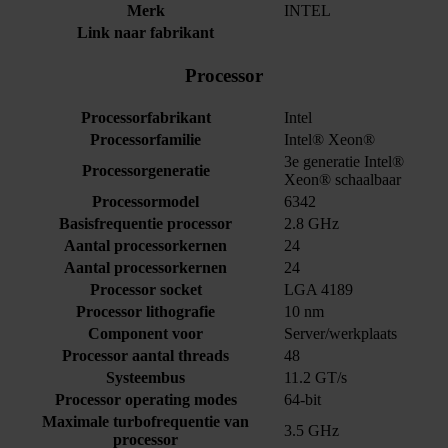
Merk
INTEL
Link naar fabrikant
Processor
Processorfabrikant
Intel
Processorfamilie
Intel® Xeon®
3e generatie Intel®
Processorgeneratie
Xeon® schaalbaar
Processormodel
6342
Basisfrequentie processor
2.8 GHz
Aantal processorkernen
24
Aantal processorkernen
24
Processor socket
LGA 4189
Processor lithografie
10 nm
Component voor
Server/werkplaats
Processor aantal threads
48
Systeembus
11.2 GT/s
Processor operating modes
64-bit
Maximale turbofrequentie van
3.5 GHz
processor