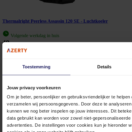
Thermalright Peerless Assassin 120 SE - Luchtkoeler
Volgende werkdag in huis
49,-
In winkel­wagen
Toestemming
Details
Intel Xeon Gold 6342 - 2.8 GHz
Jouw privacy voorkeuren
Om je beter, persoonlijker en gebruiksvriendelijker te helpen
24-kern - 48 threads - 36 MB cache - LGA4189 Socket - OEM
2.914,07
verzamelen wij persoonsgegevens. Door deze te analyseren 
Incl. 21% BTW
kunnen we nog beter inspelen op jouw interesses. Dit beteken
In winkel­wagen
data gebruikt kan worden voor zowel niet-gepersonaliseerde
advertenties. De instellingen voor cookies kun je hieronder 