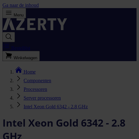
Ga naar de inhoud
Menu
Bestellijst
Winkelwagen
Home
Componenten
Processoren
Server processoren
Intel Xeon Gold 6342 - 2.8 GHz
Intel Xeon Gold 6342 - 2.8
GHz