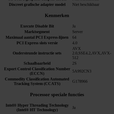
Discreet grafische adapter model
Niet beschikbaar
Kenmerken
Execute Disable Bit
Ja
Marktsegment
Server
Maximaal aantal PCI Express-lijnen
64
PCI Express slots versie
4.0
AVX
Ondersteunde instructie sets
2.0,SSE4.2,AVX,AVX-
512
Schaalbaarheid
2S
Export Control Classification Number
5A992CN3
(ECCN)
Commodity Classification Automated
G178966
Tracking System (CCATS)
Processor speciale functies
Intel® Hyper Threading Technology
Ja
(Intel® HT Technology)