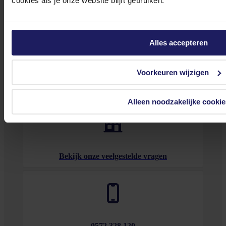
cookies als je onze website blijft gebruiken.
Stel jouw vragen aan onze klantenservice!
Heb je vragen over onze producten, diensten of service? Onze deskundige
Alles accepteren
medewerker
s staan klaar om jouw vragen te beantwoorden en verwijzen je
door indien nodig.
Onze klantenservice is via mail bereikbaar van maandag t/m vrijdag van 09.00
Voorkeuren wijzigen
tot 17.00 uur en op zaterdag van 10.00 tot 15.00 uur.
Alleen noodzakelijke cookie
Bekijk onze veelgestelde vragen
0572 328 120