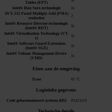
Ja
Tables (EPT)
Intel® Run Sure-technologie
Ja
AVX-512 Fused Multiply-Add (FMA)
2
eenheden
Intel® Resource Director-technologie
Ja
(Intel® RDT)
Intel® Virtualization Technology (VT-
Ja
x)
Intel® Software Guard Extensions
Ja
(Intel® SGX)
Intel® Volume Management Device
Ja
(VMD)
Eisen aan de omgeving
Tcase
81 °C
Logistieke gegevens
Code geharmoniseerd systeem (HS)
85423119
Technische details