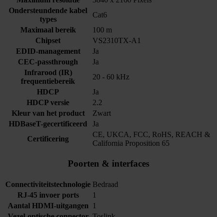
Ondersteundende kabel
Cat6
types
Maximaal bereik
100 m
Chipset
VS2310TX-A1
EDID-management
Ja
CEC-passthrough
Ja
Infrarood (IR)
20 - 60 kHz
frequentiebereik
HDCP
Ja
HDCP versie
2.2
Kleur van het product
Zwart
HDBaseT-gecertificeerd
Ja
CE, UKCA, FCC, RoHS, REACH &
Certificering
California Proposition 65
Poorten & interfaces
Connectiviteitstechnologie
Bedraad
RJ-45 invoer ports
1
Aantal HDMI-uitgangen
1
Vezel-optische connector
Toslink