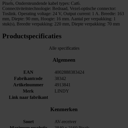
Pixels, Ondersteundende kabel types: Cat6.
Connectiviteitstechnologie: Bedraad, Vezel-optische connector:
Toslink. Operating voltage: 24 V, Output current: 1 A. Breedte: 163
mm, Diepte: 90 mm, Hoogte: 16 mm. Aantal per verpakking: 1
stuk(s), Breedte verpakking: 220 mm, Diepte verpakking: 70 mm
Productspecificaties
Alle specificaties
Algemeen
EAN
4002888383424
Fabrikantcode
38342
Artikelnummer
4913841
Merk
LINDY
Link naar fabrikant
Kenmerken
Soort
AV-receiver
Maximum resolutie
3840 x 2160 Pixels