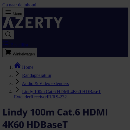
Ga naar de inhoud
Menu
Bestellijst
Winkelwagen
Home
Randapparatuur
Audio & Video extenders
Lindy 100m Cat.6 HDMI 4K60 HDBaseT
ExtenderReceiverIR/RS-232
Lindy 100m Cat.6 HDMI
4K60 HDBaseT