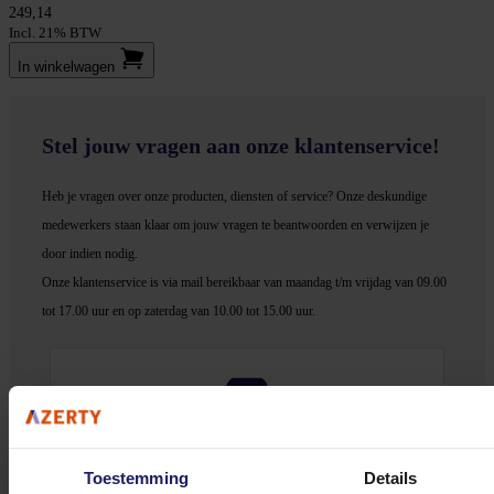
249,14
Incl. 21% BTW
In winkel­wagen
Stel jouw vragen aan onze klantenservice!
Heb je vragen over onze producten, diensten of service? Onze deskundige
medewerker
s staan klaar om jouw vragen te beantwoorden en verwijzen je
door indien nodig.
Onze klantenservice is via mail bereikbaar van maandag t/m vrijdag van 09.00
tot 17.00 uur en op zaterdag van 10.00 tot 15.00 uur.
Bekijk onze veelgestelde vragen
Toestemming
Details