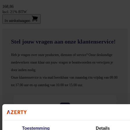
168,86
Incl. 21% BTW
In winkel­wagen
Stel jouw vragen aan onze klantenservice!
Heb je vragen over onze producten, diensten of service? Onze deskundige
medewerker
s staan klaar om jouw vragen te beantwoorden en verwijzen je
door indien nodig.
Onze klantenservice is via mail bereikbaar van maandag t/m vrijdag van 09.00
tot 17.00 uur en op zaterdag van 10.00 tot 15.00 uur.
Bekijk onze veelgestelde vragen
Toestemming
Details