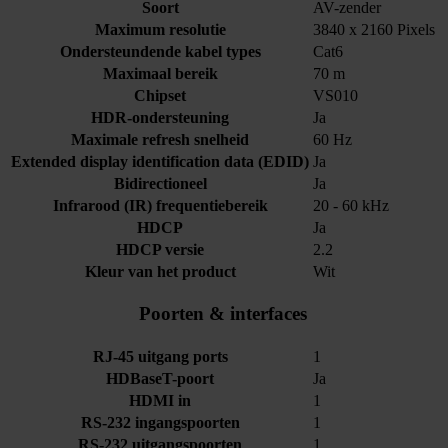
Soort
AV-zender
Maximum resolutie
3840 x 2160 Pixels
Ondersteundende kabel types
Cat6
Maximaal bereik
70 m
Chipset
VS010
HDR-ondersteuning
Ja
Maximale refresh snelheid
60 Hz
Extended display identification data (EDID)
Ja
Bidirectioneel
Ja
Infrarood (IR) frequentiebereik
20 - 60 kHz
HDCP
Ja
HDCP versie
2.2
Kleur van het product
Wit
Poorten & interfaces
RJ-45 uitgang ports
1
HDBaseT-poort
Ja
HDMI in
1
RS-232 ingangspoorten
1
RS-232 uitgangspoorten
1