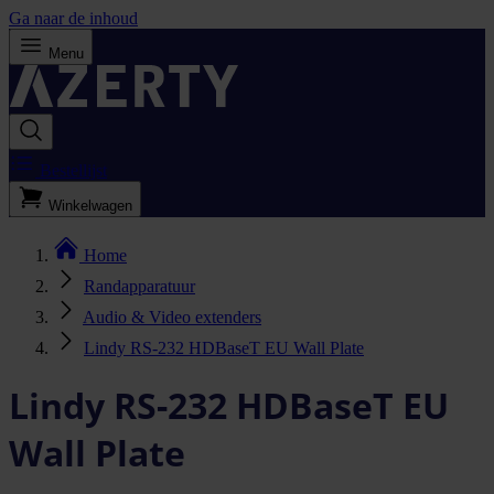
Ga naar de inhoud
Menu
Bestellijst
Winkelwagen
Home
Randapparatuur
Audio & Video extenders
Lindy RS-232 HDBaseT EU Wall Plate
Lindy RS-232 HDBaseT EU
Wall Plate