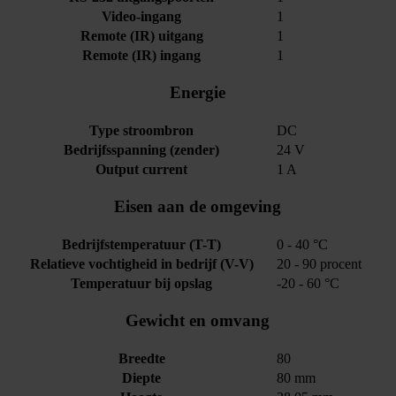
Video-ingang
1
Remote (IR) uitgang
1
Remote (IR) ingang
1
Energie
Type stroombron
DC
Bedrijfsspanning (zender)
24 V
Output current
1 A
Eisen aan de omgeving
Bedrijfstemperatuur (T-T)
0 - 40 °C
Relatieve vochtigheid in bedrijf (V-V)
20 - 90 procent
Temperatuur bij opslag
-20 - 60 °C
Gewicht en omvang
Breedte
80
Diepte
80 mm