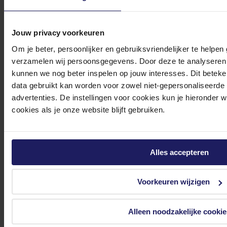
Jouw privacy voorkeuren
Om je beter, persoonlijker en gebruiksvriendelijker te helpen
verzamelen wij persoonsgegevens. Door deze te analyseren 
0572 328 120
kunnen we nog beter inspelen op jouw interesses. Dit beteken
data gebruikt kan worden voor zowel niet-gepersonaliseerde
advertenties. De instellingen voor cookies kun je hieronder 
cookies als je onze website blijft gebruiken.
Klantenservice@azerty.nl
Alles accepteren
Meld je aan voor onze nieuwsbrief!
Voorkeuren wijzigen
Ontvang als eerste de beste deals in je inbox
Alleen noodzakelijke cookie
Meld je aan